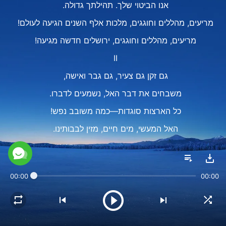
אנו הביטוי שלך. תהילתך גדולה.
מריעים, מהללים וחוגגים, מלכות אלף השנים הגיעה לעולם!
מריעים, מהללים וחוגגים, ירושלים חדשה מגיעה!
II
גם זקן גם צעיר, גם גבר ואישה,
משבחים את דבר האל, נשמעים לדברו.
כל הארצות סוגדות—כמה משובב נפש!
האל המעשי, מים חיים, מזין לבבותינו.
מריעים, מהללים וחוגגים, דבר האל מפגין סמכות.
מריעים, מהללים וחוגגים, דבר האל שולט בכל.
00:00
00:00
III
חווינו את משפט האל, חווינו את הייסורים.
טבענו המושחת טוהר, והשתנינו מן היסוד.