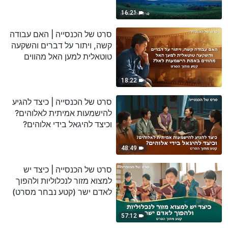
מסרט)
16:21
סרט של הכנסייה | האם עבודה
קשה, ויתור על דברים והשקעה
טוטאלית למען האל מהווים
באמת הישמעות לאל? (קטע
נבחר מסרט)
18:22
סרט של הכנסייה | כיצד להגיע
להישמעות אמיתית לאלוהים?
וכיצד להיגאל בידי אלוהים?
(קטע נבחר מסרט)
48:49
סרט של הכנסייה | כיצד יש
למצוא מזור לנכלוליות ולהפוך
לאדם ישר (קטע נבחר מסרט)
57:12