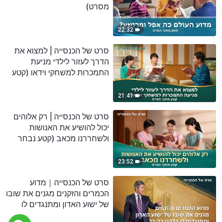
מסרט)
22:32
סרט של הכנסייה | למצוא את
הדרך לעזור לילדי מניעת
התמכרות למשחקי וידאו (קטע
נבחר מסרט)
21:41
סרט של הכנסייה | רק אלוהים
יכול להושיע את האנושות
ולשחררנו מכאב (קטע נבחר
מסרט)
23:52
סרט של הכנסייה｜מדוע
הכמרים והזקנים מגנים את שובו
של ישוע האדון ומתנגדים לו
בלהט כה רב (קטע נבחר