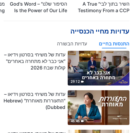
השיר בתוך לבי" A True
הסיפור שלנו" – God's Word
ing
Is the Power of Our Life
Testimony From a CCP
CP
Prison
עדויות מחיי הכנסייה
התנסות בחיים
עדויות הבשורה
עדות של משיחי בסרטון וידיאו –
"אני כבר לא מתחרה באחרים"
קולות שבח 2026
29:12
עדות של משיחי בסרטון וידיאו –
"התעוררות מאוחרת" (Hebrew
Dubbed)
46:46