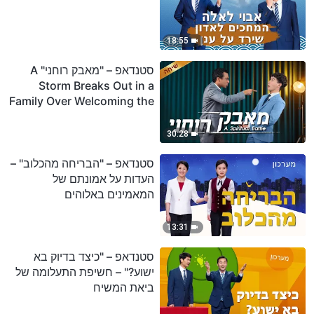
18:55
סטנדאפ – "מאבק רוחני" A
Storm Breaks Out in a
Family Over Welcoming the
Lord's Return
30:28
סטנדאפ – "הבריחה מהכלוב" –
העדות על אמונתם של
המאמינים באלוהים
13:31
סטנדאפ – "כיצד בדיוק בא
ישוע?" – חשיפת התעלומה של
ביאת המשיח