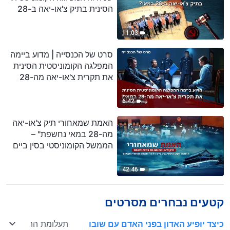
הסינית בתיק צ'או-יאה ב-28
במאי? (קטע נבחר מסרט)
11:03
סרט של הכנסייה | מדוע ביימה
המפלגה הקומוניסטית הסינית
את תקרית צ'או-יאה מה-28
במאי? (קטע נבחר מסרט)
6:42
האמת שמאחורי תיק צ'או-יאה
מה-28 במאי נחשפת" –
הממשל הקומוניסטי בסין ביים
את כל ההצגה מאחורי הקלעים
42:46
קטעים נבחרים מסרטים
כיצד יופיע האדון בפני האדם עם שובו
תעלומת ההילקחות