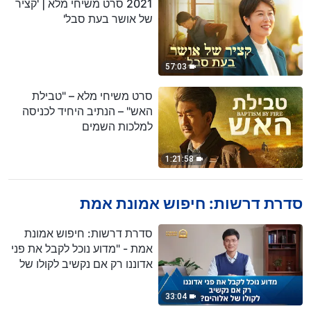
2021 סרט משיחי מלא | 'קציר
של אושר בעת סבל'
57:03
סרט משיחי מלא – "טבילת
האש" – הנתיב היחיד לכניסה
למלכות השמים
1:21:58
סדרת דרשות: חיפוש אמונת אמת
סדרת דרשות: חיפוש אמונת
אמת - "מדוע נוכל לקבל את פני
אדוננו רק אם נקשיב לקולו של
אלוהים?"
33:04