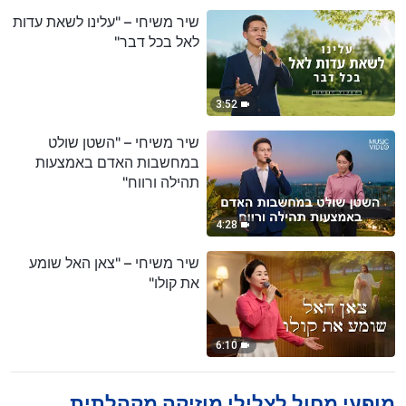
שיר משיחי – "עלינו לשאת עדות
לאל בכל דבר"
3:52
שיר משיחי – "השטן שולט
במחשבות האדם באמצעות
תהילה ורווח"
4:28
שיר משיחי – "צאן האל שומע
את קולו"
6:10
מופעי מחול לצלילי מוזיקה מקהלתית