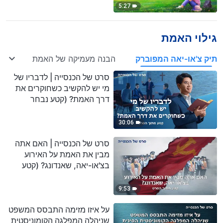
5:27
גילוי האמת
תיק צ'או-יאה המפוברק
הבנה מעמיקה של האמת
חשי
סרט של הכנסייה | לדבריו של
מי יש להקשיב כשחוקרים את
דרך האמת? (קטע נבחר
מסרט)
30:06
סרט של הכנסייה | האם אתה
מבין את האמת על האירוע
בצ'או-יאה, שאנדונג? (קטע
נבחר מסרט)
9:53
על איזו מזימה התבסס המשפט
שניהלה המפלגה הקומוניסטית