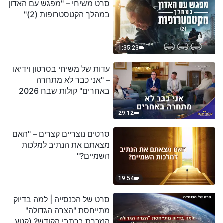
סרט משיחי – "מפגש עם האדון
במהלך הקטסטרופות (2)"
1:35:23
עדות של משיחי בסרטון וידיאו
– "אני כבר לא מתחרה
באחרים" קולות שבח 2026
29:12
סרטים נוצריים קצרים – "האם
מצאתם את הנתיב למלכות
השמיים?"
19:54
סרט של הכנסייה | למה בדיוק
מתייחסת "הצרה הגדולה"
הנזכרת בכתבי הקודש? (קטע