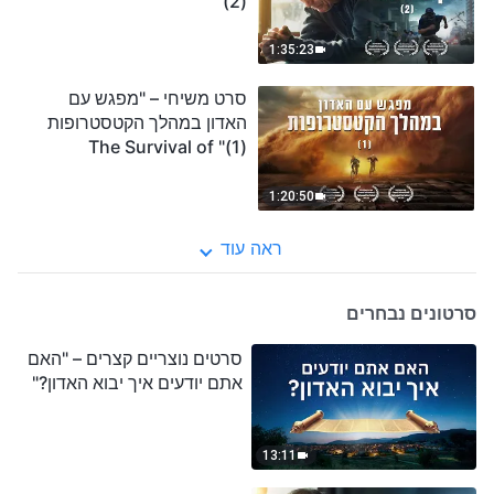
(2)"
1:35:23
סרט משיחי – "מפגש עם
האדון במהלך הקטסטרופות
(1)" The Survival of
Humanity Is on the Brink,
Will You Be among the
1:20:50
Survivors?
ראה עוד
סרטונים נבחרים
סרטים נוצריים קצרים – "האם
אתם יודעים איך יבוא האדון?"
13:11