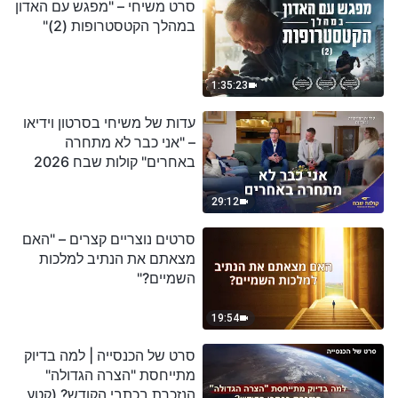
סרט משיחי – "מפגש עם האדון
במהלך הקטסטרופות (2)"
1:35:23
עדות של משיחי בסרטון וידיאו
– "אני כבר לא מתחרה
באחרים" קולות שבח 2026
29:12
סרטים נוצריים קצרים – "האם
מצאתם את הנתיב למלכות
השמיים?"
19:54
סרט של הכנסייה | למה בדיוק
מתייחסת "הצרה הגדולה"
הנזכרת בכתבי הקודש? (קטע