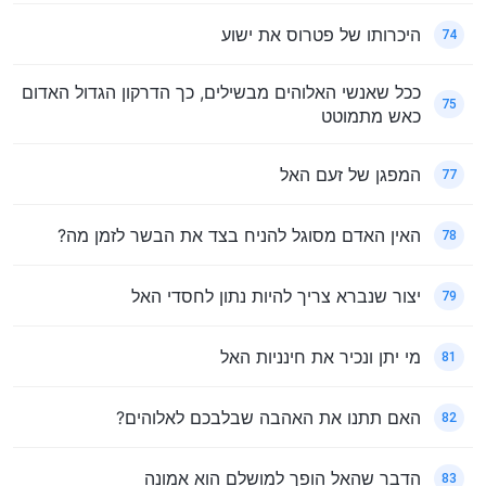
היכרותו של פטרוס את ישוע
74
ככל שאנשי האלוהים מבשילים, כך הדרקון הגדול האדום
75
כאש מתמוטט
המפגן של זעם האל
77
האין האדם מסוגל להניח בצד את הבשר לזמן מה?
78
יצור שנברא צריך להיות נתון לחסדי האל
79
מי יתן ונכיר את חינניות האל
81
האם תתנו את האהבה שבלבכם לאלוהים?
82
הדבר שהאל הופך למושלם הוא אמונה
83