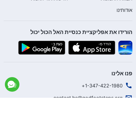
אודותינו
הורידו את אפליקציית כנסיית האל הכול יכול
פנו אלינו
1-347-422-1980+
contact.he@godfootsteps.org
מלכות האל הגיעה!
מלכות האל הגיעה לעולם! האם תרצו להיכנס אליה?