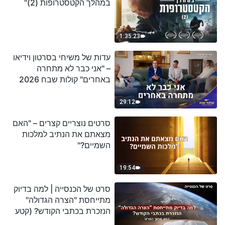
במהלך הקטסטרופות (2)"
1:35:23
עדות של משיחי בסרטון וידיאו
– "אני כבר לא מתחרה
באחרים" קולות שבח 2026
29:12
סרטים נוצריים קצרים – "האם
מצאתם את הנתיב למלכות
השמיים?"
19:54
סרט של הכנסייה | למה בדיוק
מתייחסת "הצרה הגדולה"
הנזכרת בכתבי הקודש? (קטע
נבחר מסרט)