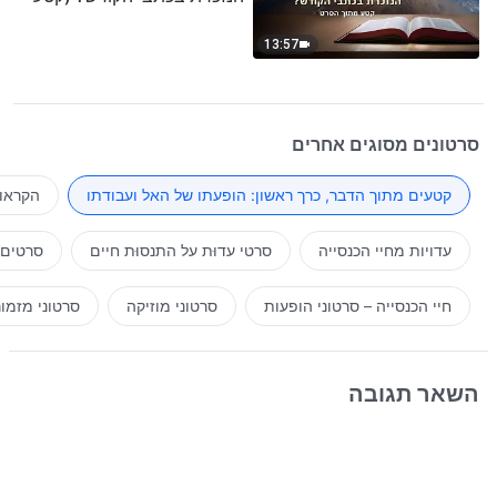
נבחר מסרט)
13:57
סרטונים מסוגים אחרים
קטעים מתוך הדבר, כרך ראשון: הופעתו של האל ועבודתו
הקראות
עדויות מחיי הכנסייה
סרטי עדוּת על התנסוּת חיים
סרטים 
חיי הכנסייה – סרטוני הופעות
סרטוני מוזיקה
סרטוני מזמו
השאר תגובה