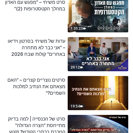
סרט משיחי – "מפגש עם האדון
במהלך הקטסטרופות (2)"
1:35:23
עדות של משיחי בסרטון וידיאו
– "אני כבר לא מתחרה
באחרים" קולות שבח 2026
29:12
סרטים נוצריים קצרים – "האם
מצאתם את הנתיב למלכות
השמיים?"
19:54
סרט של הכנסייה | למה בדיוק
מתייחסת "הצרה הגדולה"
הנזכרת בכתבי הקודש? (קטע