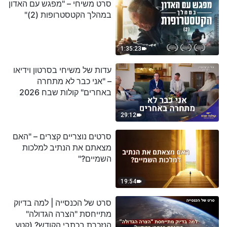
סרט משיחי – "מפגש עם האדון
במהלך הקטסטרופות (2)"
1:35:23
עדות של משיחי בסרטון וידיאו
– "אני כבר לא מתחרה
באחרים" קולות שבח 2026
29:12
סרטים נוצריים קצרים – "האם
מצאתם את הנתיב למלכות
השמיים?"
19:54
סרט של הכנסייה | למה בדיוק
מתייחסת "הצרה הגדולה"
הנזכרת בכתבי הקודש? (קטע