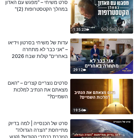
סרט משיחי – "מפגש עם האדון
במהלך הקטסטרופות (2)"
1:35:23
עדות של משיחי בסרטון וידיאו
– "אני כבר לא מתחרה
באחרים" קולות שבח 2026
29:12
סרטים נוצריים קצרים – "האם
מצאתם את הנתיב למלכות
השמיים?"
19:54
סרט של הכנסייה | למה בדיוק
מתייחסת "הצרה הגדולה"
הנזכרת בכתבי הקודש? (קטע