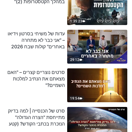
במהלך הקטסטרופות (2)"
1:35:23
עדות של משיחי בסרטון וידיאו
– "אני כבר לא מתחרה
באחרים" קולות שבח 2026
29:12
סרטים נוצריים קצרים – "האם
מצאתם את הנתיב למלכות
השמיים?"
19:54
סרט של הכנסייה | למה בדיוק
מתייחסת "הצרה הגדולה"
הנזכרת בכתבי הקודש? (קטע
נבחר מסרט)