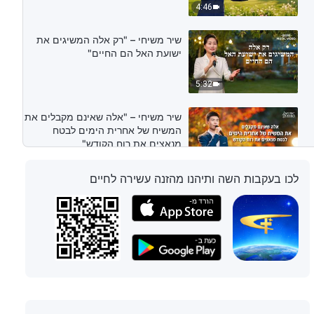
4:46
שיר משיחי – "רק אלה המשיגים את
ישועת האל הם החיים"
5:32
שיר משיחי – "אלה שאינם מקבלים את
המשיח של אחרית הימים לבטח
מנאצים את רוח הקודש"
5:00
לכו בעקבות השה ותיהנו מהזנה עשירה לחיים
שיר משיחי – "אני מוכן להעביר את חיי
בליווי השיפוט והייסור של האל"
6:15
שיר משיחי – "אדם יכול לזכות בישועת
האל רק אם יישם בפועל את האמת"