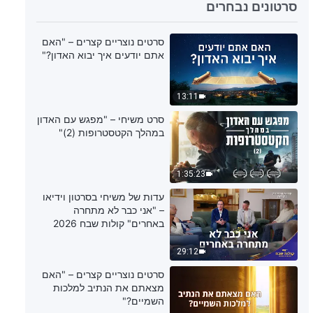
3:52
סרטונים נבחרים
שיר משיחי – "סמכות הבורא אינה
סרטים נוצריים קצרים – "האם
ניתנת לשינוי"
אתם יודעים איך יבוא האדון?"
4:41
13:11
שיר משיחי – "השלכות אי-הקבלה של
סרט משיחי – "מפגש עם האדון
המשיח של אחרית הימים"
במהלך הקטסטרופות (2)"
5:59
1:35:23
שיר משיחי – "אהבתו ומהותו של האל
עדות של משיחי בסרטון וידיאו
נטולות אנוכיות"
– "אני כבר לא מתחרה
באחרים" קולות שבח 2026
4:43
29:12
שיר משיחי – "אהבת האל לאדם"
סרטים נוצריים קצרים – "האם
מצאתם את הנתיב למלכות
השמיים?"
4:35