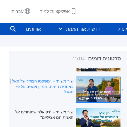
4:21
אפליקציות לנייד
עברית
שיר משיחי – "האל אישר את הכאתו
על חטא של מלך נינוה"
נות
חדשות אור האמת
אודותינו
5:47
שיר משיחי – "מה יהיה סופך"
סרטונים דומים
11
/
114
5:30
שיר משיחי – "משפטו הצודק של האל
באחרית הימים ממיין אנשים על פי
סוגם"
6:21
שיר משיחי – "רק אלה שחותרים אל
האמת הם אציליים"