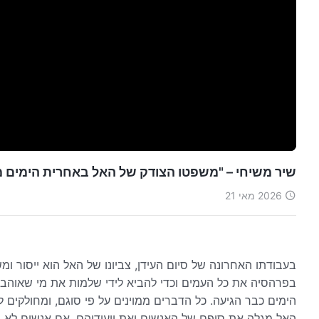
שיר משיחי – "משפטו הצודק של האל באחרית הימים ממ
2026 מאי 21
בעבודתו האחרונה של סיום העידן, צביונו של האל הוא ייסור ומ
בפרהסיה את כל העמים וכדי להביא לידי שלמות את מי שאוהב אות
הימים כבר הגיעה. כל הדברים ממוינים על פי סוגם, ומחולקים ל
האל מגלה את סופם של האנשים ואת ייעודיהם. אם אנשים לא יחו