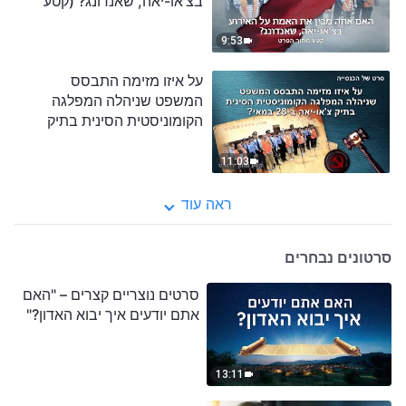
בצ'או-יאה, שאנדונג? (קטע
נבחר מסרט)
9:53
על איזו מזימה התבסס
המשפט שניהלה המפלגה
הקומוניסטית הסינית בתיק
צ'או-יאה ב-28 במאי? (קטע
נבחר מסרט)
11:03
ראה עוד
סרטונים נבחרים
סרטים נוצריים קצרים – "האם
אתם יודעים איך יבוא האדון?"
13:11