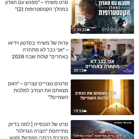
סרט משיחי – "מפגש עם האדון
במהלך הקטסטרופות (2)"
1:35:23
עדות של משיחי בסרטון וידיאו
– "אני כבר לא מתחרה
באחרים" קולות שבח 2026
29:12
סרטים נוצריים קצרים – "האם
מצאתם את הנתיב למלכות
השמיים?"
19:54
סרט של הכנסייה | למה בדיוק
מתייחסת "הצרה הגדולה"
הנזכרת בכתבי הקודש? (קטע