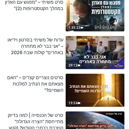
סרט משיחי – "מפגש עם האדון
במהלך הקטסטרופות (2)"
1:35:23
עדות של משיחי בסרטון וידיאו
– "אני כבר לא מתחרה
באחרים" קולות שבח 2026
29:12
סרטים נוצריים קצרים – "האם
מצאתם את הנתיב למלכות
השמיים?"
19:54
סרט של הכנסייה | למה בדיוק
מתייחסת "הצרה הגדולה"
הנזכרת בכתבי הקודש? (קטע