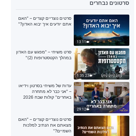
5:53
סרטונים נבחרים
דבר אלוהים היומי: הכרת עבודתו של
סרטים נוצריים קצרים – "האם
האל – מובאה 152
אתם יודעים איך יבוא האדון?"
4:42
13:11
דבר אלוהים היומי: הכרת עבודתו של
סרט משיחי – "מפגש עם האדון
האל – מובאה 153
במהלך הקטסטרופות (2)"
6:34
1:35:23
דבר אלוהים היומי: הכרת עבודתו של
עדות של משיחי בסרטון וידיאו
האל – מובאה 154
– "אני כבר לא מתחרה
באחרים" קולות שבח 2026
7:48
29:12
דבר אלוהים היומי: הכרת עבודתו של
סרטים נוצריים קצרים – "האם
האל – מובאה 155
מצאתם את הנתיב למלכות
השמיים?"
8:27