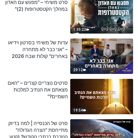
סרט משיחי – "מפגש עם האדון
במהלך הקטסטרופות (2)"
1:35:23
עדות של משיחי בסרטון וידיאו
– "אני כבר לא מתחרה
באחרים" קולות שבח 2026
29:12
סרטים נוצריים קצרים – "האם
מצאתם את הנתיב למלכות
השמיים?"
19:54
סרט של הכנסייה | למה בדיוק
מתייחסת "הצרה הגדולה"
הנזכרת בכתבי הקודש? (קטע