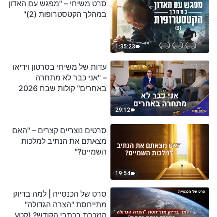
סרט משיחי – "מפגש עם האדון
במהלך הקטסטרופות (2)"
1:35:23
עדות של משיחי בסרטון וידיאו
– "אני כבר לא מתחרה
באחרים" קולות שבח 2026
29:12
סרטים נוצריים קצרים – "האם
מצאתם את הנתיב למלכות
השמיים?"
19:54
סרט של הכנסייה | למה בדיוק
מתייחסת "הצרה הגדולה"
הנזכרת בכתבי הקודש? (קטע