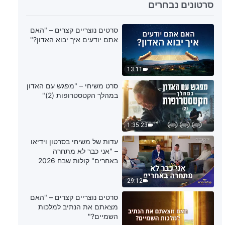
6:48
סרטונים נבחרים
דבר אלוהים היומי: הכרת עבודתו של
סרטים נוצריים קצרים – "האם
האל – מובאה 169
אתם יודעים איך יבוא האדון?"
4:45
13:11
דבר אלוהים היומי: הכרת עבודתו של
סרט משיחי – "מפגש עם האדון
האל – מובאה 170
במהלך הקטסטרופות (2)"
5:26
1:35:23
דבר אלוהים היומי: הכרת עבודתו של
עדות של משיחי בסרטון וידיאו
האל – מובאה 171
– "אני כבר לא מתחרה
באחרים" קולות שבח 2026
6:27
29:12
דבר אלוהים היומי: הכרת עבודתו של
סרטים נוצריים קצרים – "האם
האל – מובאה 172
מצאתם את הנתיב למלכות
השמיים?"
7:28