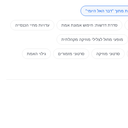
ים עצמו אמר זאת." אולם איננו יכולים להשתמש בתפיסות שלנו
הו, האם אתה יכול להסביר את דבריו בוודאות גמורה? האם
 מתוך "דבר האל היומי"
ו של ישעיהו, מדוע אתה מעז להסביר את דבריו של ישוע? מי
ע אתה מסביר את הדברים שישוע אמר? האם אלוהים היה מספר
סדרת דרשות: חיפוש אמונת אמת
עדויות מחיי הכנסייה
שליחים בשמיים או בר האנוש, אז איך ייתכן שאתה תדע זאת?
כיר את שלושת שלבי העבודה. מעבודתו של יהוה ועד עבודתו של
מופעי מחול לצלילי מוזיקה מקהלתית
בודה האלה מכסים ברצף את כל הקשת של ניהולו של אלוהים,
תמיד עבד בניהול האנושות. הוא הראשית והתכלית, הוא הראשון
סרטוני מוזיקה
סרטוני מזמורים
גילוי האמת
 ספק ששלושת שלבי העבודה בעידנים שונים ובמיקומים שונים
ודה האלה מתנגד לאלוהים. כעת חובה עליך להבין שכל העבודה
וח אחת. לא יכול להיות כל ספק בכך.