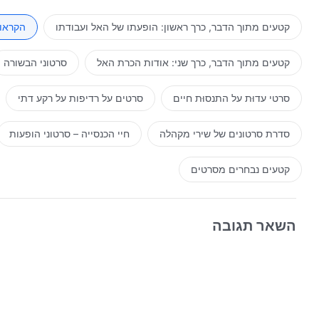
אותך, או שמא התפיסות שלך גרמו לך לחשוב כך? אמרת, "אלוה
ובמחשבתנו כדי למדוד את דברי האל. באשר לדברים שאמר ישעי
קטעים מתוך הדבר, כרך ראשון: הופעתו של האל ועבודתו
הקראות
אתה מעז להסביר את דבריו? מאחר שאינך מעז להסביר את דברי
יותר נשגב, ישוע או ישעיהו? מאחר שהתשובה היא ישוע, מדו
קטעים מתוך הדבר, כרך שני: אודות הכרת האל
סרטוני הבשורה
לך מראש על עבודתו? אף ברוא לא יכול לדעת זאת, אפילו לא ה
האדם יותר מדי לוקה בחסר. הדבר החיוני עבורכם כעת הוא לה
סרטי עדוּת על התנסוּת חיים
סרטים על רדיפות על רקע דתי
ישוע, ומעבודתו של ישוע ועד לעידן הנוכחי – שלושת שלבי הע
וכולם מהווים עבודה של רוח אחת. מאז בריאת העולם, אלוהים 
סדרת סרטונים של שירי מקהלה
חיי הכנסייה – סרטוני הופעות
והאחרון, והוא האחד שפותח עידן והאחד שסוגר את העידן. אין
הם עבודתה של רוח אחת. כל מי שמפריד בין שלושת שלבי העב
קטעים נבחרים מסרטים
מהשלב הראשון ועד ימינו היא עבודתו של אל אחד, עבודתה של ר
השאר תגובה