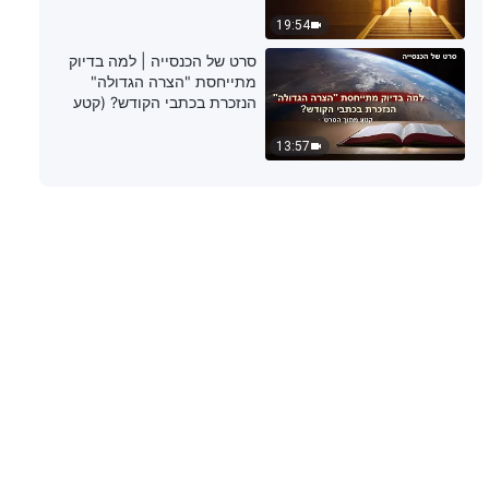
19:54
דבר אלוהים היומי: חשיפת תפיסות
סרט של הכנסייה | למה בדיוק
דתיות – מובאה 299
מתייחסת "הצרה הגדולה"
הנזכרת בכתבי הקודש? (קטע
10:32
נבחר מסרט)
13:57