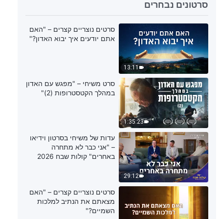
29:10
סרטונים נבחרים
עדות של משיחי בסרטון וידיאו – "כה
סרטים נוצריים קצרים – "האם
משחרר להפסיק להיות 'המומחה'"
אתם יודעים איך יבוא האדון?"
(Hebrew Dubbed)
30:08
13:11
עדות של משיחי בסרטון וידיאו –
סרט משיחי – "מפגש עם האדון
"ברכות שמקורן במחלה" (Hebrew
במהלך הקטסטרופות (2)"
Dubbed)
28:48
1:35:23
עדות של משיחי בסרטון וידיאו –
עדות של משיחי בסרטון וידיאו
"לנוכח המחלה הסופנית של בני"
– "אני כבר לא מתחרה
(Hebrew Dubbed)
באחרים" קולות שבח 2026
38:59
29:12
עדות של משיחי בסרטון וידיאו –
סרטים נוצריים קצרים – "האם
"קשיים לא ימנעו ממני למלא את
מצאתם את הנתיב למלכות
חובתי" (Hebrew Dubbed)
השמיים?"
29:15