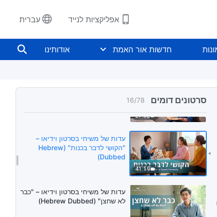
27:00
אפליקציות לנייד
עברית
עדות של משיחי בסרטון וידיאו – "קנאה
היא רקב עצמות" (Hebrew Dubbed)
נות
חדשות אור האמת
אודותינו
35:50
עדות של משיחי בסרטון וידיאו –
"הרהורים על רדיפה אחרי מוניטין
סרטונים דומים
16
/
78
ורווח" (Hebrew Dubbed)
27:52
עדות של משיחי בסרטון וידיאו –
"הקושי לדבר בכנות" (Hebrew
Dubbed)
41:19
עדות של משיחי בסרטון וידיאו – "כבר
לא שחצן" (Hebrew Dubbed)