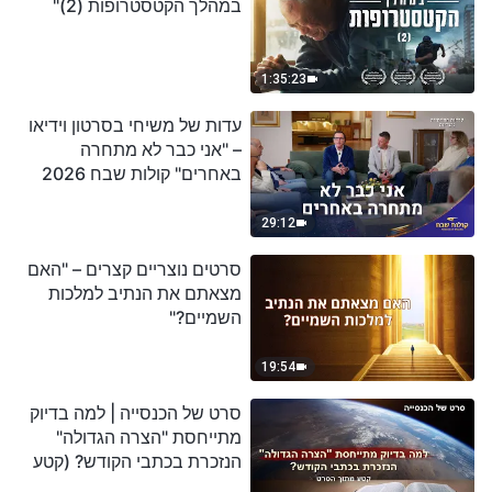
במהלך הקטסטרופות (2)"
1:35:23
עדות של משיחי בסרטון וידיאו
– "אני כבר לא מתחרה
באחרים" קולות שבח 2026
29:12
סרטים נוצריים קצרים – "האם
מצאתם את הנתיב למלכות
השמיים?"
19:54
סרט של הכנסייה | למה בדיוק
מתייחסת "הצרה הגדולה"
הנזכרת בכתבי הקודש? (קטע
נבחר מסרט)