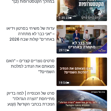
במהלך הקטסטרופות (2)"
1:35:23
עדות של משיחי בסרטון וידיאו
– "אני כבר לא מתחרה
באחרים" קולות שבח 2026
29:12
סרטים נוצריים קצרים – "האם
מצאתם את הנתיב למלכות
השמיים?"
19:54
סרט של הכנסייה | למה בדיוק
מתייחסת "הצרה הגדולה"
הנזכרת בכתבי הקודש? (קטע
נבחר מסרט)