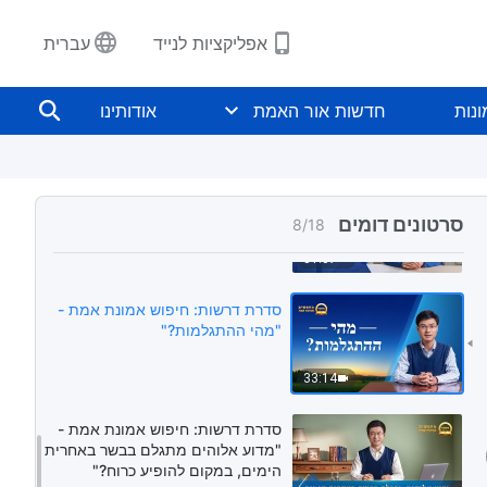
36:43
אפליקציות לנייד
עברית
סדרת דרשות: חיפוש אמונת אמת -
"מי יכול להושיע את האנושות ולחולל
נות
חדשות אור האמת
אודותינו
מהפכה בגורלנו?"
36:37
סדרת דרשות: חיפוש אמונת אמת -
"האם ישועה דרך אמונה מבטיחה
סרטונים דומים
8
/
18
כניסה למלכות אלוהים?"
31:07
סדרת דרשות: חיפוש אמונת אמת -
"מהי ההתגלמות?"
33:14
סדרת דרשות: חיפוש אמונת אמת -
"מדוע אלוהים מתגלם בבשר באחרית
הימים, במקום להופיע כרוח?"