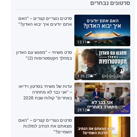
32:34
סרטונים נבחרים
סדרת דרשות: חיפוש אמונת אמת -
סרטים נוצריים קצרים – "האם
"חטאינו נסלחו – האם אדוננו ייקח
אתם יודעים איך יבוא האדון?"
אותנו היישר למלכותו כשיחזור?"
21:31
13:11
סדרת דרשות: חיפוש אמונת אמת -
סרט משיחי – "מפגש עם האדון
"מי הוא האל האמיתי האחד?"
במהלך הקטסטרופות (2)"
20:26
1:35:23
סדרת דרשות: חיפוש אמונת אמת -
עדות של משיחי בסרטון וידיאו
"למה באמת התכוון ישוע אדוננו
– "אני כבר לא מתחרה
כשאמר 'נִשְׁלַם' על הצלב?'"
באחרים" קולות שבח 2026
26:07
29:12
סדרת דרשות: חיפוש אמונת אמת -
סרטים נוצריים קצרים – "האם
"האם רעיון השילוש הוא מוצדק?"
מצאתם את הנתיב למלכות
השמיים?"
25:48