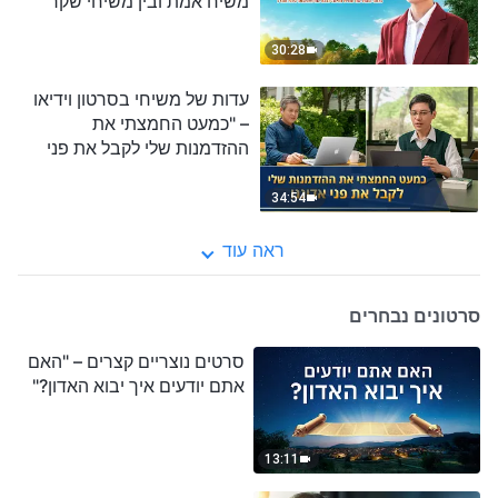
משיח אמת ובין משיחי שקר"
(Hebrew Dubbed)
30:28
עדות של משיחי בסרטון וידיאו
– "כמעט החמצתי את
ההזדמנות שלי לקבל את פני
אדוננו" (Hebrew Dubbed)
34:54
ראה עוד
סרטונים נבחרים
סרטים נוצריים קצרים – "האם
אתם יודעים איך יבוא האדון?"
13:11