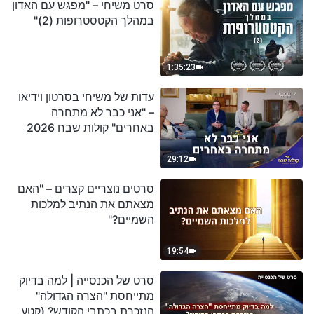
סרט משיחי – "מפגש עם האדון
במהלך הקטסטרופות (2)"
1:35:23
עדות של משיחי בסרטון וידיאו
– "אני כבר לא מתחרה
באחרים" קולות שבח 2026
29:12
סרטים נוצריים קצרים – "האם
מצאתם את הנתיב למלכות
השמיים?"
19:54
סרט של הכנסייה | למה בדיוק
מתייחסת "הצרה הגדולה"
הנזכרת בכתבי הקודש? (קטע