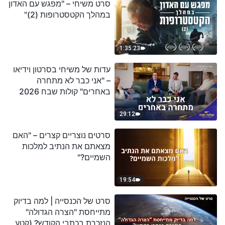
סרט משיחי – "מפגש עם האדון
במהלך הקטסטרופות (2)"
1:35:23
עדות של משיחי בסרטון וידיאו
– "אני כבר לא מתחרה
באחרים" קולות שבח 2026
29:12
סרטים נוצריים קצרים – "האם
מצאתם את הנתיב למלכות
השמיים?"
19:54
סרט של הכנסייה | למה בדיוק
מתייחסת "הצרה הגדולה"
הנזכרת בכתבי הקודש? (קטע