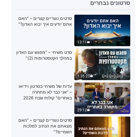
סרטונים נבחרים
דבר אלוהים היומי: הכרת עבודתו של
האל – מובאה 147
סרטים נוצריים קצרים – "האם
אתם יודעים איך יבוא האדון?"
11:12
דבר אלוהים היומי: הכרת עבודתו של
13:11
האל – מובאה 148
סרט משיחי – "מפגש עם האדון
במהלך הקטסטרופות (2)"
5:40
דבר אלוהים היומי: הכרת עבודתו של
1:35:23
האל – מובאה 149
עדות של משיחי בסרטון וידיאו
– "אני כבר לא מתחרה
8:04
באחרים" קולות שבח 2026
דבר אלוהים היומי: הכרת עבודתו של
29:12
האל – מובאה 150
סרטים נוצריים קצרים – "האם
מצאתם את הנתיב למלכות
12:53
השמיים?"