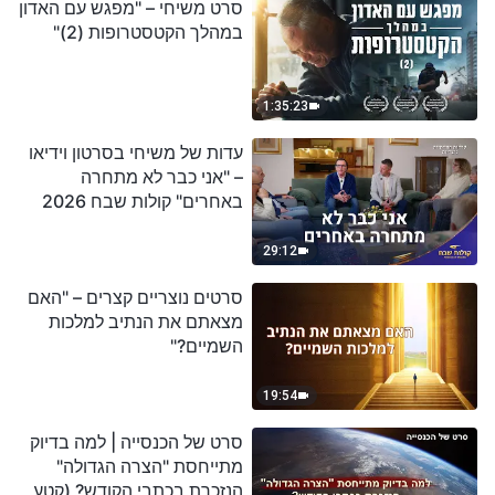
סרט משיחי – "מפגש עם האדון
במהלך הקטסטרופות (2)"
1:35:23
עדות של משיחי בסרטון וידיאו
– "אני כבר לא מתחרה
באחרים" קולות שבח 2026
29:12
סרטים נוצריים קצרים – "האם
מצאתם את הנתיב למלכות
השמיים?"
19:54
סרט של הכנסייה | למה בדיוק
מתייחסת "הצרה הגדולה"
הנזכרת בכתבי הקודש? (קטע