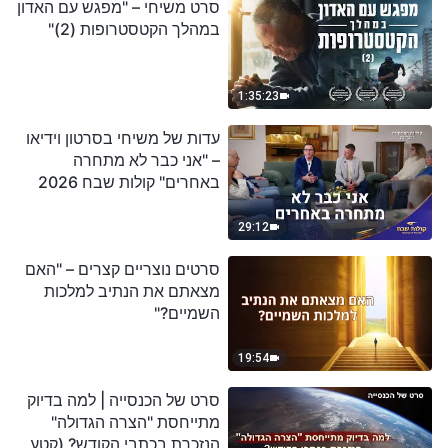
סרט משיחי – "מפגש עם האדון
במהלך הקטסטרופות (2)"
1:35:23
עדות של משיחי בסרטון וידיאו
– "אני כבר לא מתחרה
באחרים" קולות שבח 2026
29:12
סרטים נוצריים קצרים – "האם
מצאתם את הנתיב למלכות
השמיים?"
19:54
סרט של הכנסייה | למה בדיוק
מתייחסת "הצרה הגדולה"
הנזכרת בכתבי הקודש? (קטע