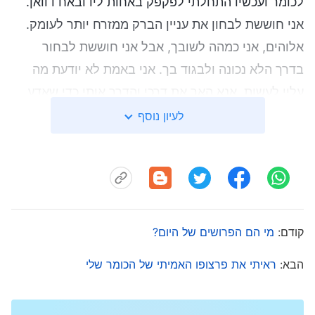
לכומר ועכשיו התחלתי לפקפק באחות ליו ובאח דוואן.
אני חוששת לבחון את עניין הברק ממזרח יותר לעומק.
אלוהים, אני כמהה לשובך, אבל אני חוששת לבחור
בדרך הלא נכונה ולבגוד בך. אני באמת לא יודעת מה
עליי לעשות. אנא האר את דרכי והדרך אותי כדי שאדע
מה הדבר הנכון."
לעיון נוסף
אחרי שהתפללתי התחלתי להירגע בהדרגה ואז חשבתי
על משהו שהאחות ליו שיתפה: "אלוהים הוא העיקר
באמונתנו וכל הדברים חייבים להתבסס על דברי האל,
בייחוד כשמדובר במשהו חשוב כמו מציאת הדרך
קודם:
מי הם הפרושים של היום?
האמיתית. אם נקשיב רק לאנשים אחרים בכל, זה אומר
הבא:
ראיתי את פרצופו האמיתי של הכומר שלי
שאנחנו מאמינים באנשים והולכים בעקבותיהם, וכך
נסטה מדרכו של אלוהים." התחלתי להרהר בעצמי.
כששמעתי שאדוננו שב, לא חיפשתי קודם את רצון האל