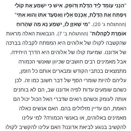
"
הִנְנִי עוֹמֵד לְיַד הַדֶּלֶת וְדוֹפֵק. אִישׁ כִּי יִשְׁמַע אֶת קוֹלִי
וְיִפְתַּח אֶת הַדֶּלֶת, אֶכָּנֵס אֵלָיו וְאֶסְעַד אִתּוֹ וְהוּא אִתִּי
"
. "
מִי שֶׁאֺזֶן לוֹ, יִשְׁמַע נָא מַה שֶּׁהָרוּחַ
(ההתגלות ג' 20)
אוֹמֶרֶת לַקְּהִלּוֹת
"
. הנבואות האלה מראות
(ההתגלות ב' 7)
שהקשבה לקולו של אלוהים היא המפתח לקבלה בברכה
של אדוננו. שמיעת קולו של אלוהים היא הדרך היחידה.
אבל מאמינים רבים חושבים שכיוון שאנשי הכמורה
מתמצאים בכתבי הקודש ומבארים אותם כל הזמן,
עליהם להיות שומרי הסף של דבר חשוב כמו זה. לכן
כשהם שומעים עדות לפיה אדוננו שב, הם לא בוחנים
אותה לעומק וכשהם רואים שדברי האל הכול יכול הם
האמת, הם עדיין מזלזלים בהם. האם אנשים כאלה
מאמינים באלוהים, או באנשי הכמורה? למי עלינו
להקשיב בנוגע לביאת אדוננו? האם עלינו להקשיב לקולו