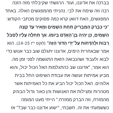
בברכה את אדוננו, ועוד. הרגשתי שקיבלתי מזה הזנה
רבה וזה שימח את לבי. נהניתי מהמפגשים האלה. באחד
המפגשים, האח דוואן קרא כמה פסוקים מכתבי הקודש:
"
כִּי כְּבָרָק הַמַּבְרִיק תַּחַת הַשָּׁמַיִם וּמֵאִיר עַד קְצֵה
הַשָּׁמַיִם, כֵּן יִהְיֶה בֶּן־הָאָדָם בְּיוֹמוֹ. אַךְ תְּחִלָּה עָלָיו לִסְבֺּל
רַבּוֹת וּלְהִדָּחוֹת עַל־יְדֵי הַדּוֹר הַזֶּה
"
. הוא
(לוקס י"ז 24-25)
אמר שבאחרית הימים, אדוננו יתגלם שוב כבר אנוש כדי
לבוא ולעבוד ושהנבואה הזאת התגשמה לפני זמן מה.
הוא אמר, "אדוננו שב כהתגלמות האל הכול יכול, והוא
מביע אמיתות ועושה את עבודת השיפוט החל בבית
אלוהים. האל הכול יכול הביע את כל האמיתות אשר
מטהרות ומצילות את האנושות והן כאור גדול הבוהק
מהמזרח, וזה הברק ממזרח." הייתי מעט המומה
כששמעתי את זה. חשבתי, "ישוע אדוננו כבר שב?" אז