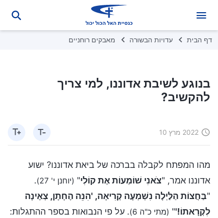
דף הבית
עדויות הבשורה
מאבקים רוחניים
בנוגע לשיבת אדוננו, למי צריך
להקשיב?
2022 מרץ 10
מהו המפתח לקבלה בברכה של ביאת אדוננו? ישוע
אדוננו אמר, "
צֺאנִי שׁוֹמְעוֹת אֶת קוֹלִי
"
.
(יוחנן י' 27)
"
בַּחֲצוֹת הַלַּיְלָה נִשְׁמְעָה קְרִיאָה, 'הִנֵּה הֶחָתָן, צְאֶינָה
לִקְרָאתוֹ!'
"
. על פי הנבואות בספר ההתגלות:
(מתי כ"ה 6)