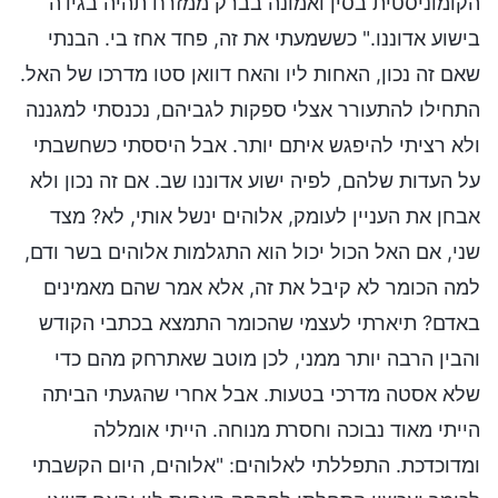
הקומוניסטית בסין ואמונה בברק ממזרח תהיה בגידה
בישוע אדוננו." כששמעתי את זה, פחד אחז בי. הבנתי
שאם זה נכון, האחות ליו והאח דוואן סטו מדרכו של האל.
התחילו להתעורר אצלי ספקות לגביהם, נכנסתי למגננה
ולא רציתי להיפגש איתם יותר. אבל היססתי כשחשבתי
על העדות שלהם, לפיה ישוע אדוננו שב. אם זה נכון ולא
אבחן את העניין לעומק, אלוהים ינשל אותי, לא? מצד
שני, אם האל הכול יכול הוא התגלמות אלוהים בשר ודם,
למה הכומר לא קיבל את זה, אלא אמר שהם מאמינים
באדם? תיארתי לעצמי שהכומר התמצא בכתבי הקודש
והבין הרבה יותר ממני, לכן מוטב שאתרחק מהם כדי
שלא אסטה מדרכי בטעות. אבל אחרי שהגעתי הביתה
הייתי מאוד נבוכה וחסרת מנוחה. הייתי אומללה
ומדוכדכת. התפללתי לאלוהים: "אלוהים, היום הקשבתי