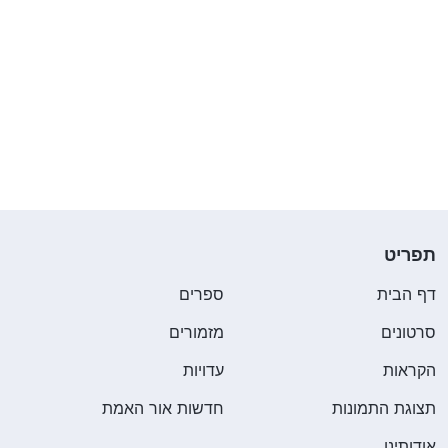
התחלתי לפקוד את דלפק הקבלה לעתים קרובות יותר,
ועשיתי כל מאמץ כדי להיות חביב אל הפקידה. מאוחר
יותר גיליתי שמנהל הלובי התחלק עמה בעמלות שלו
וחשבתי: "מנהל הלובי לא נותן לה הרבה, אז אוכל לשכנע
אותה לחבור אליי אם אתן לה קצת יותר. הלקוחות
הנוספים שהיא תשלח אליי בטח ישפרו את נתוני
הביצועים שלי." אם כן, אמרתי לה: "שלחי אליי יותר
לקוחות ואני אתחלק איתך בעמלות 50-50." ואכן,
תפריט
בעזרת העידוד הממושך שלי, היא החלה לשלוח אליי עוד
דף הבית
ספרים
ועוד מלקוחותיו של מנהל הלובי. אולם לפי חוקי החברה,
סרטונים
מזמורים
אם לקוח נכנס מבלי לבקש לראות חבר מסוים בצוות
הקראות
עדויות
המכירות, הוא מוגדר אוטומטית כ"לקוח ללא פגישה"
תצוגת התמונות
חדשות אור האמת
ומופנה למנהל הלובי. מטבע הדברים, חששתי שתתגלה
העסקה שלי עם פקידת הקבלה, לכן בכל פעם שלקוח
אודותינו