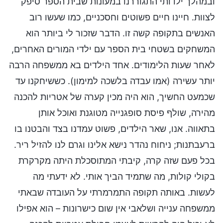
ובמהלך ילדותי התגוררנו במעונות שבית הספר סיפק
לצוות. חיינו חיים פשוטים וחסכניים, כמו שעשו רוב
האנשים בתקופה קשה זו. הדבר שזכור לי ביותר הוא
המשחקים בשטחי בית הספר עם ילדי המורים האחרים,
לאחר שעות הלימודים. אחד הילדים בא ממשפחה הרבה
יותר עשירה (אמו עבדה בלשכה למימון). כששיחקנו עד
שכמעט החשיך, הוא היה מכין קערה של אטריות להכנה
מהירה, שולף פיסת סופגנייה מטוגנת ואוכל אותן
בתאווה. אנו, שאר הילדים, פשוט עמדנו בצד והבטנו בו
ברעבתנות; ניחוח נהדר נישא אלינו וגרם לנו להזיל ריר.
בכל פעם שזה קרה, קיבתי המתוסכלת היתה מקרקרת
בקולי קולות, מה שתמיד הביך אותי. לא ידעתי מה
לעשות. באותה תקופה התמרמרתי על העובדה שבאתי
ממשפחה ענייה ושלאבי אין שום כישרונות – הוא אפילו