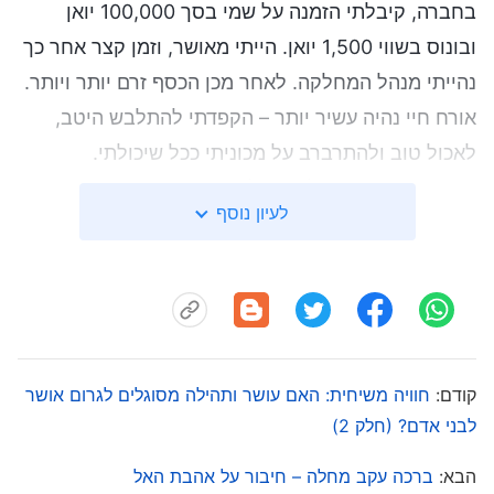
בחברה, קיבלתי הזמנה על שמי בסך 100,000 יואן
ובונוס בשווי 1,500 יואן. הייתי מאושר, וזמן קצר אחר כך
נהייתי מנהל המחלקה. לאחר מכן הכסף זרם יותר ויותר.
אורח חיי נהיה עשיר יותר – הקפדתי להתלבש היטב,
לאכול טוב ולהתרברב על מכוניתי ככל שיכולתי.
משכורתי החודשית לעתים לא היתה גבוהה מספיק כדי
לעיון נוסף
לכסות את הוצאותיי, לכן ביצעתי משיכות-יתר מכרטיסי
האשראי שלי. הפכתי לנובוריש טיפוסי – אחד מהמון
המתעשרים החדשים.
זמן קצר לאחר מכן, חברי ללימודים המליץ לי להירשם
לחברת שיווק ישיר, כדי שאלמד את כל הפרטים הקטנים
קודם:
חוויה משיחית: האם עושר ותהילה מסוגלים לגרום אושר
לבני אדם? (חלק 2)
על עסקים. כך נהייתי עסוק מאוד – עבדתי בחברה
מבוקר עד ערב ונכחתי בשיעורים בלילה. המורה שלי
הבא:
ברכה עקב מחלה – חיבור על אהבת האל