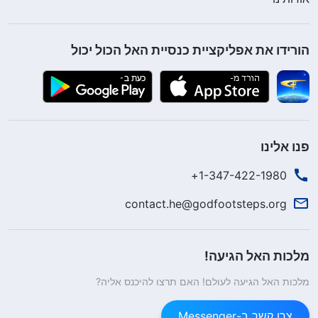
ללא פגישה חתם על הזמנה בשמי, נתתי לו פרטי זיהוי
של אדם אחר. למרות שאיש לא הבחין בזה, עדיין
הורידו את אפליקציית כנסיית האל הכול יכול
חששתי מדי יום. פחדתי שאם הדברים ייחשפו ומנהל
הלובי יגלה שגזלתי ממנו את עסקיו – יפטרו אותי. בכל
פעם שחשבתי על כך, רציתי להפסיק; אך לנוכח עמלות
שמנות הרגשתי שכוח פנימי מושך אותי הלאה. לא יכולתי
פנו אלינו
להפסיק. בן רגע נראה שהרווחתי יותר כסף. למראית עין
1-347-422-1980+
הייתי לבוש היטב, זוהר ואלגנטי, אך בלבי חייתי בפחד
מתמיד ובסערה. היו לי נדודי שינה תכופים וכאב בלתי
contact.he@godfootsteps.org
נסבל בלבי. במהלך תקופה זו, חשבתי להתפטר ולחפש
משרה בחברה שבה אוכל להרוויח כסף בבטחה. אולם אז
מלכות האל הגיעה!
דאגתי שלא ארוויח את אותו הכסף במקום אחר, לכן
מלכות האל הגיעה לעולם! האם תרצו להיכנס אליה?
ויתרתי על הרעיון. לעתים קרובות חשבתי לעצמי: "עשיתי
מספיק כסף, זכותי להיות שמח ומרוצה. אז למה חיי כה
צרו קשר ב-Messenger