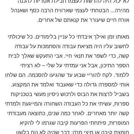
לא יכול היה להרשות לעצמו חבילת אטריות להכנה
מהירה... הבטחתי לעצמי שארוויח הרבה כסף ושאנהל
אורח חיים שיעורר את קנאתם של אחרים.
מאותו זמן ואילך איבדתי כל עניין בלימודים. כל שיכולתי
לחשוב עליו היה מציאת עבודה והסתמכות על עבודה
קשה, כדי לשפר את תנאי חיי. אבי התעקש שאלך לבית
הספר התיכון, אבל אני עמדתי על שלי – לא רציתי
ללמוד. לקח להוריי שבוע עד שהגיעו להסכמה. הם שלחו
אותי למספרה גדולה כדי שאעבוד ואלמד את המקצוע.
בשביל לרצות את הבוס ולרכוש ניסיון מעשי בטכניקות
ספרות, עשיתי את כל העבודה השחורה והמייגעת ולמדתי
קשה יותר מאחרים. לאחר כמה שנים, כתוצאה מעבודתי
המופרזת, פיתחתי הפרעות קיבה שגרמו לי להקיא
חומצת קיבה או מיצי מרה; דבר שהיה לא נוח בלשון