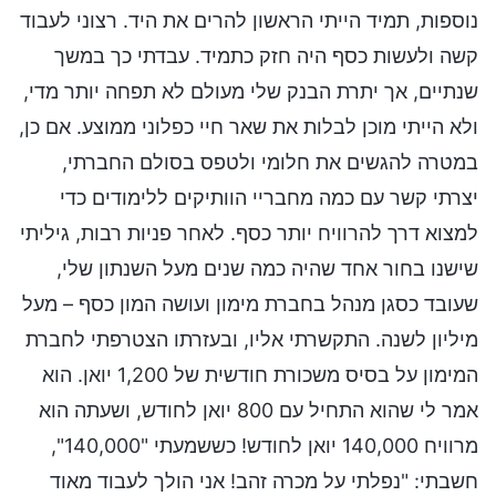
נוספות, תמיד הייתי הראשון להרים את היד. רצוני לעבוד
קשה ולעשות כסף היה חזק כתמיד. עבדתי כך במשך
שנתיים, אך יתרת הבנק שלי מעולם לא תפחה יותר מדי,
ולא הייתי מוכן לבלות את שאר חיי כפלוני ממוצע. אם כן,
במטרה להגשים את חלומי ולטפס בסולם החברתי,
יצרתי קשר עם כמה מחבריי הוותיקים ללימודים כדי
למצוא דרך להרוויח יותר כסף. לאחר פניות רבות, גיליתי
שישנו בחור אחד שהיה כמה שנים מעל השנתון שלי,
שעובד כסגן מנהל בחברת מימון ועושה המון כסף – מעל
מיליון לשנה. התקשרתי אליו, ובעזרתו הצטרפתי לחברת
המימון על בסיס משכורת חודשית של 1,200 יואן. הוא
אמר לי שהוא התחיל עם 800 יואן לחודש, ושעתה הוא
מרוויח 140,000 יואן לחודש! כששמעתי "140,000",
חשבתי: "נפלתי על מכרה זהב! אני הולך לעבוד מאוד