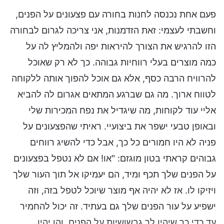
פעם אחת נכנסה לחנות בחורה עם פצעונים על הפנים,
וחשבתי לעצמי: זאת הזדמנות, אני צריכה לגרום לבחורה
הזו להרגיש את הצורך להיראות יפה ולהמליץ לה על
כמה מוצרים בעלי רווחיות גבוהה. כך לא רק שאוכל
להרוויח הרבה כסף, אלא גם אוכל להפוך אותה ללקוחה
לטווח ארוך. מה גם שברגע המתאים אגרום לה להביא
אליי עוד לקוחות, מה שיגדיל את נפח המכירות שלי
ובאופן טבעי ישפר את ביצועיי. ראיתי שהפצעונים על
פניה לא היו חמורים כל כך, אבל כדי להשיג רווחים
גבוהים קראתי בטון מוגזם: "או! אם לא נטפל בפצעונים
על הפנים שלך תכף ומיד, הם יעמיקו אל תוך העור שלך
ויזיקו לו. אז לא יהיה אף מוצר שיוכל לטפל בזה, וזה
ישפיע על עור הפנים שלך גם בעתיד. זה יכול להחמיר
עד כדי כך שיהיו לך גבשושיות על הפנים, והן יהיו