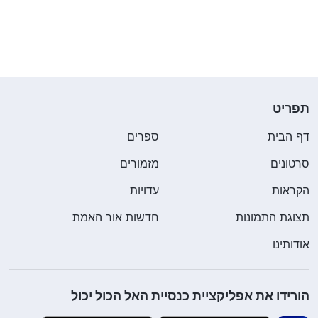
נוחות הולכת וגוברת. זה הפחיד אותי כל כך שלבי החל
לפעום במהירות, ואמרתי לעצמי שמעתה והלאה איני
יכולה עוד למכור מוצרים שתוקפם עומד לפוג. אבל אז
חשבתי על כך עוד קצת: אם לא אמכור את כל המוצרים,
ביצועיי לא יעמדו בדרישות וכך לא אהיה עוד מוסמכת
תפריט
כמוכרת – יורידו אותי לדרגת יועצת יופי פשוטה. משמעות
דף הבית
ספרים
הדבר תהיה שחלום ההתעשרות שעבורו עבדתי במשך
סרטונים
מזמורים
זמן כה רב, יהפוך לאשליה בלתי מושגת. מה גם שכל
הקראות
עדויות
העבודה הקשה שהשקעתי במשך כל כך הרבה שנים
תצוגת התמונות
חדשות אור האמת
תהיה לשווא! כשחשבתי על העבר והעתיד, הבנתי שאם
אני רוצה לשמור על ההסמכה שלי כמוכרת – אין הרבה
אודותינו
שאני יכולה לשנות. אם אחרים יכולים לעשות זאת, מדוע
לא אני? כך המשכתי לפעול על פי הכלל העסקי והבלתי
הורידו את אפליקציית כנסיית האל הכול יכול
כתוב הזה.