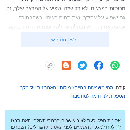
מכוסות בפצעים. לא רק שזה ישפיע על המראה שלך, זה
גם ישפיע על עתידך. זאת תהיה בעיה!" כשהבחורה
שמעה את זה, היא נבהלה עד לשד עצמותיה ומיד ביקשה
ממני לתת לה כל מוצר שיכול לעזור לה. אז הכיתי בברזל
לעיון נוסף
בעודו חם, מיד שלפתי כמה מוצרים והראיתי לה. בסופו
של דבר היא עזבה עם מוצרים בשווי של מעל 1,000 יואן.
חשבתי לעצמי: נראה שאם אני רוצה להרוויח יותר כסף,
אני לא יכולה להיות ישרה כל כך. אני חייבת לנפח את
נקודות החולשה של הלקוחות, לפי ההעדפות האישיות
קודם:
מהי משמעות החיים? מילותיו האחרונות של מלך
שלהם. זה מה שנדרש כדי שהם יקנו את המוצרים שלנו.
מספקות לנו חומר למחשבה
לאחר מכן, למדתי איך להשתמש בשיטות שונות כלפי
סוגים שונים של לקוחות, כדי למכור את המוצרים שלנו.
כתוצאה מכך ביצועיי בחברה השתפרו עוד ועוד.
אסונות הפכו כעת לאירוע שכיח ברחבי העולם. האם תרצו
להילקח למלכות השמיים לפני האסונות הגדולים? הצטרפו