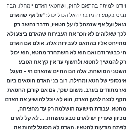
ויודנו למיתה בהתאם לחוק, ושחטאי האדם יימחלו. הבה
נביט בקטע זה מדברי האל הכול יכול: "
על אף שהאדם
נגאל ועל אף שנמחל לו על חטאיו, הדבר נחשב רק
לכך שאלוהים לא זוכר את העבירות שהאדם ביצע ולא
מתייחס אליו בהתאם לעבירות אלה. אולם אם האדם
חי כבשר ודם ואם הוא לא השתחרר מחטא, הוא יכול
רק להמשיך לחטוא ולחשוף עד אין קץ את הטבע
השטני המושחת. אלה הם החיים שהאדם חי – מעגל
אינסופי של חטא ומחילה. רוב בני האדם חוטאים ביום
ואז מתוודים בערב. משום שכך, גם אם קורבן החטאת
תקף לנצח למען האדם, הוא לא יוכל להושיע את האדם
מחטא. עבודת הישועה הושלמה רק עד מחציתה,
מכיוון שעדיין יש לאדם טבע מושחת. ... לא קל לאדם
לפתח מודעות לחטאיו. האדם לא מסוגל לזהות את