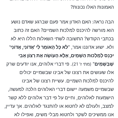
האמונות האלו נכונות?
הבה נראה: האם האדון אמר פעם שברגע שאדם נושע
הוא מורשה להיכנס למלכות השמיים? האם זה כתוב
בכתבי הקודש? התשובה לשתי השאלות הללו היא לא
ולא. ישוע אדוננו אמר, "
לֹא כָּל הָאוֹמֵר לִי 'אֲדוֹנִי, אֲדוֹנִי'
יִכָּנֵס לְמַלְכוּת הַשָּׁמַיִם, אֶלָּא הָעוֹשֶׂה אֶת רְצוֹן אָבִי
שֶׁבַּשָּׁמַיִם
"
. פי דברי אלוהים, אנו יודעים שרק
(מתי ז' 21)
אלו שעושים את רצונו של אבינו שבשמיים יכולים
להיכנס למלכות השמיים. עשיית רצונו של אבינו
שבשמיים משמעה יישום דברי האלוהים הלכה למעשה,
הישמעות לאלוהים, וחיים על פי דבר אלוהים ללא קשר
למצב, ולעולם לא לחטוא או להתנגד לאלוהים. אך עדיין,
אנו ממשיכים לשקר ולחטוא מבלי משים, ואפילו לא