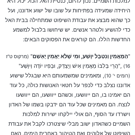
למלכות השמיים. נכון להיום, כנסיית האל הכול יכול היא
היחידה שמעידה בפתיחות על שובו של ישוע אדוננו, ועל
כך שהוא מבצע את עבודת השיפוט שמתחילה בבית האל
כדי להושיע ולטהר אנשים. יש שיחושו בלבול למשמע
החדשות הללו. הם קוראים את הפסוקים הבאים:
"
הַמַּאֲמִין וְנִטְבָּל יִוָּשַׁע, וּמִי שֶׁלֹּא יַאֲמִין יֶאְשַׁם
"
(מרקוס ט"ז
,"הֲרֵי בְּלִבּוֹ מַאֲמִין אִישׁ וְיֻצְדַּק, וּבְפִיו יוֹדֶה וְיִוָּשַׁע"
16)
, ומאמינים שמשמעותם היא שבגלל שישוע
(רומים י' 10)
אדוננו נצלב כדי לכפר על חטאי האנושות כולה, כל עוד
הם יאמינו בו, הם ייוושעו, וכשהם ייוושעו, הם ייוושעו
לנצח. הם מאמינים שכל עוד הם ידבקו בשמו של האדון
וישרדו עד הסוף, הם אולי יילקחו ישירות למלכות
השמיים כשהאדון ישוב מבלי שיצטרכו לקבל את עבודת
השיפוט של אלוהים ואת הטיהור באחרית הימים. האם