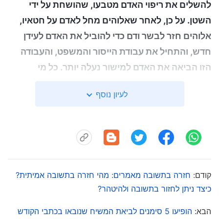
להשלים את ריפוי האדם מטבעו, שהושחת על ידי
השטן. על כן, לאחר שאלוהים מחל לאדם על חטאיו,
אלוהים חזר לבשר ודם כדי להוביל את האדם לעידן
חדש, והתחיל את עבודת הייסור והמשפט, והעבודה
הזו הביאה את האדם למישור נעלה יותר. כל מי
שנשמע לריבונותו של אלוהים ייהנה מאמת נעלה יותר
לעיון נוסף
ויקבל ברכות רבות יותר. בני האדם האלה יחיו באור
באמת ובתמים ויזכו באמת, בדרך ובחיים
"
(ההקדמה
.
ל'הדבר מופיע בבשר')
דברי האל אומרים לנו שהאל של אחרית הימים ישוב כדי
לומר את דבריו ולבצע את עבודת השיפוט שתתקן את
קודם:
חזרה בתשובה מאמרים: מהי חזרה בתשובה אמיתית?
טבעו המושחת של האדם ותושיע אותו מהחטא. כיום,
כיצד ניתן לחזור בתשובה ולהיטהר?
ישוע אדוננו חזר כבשר ודם בתור האל הכול יכול
הבא:
הופיעו 5 סימנים לביאת המשיח שנובאו בכתבי הקודש