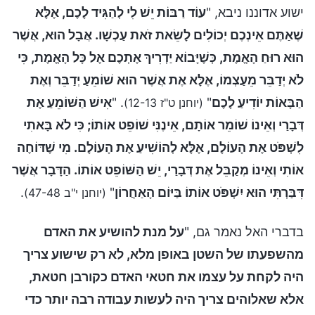
ישוע אדוננו ניבא, "
עוֹד רַבּוֹת יֵשׁ לִי לְהַגִּיד לָכֶם, אֶלָּא
שֶׁאַתֶּם אֵינְכֶם יְכוֹלִים לָשֵׂאת זֺאת עַכְשָׁו. אֲבָל הוּא, אֲשֶׁר
הוּא רוּחַ הָאֱמֶת, כְּשֶׁיָּבוֹא יַדְרִיךְ אֶתְכֶם אֶל כָּל הָאֱמֶת, כִּי
לֹא יְדַבֵּר מֵעַצְמוֹ, אֶלָּא אֶת אֲשֶׁר הוּא שׁוֹמֵעַ יְדַבֵּר וְאֶת
הַבָּאוֹת יוֹדִיעַ לָכֶם
"
. "
אִישׁ הַשּׁוֹמֵעַ אֶת
(יוחנן ט"ז 12-13)
דְּבָרַי וְאֵינוֹ שׁוֹמֵר אוֹתָם, אֵינֶנִּי שׁוֹפֵט אוֹתוֹ; כִּי לֹא בָּאתִי
לִשְׁפֺּט אֶת הָעוֹלָם, אֶלָּא לְהוֹשִׁיעַ אֶת הָעוֹלָם. מִי שֶׁדּוֹחֶה
אוֹתִי וְאֵינוֹ מְקַבֵּל אֶת דְּבָרַי, יֵשׁ הַשּׁוֹפֵט אוֹתוֹ. הַדָּבָר אֲשֶׁר
דִּבַּרְתִּי הוּא יִשְׁפֺּט אוֹתוֹ בַּיּוֹם הָאַחֲרוֹן
"
.
(יוחנן י"ב 47-48)
בדברי האל נאמר גם, "
על מנת להושיע את האדם
מהשפעתו של השטן באופן מלא, לא רק שישוע צריך
היה לקחת על עצמו את חטאי האדם כקורבן חטאת,
אלא שאלוהים צריך היה לעשות עבודה רבה יותר כדי