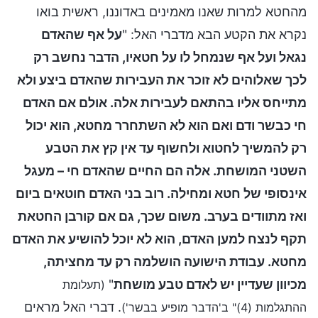
מהחטא למרות שאנו מאמינים באדוננו, ראשית בואו
נקרא את הקטע הבא מדברי האל: "
על אף שהאדם
נגאל ועל אף שנמחל לו על חטאיו, הדבר נחשב רק
לכך שאלוהים לא זוכר את העבירות שהאדם ביצע ולא
מתייחס אליו בהתאם לעבירות אלה. אולם אם האדם
חי כבשר ודם ואם הוא לא השתחרר מחטא, הוא יכול
רק להמשיך לחטוא ולחשוף עד אין קץ את הטבע
השטני המושחת. אלה הם החיים שהאדם חי – מעגל
אינסופי של חטא ומחילה. רוב בני האדם חוטאים ביום
ואז מתוודים בערב. משום שכך, גם אם קורבן החטאת
תקף לנצח למען האדם, הוא לא יוכל להושיע את האדם
מחטא. עבודת הישועה הושלמה רק עד מחציתה,
מכיוון שעדיין יש לאדם טבע מושחת
"
(תעלומת
. דברי האל מראים
ההתגלמות (4)" ב'הדבר מופיע בבשר')