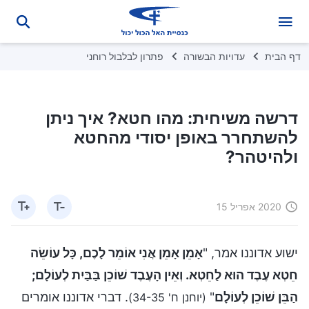
דף הבית
עדויות הבשורה
פתרון לבלבול רוחני
דרשה משיחית: מהו חטא? איך ניתן
להשתחרר באופן יסודי מהחטא
ולהיטהר?
2020 אפריל 15
ישוע אדוננו אמר, "
אָמֵן אָמֵן אֲנִי אוֹמֵר לָכֶם, כָּל עוֹשֵׂה
חֵטְא עֶבֶד הוּא לַחֵטְא. וְאֵין הָעֶבֶד שׁוֹכֵן בַּבַּיִת לְעוֹלָם;
הַבֵּן שׁוֹכֵן לְעוֹלָם
"
. דברי אדוננו אומרים
(יוחנן ח' 34-35)