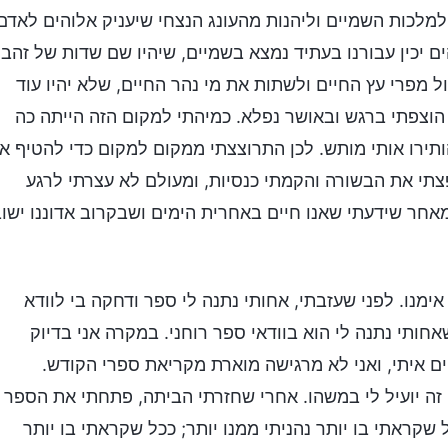
למלכות השמיים וליהנות מהעונג הנצחי שיעניק אלוהים לאדם
כין עבורנו בעתיד נמצא בשמיים, שיהיו שם שדות של זהב,
ול מפרי עץ החיים ולשתות את מי נהר החיים, שלא יהיו עוד
 הוצפתי ברגש ובאושר נפלא. כמיהתי למקום הזה הייתה כה
ותירו אותי מותש. לכן התרוצצתי ממקום למקום כדי להטיף א
תי את הבשורה והקמתי כנסיות, ומעולם לא עצרתי לרגע
אחר שידעתי שאנו חיים באחרית הימים ושבקרוב אדוננו ישו
ימנו. לפני שעזבתי, אחותי נתנה לי ספר ודחקה בי לוודא
תי נתנה לי הוא בוודאי ספר רוחני. במקרה אני בדיוק
ים איתי, ואני לא מרגישה מוארת מקריאת ספרי הקודש.
זה יועיל לי במשהו. אחרי שחזרתי הביתה, פתחתי את הספר
שקראתי בו יותר נהניתי ממנו יותר; ככל שקראתי בו יותר