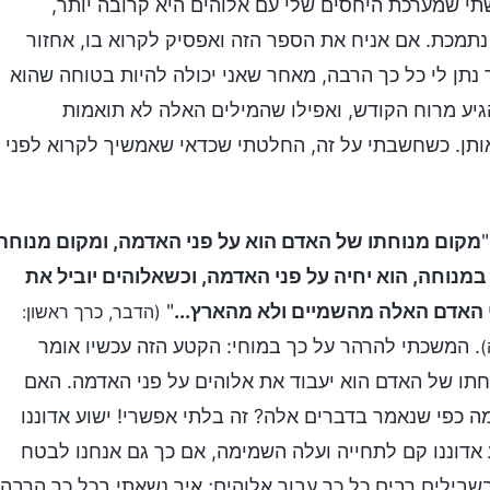
 שמערכת היחסים שלי עם אלוהים היא קרובה יותר,
נתמכת. אם אניח את הספר הזה ואפסיק לקרוא בו, אחזור
תן לי כל כך הרבה, מאחר שאני יכולה להיות בטוחה שהוא
גיע מרוח הקודש, ואפילו שהמילים האלה לא תואמות
 אותן. כשחשבתי על זה, החלטתי שכדאי שאמשיך לקרוא לפני
מקום מנוחתו של האדם הוא על פני האדמה, ומקום מנוחת
מנוחה, הוא יחיה על פני האדמה, וכשאלוהים יוביל את
י האדם האלה מהשמיים ולא מהארץ...
"
(הדבר, כרך ראשון:
. המשכתי להרהר על כך במוחי: הקטע הזה עכשיו אומר
)
תו של האדם הוא יעבוד את אלוהים על פני האדמה. האם
 כפי שנאמר בדברים אלה? זה בלתי אפשרי! ישוע אדוננו
 אדוננו קם לתחייה ועלה השמימה, אם כך גם אנחנו לבטח
בילים רבים כל כך עבור אלוהים; איך נשאתי בכל כך הרבה