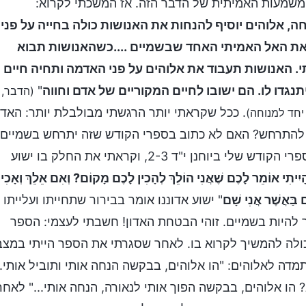
המשמעות האמיתית של הדבר הזה. אז המשכתי לקרוא:
ה, אלוהים יוסיף להנחות את האנושות כולה בחייה על פני
 את האל האמיתי האחד שבשמיים ....כשהאנושות תבוא
. האנושות תעבוד את אלוהים על פני האדמה ותחיה חיים
תנגדו לו. הם ישובו לחיים המקוריים של אדם וחווה
"
(הדבר,
. ככל שקראתי יותר הרגשתי מבולבלת יותר: האד
יחד למנוחה)
לך להתרחש? האם לא כתוב בספרי הקודש שזה יתרחש בשמיים
איך זה יכול להיות על פני האדמה? מיהרתי לפתוח את ספרי הקודש שלי ביוחנן י"ד 2-3, וקראתי את החלק בו ישוע
יִיתִי אוֹמֵר לָכֶם שֶׁאֲנִי הוֹלֵךְ לְהָכִין לָכֶם מָקוֹם? וְאִם אֵלֵךְ וְאָכִין
 בַּאֲשֶׁר אֲנִי שָׁם
" ישוע אדוננו אומר בבירור שתחייתו ועלייתו
ר להיות בשמיים. זוהי הבטחת האדון! חשבתי לעצמי: הספר
כולה להמשיך לקרוא בו. לאחר שסגרתי את הספר הייתי במצב
מדה לאלוהים: "הו אלוהים, בבקשה הנחה אותי ותוביל אותי.
הו אלוהים, בבקשה הפוך אותי לנאורה, הנחה אותי..." לאחר