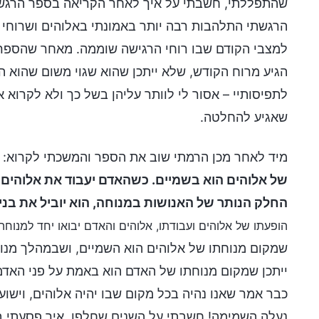
שהתפללתי, חשבתי על איך לאחר הקריאה בספר הרגשתי
הרגשתי התלהבות רבה יותר באמונתי באלוהים ושרוחי 
למצבי הקודם שבו רוחי הרגישה שוממה. מאחר שהספר נ
הגיע מרוח הקודש, שלא ייתכן שהוא שגוי משום שהוא ה
לתפיסותיי – אסור לי לוותר עליהן בשל כך ולא לקרוא
שאגיע להחלטה.
מיד לאחר מכן הרמתי שוב את הספר והמשכתי לקרוא: "
של אלוהים הוא בשמיים. כשהאדם יעבוד את אלוהים ב
החלק הנותר של האנושות במנוחה, הוא יוביל את בנ
הופעתו של אלוהים ועבודתו, אלוהים והאדם יבואו יחד למנוחה
שמקום מנוחתו של אלוהים הוא השמיים, ושבמהלך מנוח
ייתכן שמקום מנוחתו של האדם הוא באמת על פני האדמה
כבר אמר שאנו נהיה בכל מקום שבו יהיה אלוהים, וישוע
נעלה השמימה! חשבתי על השנים שחלפו, איך פסעתי בש