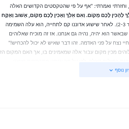
, וחזרתי ואמרתי: "אף על פי שהטקסטים הקדושים האלה
ֵךְ לְהָכִין לָכֶם מָקוֹם. וְאִם אֵלֵךְ וְאָכִין לָכֶם מָקוֹם, אָשׁוּב וְאֶקַּח
. לאחר שישוע אדוננו קם לתחייה, הוא עלה השמימה
2)
 שבאשר הוא יהיה, נהיה גם אנחנו. אז זה מוכיח שאלוהים
י נצח על פני האדמה. זהו דבר שאיש לא יכול להכחיש!"
והים מכין מקום עבור אלה שמאמינים בו, אך האם המקום הז
זאת במילים האלה, לכן על מה אנחנו מתבססים כשאנו
ון נוסף
י באמת הבטחת האל או שאלה תפיסותינו ודמיוננו? עבור
דברו של אלוהים; אין לערבב את תפיסותינו ודמיוננו שלנו
הסתמכות על רעיונותינו שלנו כדי להסביר את דברו של
אנו יכולים להסתמך על הדמיון שבראשנו ועל מחשבותינו
והעדפותינו שלנו כדי להסביר את דברו של אלוהים. אם נעשה כך, זו תהיה טעות. בבראשית ב' 7-8 נאמר: 'וַיִּיצֶר֩ יְהוָ֨ה
ַֽיְהִ֥י הָֽאָדָ֖ם לְנֶ֥פֶשׁ חַיָּֽה. וַיִּטַּ֞ע יְהוָ֧ה אֱלֹהִ֛ים גַּן־בְעֵ֖דֶן מִקֶּ֑דֶם וַיָּ֣שֶׂ
רצונו של אלוהים הוא שנחיה על פני האדמה. בנוסף, בתפילתו של