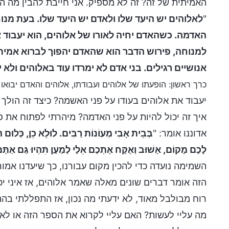
האמיתית של זה? זה לא מספיק. אני חייבת להבין מה 
"
לאלוהים יש היעד שלו ולאדם יש היעד שלו. בעת מנוח
האדמה. כשהאדם יחיה לאורו של אלוהים, הוא יעבוד
למנוחה, פירוש הדבר הוא שהאדם יהפוך לברוא אמיתי
אנושיים רגילים. בני אדם לא ימרדו עוד באלוהים ולא י
כרך ראשון: הופעתו של אלוהים ועבודתו, אלוהים והאדם יבואו 
יעבוד את אלוהים בעודו על פני האשמה? כיצד זה הו
אדוננו אומר: "
בְּבֵית אָבִי מְעוֹנוֹת רַבִּים. לוּלֵא כֵן, כְּלוּם הָ
לָכֶם מָקוֹם, אָשׁוּב וְאֶקַּח אֶתְכֶם אֵלַי לְמַעַן תִּהְיוּ גַּם אַתֶּם
השמימה נועדה כדי להכין מקום עבורנו, כך שיעדנו אמו
הזה אומר דברים שונים מאלה שאמר אלוהים, אז איני י
רוח מבולבל מאוד, לא ידעתי מה נכון, אז התפללתי בהת
מה עליי לעשות? האם עליי לקרוא את הספר הזה או לא? 