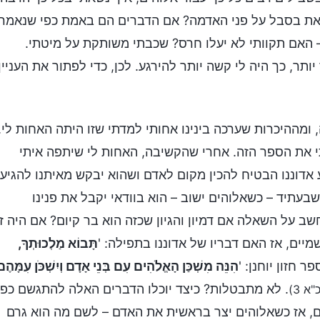
את בסבל על פני האדמה? אם הדברים הם באמת כפי שנאמר
– האם תקוותי לא יעלו חרס? שכבתי משותקת על מיטתי.
ר, כך היה לי קשה יותר להירגע. לכן, כדי לפתור את העניין
ומההיכרות שערכה בינינו אחותי למדתי שזו היתה האחות לי.
י את הספר הזה. אחרי שהקשיבה, האחות לי שיתפה איתי
 אדוננו הבטיח להכין מקום לאדם ושהוא יבקש מאיתנו להגיע
עתיד – כשאלוהים ישוב – הוא בוודאי יקבל את פנינו
ב על השאלה אם דמיון והגיון שכזה הוא בר קיום? אם היה ז
מיים, אז האם דבריו של אדוננו בתפילה: '
תָּבוֹא מַלְכוּתְךָ,
ר חזון יוחנן: '
הִנֵּה מִשְׁכַּן הָאֱלֹהִים עִם בְּנֵי אָדָם וְיִשְׁכֺּן עִמָּהֶם
. לא מתבטלות? כיצד יוכלו הדברים האלה להתגשם כפי
א 3)
ים, אז כשאלוהים יצר בראשית את האדם – לשם מה הוא גרם