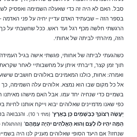
סבל. האם לא היה זה כדי שאעלה השמימה ואפסיק לש
בספר הזה – שבעתיד האדם עדיין יחיה על פני האדמה 
הרגשתי חלשה מכף רגל ועד ראש. ככל שחשבתי על כך יות
הזה, מיהרתי לביתה של אחותי.
כשהגעתי לביתה של אחותי, פגשתי אישה בגיל העמידה, 
תוך זמן קצר, דיברתי איתן על מחשבותיי לאחר שקראת
ואמרה: אחות, כולנו המאמינים באלוהים חושבים שישוע
אל כל מקום שבו הוא נמצא. אלוהים עלה השמימה, כך שב
בשמיים כדי שנחיה יחד עמו. אבל האם מישהו מאיתנו חש
כפי שאנו מדמיינים שאלוהים יבוא וייקח אותנו לחיות בש
יֵעָשֶׂה רְצוֹנְךָ כְּבַשָּׁמַיִם כֵּן בָּאָרֶץ
'
. והנבואה בספ
(מתי ו' 10)
הֵמָּה יִהְיוּ לוֹ לְעַם וְהוּא הָאֱלֹהִים יִהְיֶה עִמָּהֶם
'
(ההתגלות כ"
שנחזו? אם היעד הסופי שאלוהים מעניק לנו היה בשמי