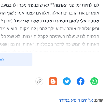
לנו לחיות על פני האדמה?" לא שוכנעתי מכך ולו במעט
אומרים את הדברים האלה, אלוהים עצמו אמר: '
אֲנִי הוֹל
אֶתְכֶם אֵלַי לְמַעַן תִּהְיוּ גַּם אַתֶּם בַּאֲשֶׁר אֲנִי שָׁם
'
(יוחנן י"ד -3
וכאן אלוהים אומר שהוא ילך להכין לנו מקום. הוא אומר
הבטיח לנו שנעלה השמימה לקבל חיי נצח; לא שנקבל חי
האחות לי המשיכה לדבר בסבלנות: "אחות, זה נכון שאל
הוא בעצם על פי האדמה או בשמיים? אלוהים לא אומר 
לעי
אומרים שהמקום שהוא מכין לנו נמצא בשמיים? האם זוה
אלה מאיתנו המאמינים באלוהים, על כל דבר להתבסס על 
עם דבר האל, ואז לומר שזו משמעות דבר האל. האין זו 
אלוהים? האין זה סילוף דברו של אלוהים? אם כך, אין 
אֱלֹהִ֜ים אֶת־הָֽאָדָ֗ם עָפָר֙ מִן־הָ֣אֲדָמָ֔ה וַיִּפַּ֥ח בְּאַפָּ֖יו נִשְׁמַ֣ת חַיִּ֑ים ו
קודם:
אלוהים הופיע במזרח
שָׁ֔ם אֶת־הָֽאָדָ֖ם אֲשֶׁ֥ר יָצָֽר'. אם כך, ניתן לראות ש