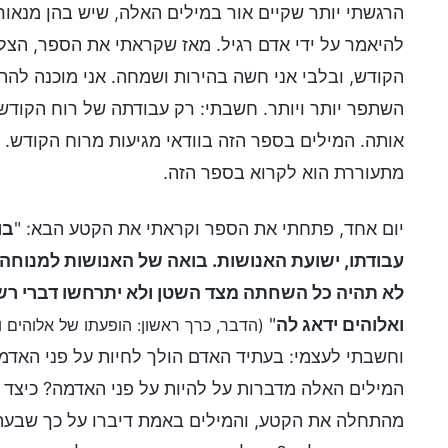
הרגשתי יותר שקיים אור במילים האלה, שיש בהן מנאור
להיאמר על ידי אדם רגיל. מאז שקראתי את הספר, הצל
הקודש, ובלבי אני חשה בהירות ושמחה. אני מוכנה להת
השתפר יותר ויותר. חשבתי: רק עבודתה של רוח הקודש 
אותה. המילים בספר הזה בוודאי מגיעות מרוח הקודש. 
מתעוררת הוא לקרוא בספר הזה.
יום אחד, פתחתי את הספר וקראתי את הקטע הבא: "
בו
עבודתו, ישועת האנושות. בואה של האנושות למנוחה 
לא תהיה כל השחתה מצד השטן ולא יתרחשו דברי רשע
ואלוהים ידאג לה
"
(הדבר, כרך ראשון: הופעתו של אלוהים ו
וחשבתי לעצמי: בעתיד האדם הולך לחיות על פני האדמ
המילים האלה מדברות על להיות על פני האדמה? כיצד ז
מהתחלה את הקטע, והמילים באמת דיברו על כך שבעתי