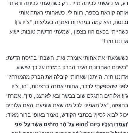
רע, אז ניגשתי לביתה מייד. רק כשהגעתי לביתה וראיתי
אותה קוראת בספר, רווח לי. כשאחותי ראתה אותי
נכנסת, היא קמה במהירות ואמרה בעליצות, "צ'יו ג'ן!
כשהייתי בפעם הזו בצפון , שמעתי חדשות טובות: ישוע
אדוננו חזר!"
כששמעתי את אחותי אומרת זאת, חשבתי בהיסח הדעת:
"בשנים האחרונות העיד הברק במזרח על כך שישוע
אדוננו חזר. הייתכן שאחותי קיבלה את הברק מהמזרח?"
לפני שהספקתי לדבר, אחותי אמרה ברצינות, "הו, צ'יו
ג'ן! אלוהים התגלם שוב בבשר ובא לארצנו, סין". אמרתי
בחופזה, "אל תאמיני לכל מה שאת שומעת. האם אלוהים
יכול לבוא לסין? בכתבי הקודש, נאמר באופן ברור מאוד:
'
וְעָמְד֣וּ רַגְלָ֣יו בַּיּוֹם־הַ֠הוּא עַל־הַ֨ר הַזֵּתִ֜ים אֲשֶׁ֨ר עַל־פְּנֵ֥י