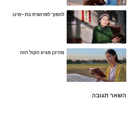
לעשות? הו אלוהים, היכן בדיוק תרד?"
להפוך לפרושית בת-ימינו
כעבור כמה ימים, אחותי שבה ומצאה אותי. ברגע
שנכנסה לבית, היא חייכה ואמרה, "צ'יו ג'ן, האחות שי
והאחות האו מכנסיית האל הכול יכול באו לביתי לתמוך
בי. הן מאמינות באל הכול יכול זמן רב, והן מבינות הרבה
מהיכן מגיע הקול הזה
יותר ממני. אם יש משהו שאת לא מבינה בהקשר לשובו
של אלוהים, לכי לשתף עימן". חשבתי: "האמנתי
באלוהים שנים רבות ותמיד קיוויתי לבואו של האל. האם
אלוהים באמת הגיע? אולי עליי לנצל את ההזדמנות
השאר תגובה
ולשתף עימן". וכך, הלכתי עם אחותי לביתה. ברגע
שנכנסתי לחדר, שתי האחיות קיבלו את פניי בחום רב
ודיברו אליי בלבביות. הן ביקשו שאשמיע את דבריי אם
יש לי שאלות, ואז כולנו נוכל לשתף יחדיו. שאלתי, "אתן