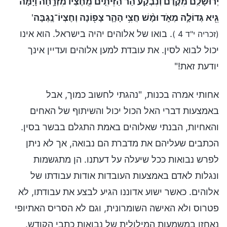
יְרוּשָׁלִַם֮ מִקֶּדֶם֒ וְנִבְקַע֩ הַ֨ר הַזֵּיתִ֤ים מֵֽחֶצְיוֹ֙ מִזְרָ֣חָה וָיָ֔מָּה
גֵּ֖יא גְּדוֹלָ֣ה מְאֹ֑ד וּמָ֨שׁ חֲצִ֥י הָהָ֛ר צָפ֖וֹנָה וְחֶצְיוֹ־נֶֽגְבָּה
'
. בואו של אלוהים יהיה בישראל. הוא אינו
(זכריה י"ד 4 )
יכול לבוא לסין. את עובדת למען אלוהים ועדיין אינך
יודעת זאת!"
אחותי אמרה בכנות, "נהגתי לחשוב כמוך, אבל
באמצעות דברי האל הכול יכול והשיתוף של האחים
והאחיות, הבנתי שאלוהים באמת התגלם בבשר בסין.
הכתבים שעליהם את מדברת הם נבואה, אך לא ניתן
לפרש נבואות ככל שיעלה על דעתנו. הן מתגשמות
ונגלות לאדם באמצעות העובדות אודות עבודתו של
אלוהים. כאשר ישוע אדוננו הגיע לבצע את עבודתו, לא
פטרוס ולא האישה השומרונית, וגם לא הסריס האתיופי
נאחזו במשמעות המילולית של נבואות כתבי הקודש.