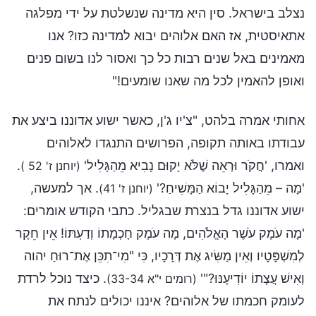
נצלב בישראל. סין היא מדינה שנשלטת על ידי מפלגה
אתאיסטית, אז האם אלוהים יבוא למדינה כזו? אנו
מאמינים באל שנים רבות כל כך ואסור לנו בשום פנים
ואופן להאמין לכל מה שאנו שומעים!"
אחותי אמרה בלהט, "צ'יו ג'ן, כאשר ישוע אדוננו ביצע את
עבודתו באותה תקופה, הפרושים התנגדו לאלוהים
ואמרו, 'חֲקֺר וּרְאֵה שֶׁלֹּא יָקוּם נָבִיא מֵהַגָּלִיל'
.
(יוחנן ז' 52 )
'מָה – מֵהַגָּלִיל יָבוֹא הַמָּשִׁיחַ?'
. אך למעשה,
(יוחנן ז' 41)
ישוע אדוננו גדל בנצרת שבגליל. כתבי הקודש אומרים:
'מָה עֺמֶק עֺשֶׁר הָאֱלֹהִים, מָה עֺמֶק חָכְמָתוֹ וְדַעְתּוֹ! אֵין חֵקֶר
לְמִשְׁפָּטָיו וְאֵין מַשִּׂיג אֶת דְּרָכָיו, כִּי "מִי־תִכֵּן אֶת־רוּחַ יהוה
וְאִישׁ עֲצָתוֹ יוֹדִיעֶנּוּ?"'
. כיצד נוכל לרדת
(רומים י"א 33-34)
לעומק חכמתו של אלוהים? איננו יכולים לנתח את