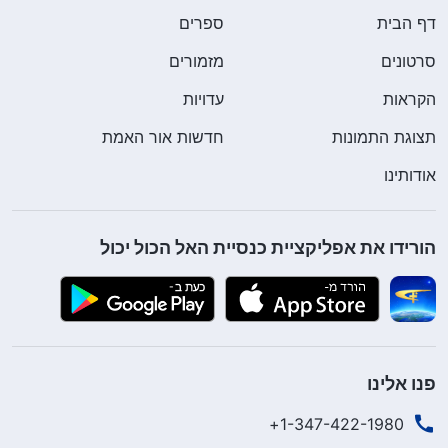
נמצא במזרח העולם, בארצות הגויים. כולנו יודעים שסין
דף הבית
ספרים
נמצאת במזרח העולם. שני השלבים הראשונים של
סרטונים
מזמורים
עבודת האל היו בישראל. מבחינת מדינת ישראל, סין היא
הקראות
עדויות
אומה של גויים. לכן, בואו של אלוהים לסין כדי להופיע
תצוגת התמונות
חדשות אור האמת
בה ולבצע את עבודתו באחרית הימים מגשים את
אודותינו
הנבואות הללו". לאחר שהאזנתי לשיתוף של האחיות
והרהרתי במשמעות של אותם שני פסוקים מכתבי
הקודש, חשבתי שהשיתוף שלהן מאיר עיניים מאוד.
הורידו את אפליקציית כנסיית האל הכול יכול
למרות שקראתי את שני הפסוקים האלה לפני כן, מעולם
לא הבחנתי במשמעות ששובו של האל יהיה במזרח,
בסין. כשהקשבתי להסבר שלהן, חשתי שהשיתוף שלהן
נובע מהארה של רוח הקודש.
פנו אלינו
1-347-422-1980+
האחות האו המשיכה ואמרה, '
אני עושה את עבודתי בכל