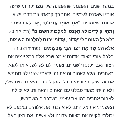
במשך שנים, האמנתי שהאמונה שלי מצדיקה ומושיעה
אותי ושאכנס לשמיים. אחר כך קראתי את דברי ישוע
אדוננו שאומרים: "
אָמֵן אוֹמֵר אֲנִי לָכֶם, אִם לֹא תָּשׁוּבוּ
וְתִהְיוּ כִּילָדִים לֹא תִּכָּנְסוּ לְמַלְכוּת הַשָּׁמַיִם
"
.
(מתי י"ח 3)
"
לֹא כָּל הָאוֹמֵר לִי 'אֲדוֹנִי, אֲדוֹנִי' יִכָּנֵס לְמַלְכוּת הַשָּׁמַיִם,
אֶלָּא הָעוֹשֶׂה אֶת רְצוֹן אָבִי שֶׁבַּשָּׁמַיִם
"
. זה
(מתי ז' 21)
בלבל אותי מאוד. אדוננו אומר שרק אלה המקיימים את
רצון האב ייכנסו לשמיים, ואומר לנו לא לשנוא או לקנא
באחרים, אלא לאהוב זה את זה. ידעתי שאני לא מממש
את זה. שיקרתי ורימיתי כל הזמן לטובת האינטרסים שלי,
ולא הייתי מאוד סבלני עם האחים והאחיות. לא יכולתי
לאהוב אחרים כמו את עצמי. כשדברים השתבשו,
האשמתי את אלוהים. לא אהבתי את אלוהים באמת. לא
יכולתי לקיים את מצוות אדוננו ולא עשיתי את רצון האל.