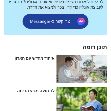
להילקח למלכות השמיים לפני האסונות הגדולים? הצטרפו
לקבוצת אונליין כדי לדון בכך ולמצוא את הדרך.
כשהגעתי הביתה, שמעתי שחברים ומנהיגים טובים
מהרבה כנסיות הלכו אל הברק ממזרח. אנשים אמרו
צרו קשר ב-Messenger
שהדרשות שלהם היו ממש נהדרות, שהיה בהם אור
חדש, ואפילו עוררו הערצה בקרב כמה כמרים. חשבתי,
"איך יתכן שאף פעם לא פגשתי מישהו מהברק ממזרח?
תוכן דומה
זה יהיה נהדר לפגוש מישהו מהם יום אחד! עליי ללכת
לחפש איתם ולראות מדוע הדרשות שלהם כל כך נהדרות
איחוד מחדש עם האדון
והאם הם יכולים לפתור את הבעיה שלי."
האח וואנג מהכנסייה שלי בא יום אחד ואמר ששני קרובי
משפחה שלו שהאמינו באל הכול יכול באו לביקור והזמין
לב תועה מגיע הביתה
אותי לבוא. שמחתי כל כך כששמעתי אותו אומר את זה
ומיהרנו לבית שלו. הצגנו את עצמנו וסיפרתי להם על
הבעיה שלי, כשאמרתי, "תמיד האמנתי שלהיות מוטבל