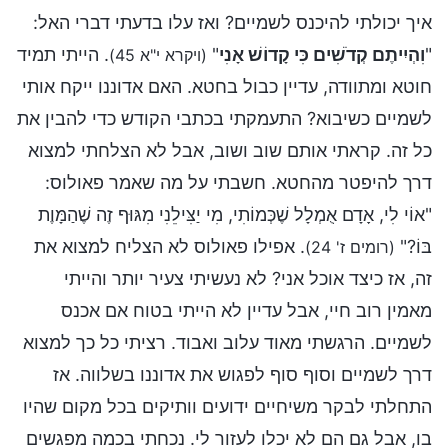
איך יכולתי להיכנס לשמיים? ואז עלו בדעתי דברי האל:
"
וִהְיִיתֶם קְדֹשִׁים כִּי קָדוֹשׁ אָנִי
"
. הייתי תמיד
(ויקרא י"א 45)
חוטא ומתוודה, עדיין כבול בחטא. האם אדוננו ייקח אותי
לשמיים כשיבוא? התעמקתי בכתבי הקודש כדי להבין את
כל זה. קראתי אותם שוב ושוב, אבל לא הצלחתי למצוא
דרך להיפטר מהחטא. חשבתי על מה שאמר פאולוס:
"אוֹי לִי, אָדָם אֻמְלָל שֶׁכְּמוֹתִי, מִי יַצִּילֵנִי מִגּוּף זֶה שֶׁהַמָּוֶת
בּוֹ?"
. אפילו פאולוס לא הצליח למצוא את
(רומים ז' 24)
זה, אז כיצד אוכל אני? לא נעשיתי צעיר יותר והייתי
מאמין רוב חיי, אבל עדיין לא הייתי בטוח אם אכנס
לשמיים. הרגשתי מאוד עלוב ואבוד. רציתי כל כך למצוא
דרך לשמיים וסוף סוף לפגוש את אדוננו בשלווה. אז
התחלתי לבקר משיחיים ידועים וותיקים בכל מקום שהיו
בו, אבל גם הם לא יכלו לעזור לי. נכחתי בכמה מפגשים