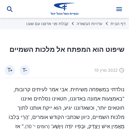
דף הבית
עדויות הבשורה
קבלת פני אדוננו עם שובו
שיפוט הוא המפתח אל מלכות השמיים
2022 מרץ 10
נולדתי במשפחה משיחית. אבי אמר לעיתים קרובות,
"באמצעות אמונה באדוננו, חטאינו נסלחים ואיננו
חוטאים יותר, וכשאדוננו יגיע, הוא ייקח אותנו לתוך
מלכות השמיים, כיוון שכתבי הקודש אומרים, 'הֲרֵי בְּלִבּוֹ
מַאֲמִין אִישׁ וְיֻצְדַּק, וּבְפִיו יוֹדֶה וְיִוָּשַׁע'
." אז
(רומים י' 10)