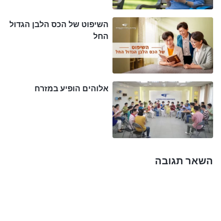
פירושו להיוושע, שזה שאנחנו מאמינים בליבנו ומתוודים
השיפוט של הכס הלבן הגדול
בפינו משמעותו שאנחנו מוצדקים על-ידי אמונה,
החל
וכשאדוננו יבוא הוא ירים אותנו אל השמיים. אבל בשנים
האחרונות אני מבולבל לגבי האם אוכל להיכנס לשמיים
או לא. אני לא חושב שזה יכול להיות כל כך פשוט. כתבי
אלוהים הופיע במזרח
הקודש אומרים: 'הַקְּדֻשָּׁה שֶׁבִּלְעָדֶיהָ לֹא יִרְאֶה אִישׁ אֶת
הָאָדוֹן'
. אני והאחים והאחיות בכנסייה
(עברים י"ב 14)
חוטאים כל הזמן ואני לא חושב שאנשים שחיים בחטא
כמונו יכולים להיכנס לשמיים. אני רוצה לדעת בדיוק
כיצד נוכל להיכנס אל מלכות השמיים. האם תוכלו לשתף
השאר תגובה
איתי על הנושא?"
האחות ג'ואו חייכה ואמרה, "הכניסה למלכות השמיים
היא הדאגה העיקרית של כל משיחי. בנושא הזה, ישוע