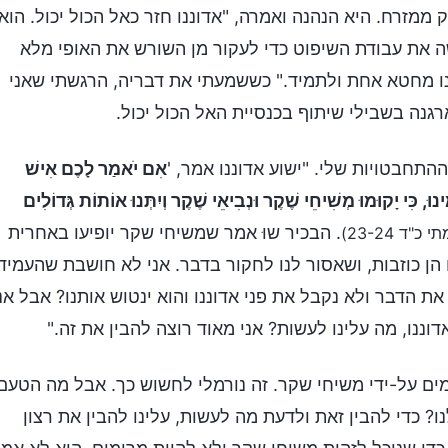
מזרח. היא הנהנה ואמרה, "אדוננו חזר כאל הכול יכול. הוא
 את עבודת השיפוט כדי לעקור מן השורש את האופי מלא
ו מחטא אחת ולתמיד." כששמעתי את דבריה, הרגשתי שאני
נה בשבילי שיתוף בכנסיית האל הכול יכול.
התחבטויות שלי. "ישוע אדוננו אמר, '
אִם יֺאמַר לָכֶם אִישׁ
, כִּי יָקוּמוּ מְשִׁיחֵי שֶׁקֶר וּנְבִיאֵי שֶׁקֶר וְיִתְּנוּ אוֹתוֹת גְּדוֹלִים
. הבכיר שוּ אמר שמשיחי שקר יופיעו באחרית
י כ"ד 23-24)
הן כוזבות, ושאסור לנו לחקור בדבר. אני לא חושבת שהעמיד
 הדבר ולא נקבל את פני אדוננו והוא ינטוש אותנו? אבל אנ
ננו, מה עלינו לעשות? אני מאוד רוצה להבין את זה."
מים על-ידי משיחי שקר. זה נורמלי לחשוש כך. אבל מה הטעם
 כדי להבין זאת ולדעת מה לעשות, עלינו להבין את רצון