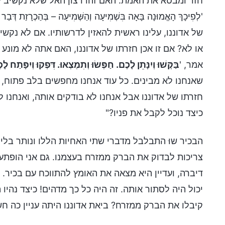
חזר ומבטא את האמת. האם זהו רצון האל שלא נקשיב ל
'לְפִיכָךְ הָאֱמוּנָה בָּאָה בִּשְׁמִיעָה וְהַשְּׁמִיעָה – בְּהַכְרָזַת דְּבַר 
של אדוננו, עלינו ראשית להאזין לדרשותיו. אם לא נקש
או לא? אם זו אכן חזרתו של אדוננו, האם אתה לא מונע מ
אמר, '
בַּקְּשׁוּ וְיִנָּתֵן לָכֶם. חַפְּשׂוּ וְתִמְצְאוּ. דִּפְקוּ וְיִפָּתַח לָ
שאנחנו לא מבינים. כל עוד אנחנו מחפשים בלב פתוח, ה
חזרתו של אדוננו אבל אנחנו לא בודקים אותה, ואנחנו 
כיצד נוכל לקבל את פניו?"
הבכיר שוּ התבלבל מדברי שתי האחיות הללו ונותר בלי 
צריכות לבדוק את הברק ממזרח בעצמנו. גם אני הופתעת
דיברה, ועדיין היא מצאה את האומץ להתווכח עם בכיר.
יכול היה לסתור אותה. זה היה כל כך מדהים! כיצד נהיו
קיבלו את הברק ממזרח? ביאת אדוננו היתה עניין כה חש