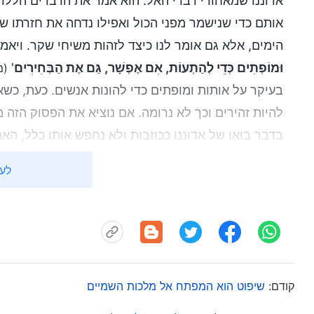
אדוננו שמאחורי דברי האל. הוא אמר את הדברים הללו 
אותם כדי שנישמר מפני הכול ואפילו נדחה את חזרתו של
הימים, אלא גם אומר לנו כיצד לזהות משיחי שקר. ויאמר 
וּמוֹפְתִים כְּדֵי לְהַתְעוֹת, אִם אֶפְשָׁר, גַּם אֶת הַבְּחִירִים
'
(מת
בעיקר על אותות ומופתים כדי להונות אנשים. כעת, כשא
להיות זהירים וכך לא נרומה. אם נוציא את הפסוק הזה 
בדבר בואו של אדוננו ככוזבות ולא נחפש אותו כלל, האם
לעי
זה הימם אותי. "זה נכון, לא?" חשבתי. "אדוננו ניבא את
חדשות בדבר בואו ככוזבות. הוקענו את חזרתו של אדוננו
האח המשיך בשיתוף שלו: "ישוע אדוננו אמר לנו, '
בַּחֲצוֹ
. '
הִנְנִי עוֹמֵד לְיַד הַדֶּלֶת וְדוֹפֵק. אִישׁ כִּי יִשְׁמַע אֶת ק
כ"ה 6)
. אנחנו יכולים לראות שכשאדוננו יחזור,
(ההתגלות ג' 20)
קודם:
שיפוט הוא המפתח אל מלכות השמיים
כך. זהו אדוננו שדופק על דלתותינו. אם נקשיב לדברי ה