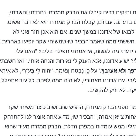
ותיקים רבים קיבלו את הברק ממזרח, נחרדתי וחשבתי,
ם בדעתם. עבורם, קבלת הברק ממזרח היא לא דבר פשוט.
או של אדוננו במשך שנים. אם הוא אכן חזר ואני לא
 חששתי ממה שאמר הבכיר שוּ שמשיחי שקר יופיעו באחרית
א ידעתי מה לעשות, אז אמרתי תפילה בליבי: "האם עלי
ישוע אדוננו, אנא הענק לי נאורות והנחה אותי." ואז חשבתי
ְּךָ וְלֹא אֶעֶזְבֶךָּ.
' עַל כֵּן נִבְטַח וְנֺאמַר, 'יהוה לִי בְּעֺזְרָי, לֹא אִירָא
יבי. עם אדוננו מאחוריי, לא היה ממה לפחד. כל עוד אתפלל
קר. לא יזיק להקשיב.
מר מפני הברק ממזרח, הדגיש שוב ושוב כיצד משיחי שקר
חות צ'יאן אמרה, "הבכיר שוּ, מדוע אתה אומר לנו להתרחק
שרגליו ממש עומדות במפתן הדלת. הברק ממזרח מעיד שהוא