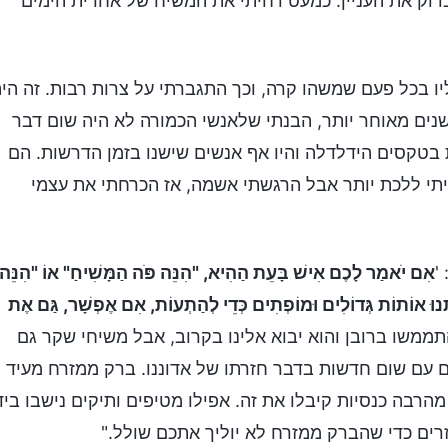
דוק את העניין. כמעט דחיתי את המשיח של אחרית הימים
199, תמיד התפללתי אליו בכל פעם שמשהו קרה, וכך התגברתי על צרות רבות. זה הי
שנים מאוחר יותר, הבנתי שלאנשי הכמורה לא היה שום דבר
בטקסים הידלדלה והיו אף אנשים שישנו בזמן הדרשות. הם
ציתי ללכת יותר אבל הרגשתי אשמה, אז הכרחתי את עצמי
'
אִם יֺאמַר לָכֶם אִישׁ בָּעֵת הַהִיא, "הִנֵּה פֺּה הַמָּשִׁיחַ" אוֹ "הִנֵּהו
יִתְּנוּ אוֹתוֹת גְּדוֹלִים וּמוֹפְתִים כְּדֵי לְהַתְעוֹת, אִם אֶפְשָׁר, גַּם אֶת
התממשו ברובן והוא יבוא אלינו בקרוב, אבל משיחי שקר גם
כים עם שום חדשות בדבר חזרתו של אדוננו. ברק ממזרח מעיד
הרבה כנסיות קיבלו את זה. אפילו מטיפים ותיקים נישבו ביד
רים כדי שהברק ממזרח לא יוליך אתכם שולל."