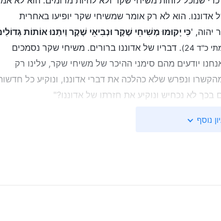
כדי שנוכל לזהות משיחי שקר ולא להיות מרומים. הוא לא אמ
 אדוננו. הוא לא רק אומר שמשיחי שקר יופיעו באחרית
יהוה, '
כִּי יָקוּמוּ מְשִׁיחֵי שֶׁקֶר וּנְבִיאֵי שֶׁקֶר וְיִתְּנוּ אוֹתוֹת גְּדוֹלִי
. דבריו של אדוננו ברורים. משיחי שקר נסמכים
י כ"ד 24)
נחנו יודעים מהם סימני ההיכר של משיחי שקר, עלינו רק
מהקשרו ונפרש שלא כהלכה את דברי אדוננו, ונוקיע כל חדשות
 בכך לא נכחיש ונוקיע את חזרתו של אדוננו?"
ון נוסף
 בואו, אבל אנחנו הוצאנו את הפסוק הזה מהקשרו, והוקענו כל
!"
ת הַלַּיְלָה נִשְׁמְעָה קְרִיאָה, 'הִנֵּה הֶחָתָן, צְאֶינָה לִקְרָאתוֹ!
'
(מתי
וֹלִי וְיִפְתַּח אֶת הַדֶּלֶת, אֶכָּנֵס אֵלָיו וְאֶסְעַד אִתּוֹ וְהוּא אִתִּי
'
 אנשים מסוימים ישמעו את קולו ראשונים ואז יטיפו ויעידו על
כמרים ונרחיק את כל מי שמעיד שאדוננו חזר, ולא נפקח את