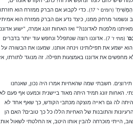
מה שיש להם לומר ונחפש את זה? כתבי הקודש אומרים,
הַמָּשִׁיחַ'
. כדי לקבוע אם הברק ממזרח הוא חזרתו
(רומים י' 17)
יב ונשמור מרחק ממנו, כיצד נדע אם הברק ממזרח הוא אמיתי
איתנו מלפנות לאדוננו?" ואז האחות זונג אמרה, "ישוע אדוננו
כֶם
'
. אדוננו רוצה שנתפלל ונחפש עוד יותר בדברים
(מתי ז' 7)
וא ישמע את תפילותינו וינחה אותנו. שמענו את הבשורה על
לא מחפשים את אדוננו באמצעות תפילה. זה מנוגד לתורתו, אז
תירוצים. חשבתי שמה שהאחיות אמרו היה נכון, שאנחנו
י. האחות זונג תמיד היתה מאוד ביישנית וכמעט אף פעם לא
 היתה לה גם ראייה מוצקה מכתבי הקודש, כך שאף אחד לא
 הרעיונות והתובנות של האחיות הללו כל כך טובים? האם הן
וב, הייתי מוכרחה להבין אותו היטב, אז החלטתי לשאול אותן.