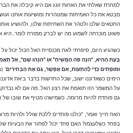
למחרת שאלתי את האחות זונג אם היא קיבלה את הברק מ
מבטא את כל האמיתות שמטהרות ומושיעות אותנו ועושה
החטאים שלנו ולטהר את השחיתות שלנו, ולהושיע אותנ
פשוט מוכרחה לשמוע מה יש לברק ממזרח לומר. היא ארג
כשהגיע היום, סיפרתי לאח מכנסיית האל הכול יכול על ה
בָּעֵת הַהִיא, "הִנֵּה פֺּה הַמָּשִׁיחַ" אוֹ "הִנֵּהוּ שָׁם", אַל תַּאֲמִינוּ
וּמוֹפְתִים כְּדֵי לְהַתְעוֹת, אִם אֶפְשָׁר, גַּם אֶת הַבְּחִירִים
'
(מת
הימים כשאדוננו ישוב, שכל החדשות בדבר ביאת אדוננו 
על המשמר הזו תואמת את רצון האל. מה אם לא נבדוק את
גם פוחדת להיות מרומה. כשמישהו מטיף את שובו של אדו
האח חייך ואמר, "כולנו פוחדים ללכת שולל ולהיות מרו
בפחד כשלעצמו? האם פחד יכול לפתור את הבעיות שלנו?