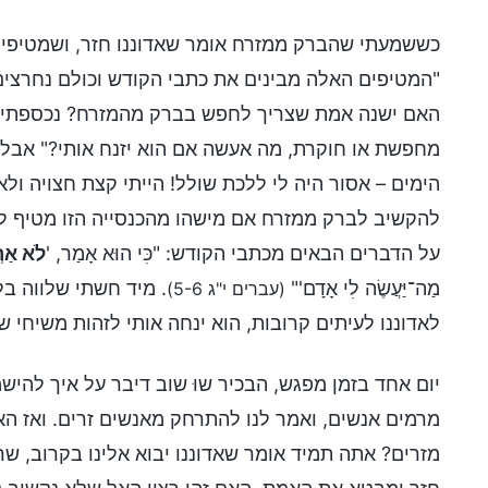
כששמעתי שהברק ממזרח אומר שאדוננו חזר, ושמטיפים 
"המטיפים האלה מבינים את כתבי הקודש וכולם נחרצי
האם ישנה אמת שצריך לחפש בברק מהמזרח? נכספתי לבו
מחפשת או חוקרת, מה אעשה אם הוא יזנח אותי?" אבל
הימים – אסור היה לי ללכת שולל! הייתי קצת חצויה ול
להקשיב לברק ממזרח אם מישהו מהכנסייה הזו מטיף לי? 
על הדברים הבאים מכתבי הקודש: "כִּי הוּא אָמַר, '
לֹא אַרְפ
מַה־יַּעֲשֶׂה לִי אָדָם'"
. מיד חשתי שלווה בל
(עברים י"ג 5-6)
לאדוננו לעיתים קרובות, הוא ינחה אותי לזהות משיחי ש
יום אחד בזמן מפגש, הבכיר שוּ שוב דיבר על איך להיש
מרמים אנשים, ואמר לנו להתרחק מאנשים זרים. ואז הא
מזרים? אתה תמיד אומר שאדוננו יבוא אלינו בקרוב, 