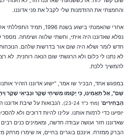
שום קשר לזה. אז כששמעתי שאדוננו חזר, לא העזתי לב
והחמצתי את ההזדמנות שלי לקבל את פני אדוננו.
אחרי שהאמנתי בישוע בשנת 6
נפלא שאדוננו היה איתי, וחשתי שלווה ושימחה. מספר 
חדש לומר ושלא היה שום אור בדרשות שלהם. הנוכחות 
לא נתנו לי כלום ולא הרגשתי שום הנאה רוחנית. לא ר
להמשיך ללכת.
במפגש אחד, הבכיר שוּ אמר, "ישוע אדוננו הזהיר אותנו: 
שָׁם", אַל תַּאֲמִינוּ, כִּי יָקוּמוּ מְשִׁיחֵי שֶׁקֶר וּנְבִיאֵי שֶׁקֶר וְ
הַבְּחִירִים
'
. הנבואות על שיבת אדוננו 
(מתי כ"ד 23-24)
יופיעו כדי לרמות אותנו. עלינו להיות דרוכים ולא להס
שאדוננו חזר ועושה עבודה חדשה, ומאמינים כנים רבים מ
הברק ממזרח. אינכם בוגרים בחיים, אז שימרו מרחק מז