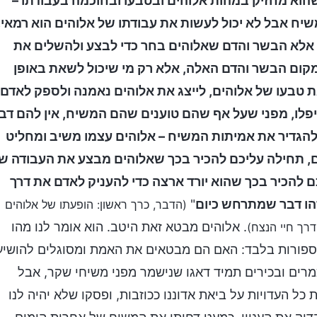
שהוא מחזיק במהות אלוהים ובטבעו ובחוכמה בעבודתו –
יח אבל לא יכול לעשות את עבודתו של אלוהים הוא רמאי.
 אלא הבשר והדם שאלוהים בחר כדי לבצע ולהשלים את
מקום הבשר והדם האלה, אלא רק מי שיכול לשאת באופן
 טבעו של אלוהים, לייצג את אלוהים נאמנה ולספק לאדם
יפלו, מפני שעל אף שהם טוענים שהם המשיח, אין להם דב
 להגדיר את אמיתות המשיח – אלוהים עצמו משיב ומחליט
ם, תחילה עליכם להכיר בכך שאלוהים מבצע את העבודה ש
ם להכיר בכך שהוא יורד ארצה כדי להעניק לאדם את דרך
הו דבר שמתרחש כיום
"
(הדבר, כרך ראשון: הופעתו של אלוהים
. אלוהים מבטא זאת היטב. הוא אומר לנו מהו
רך חיי הנצח)
ספורות בלבד: האם הם מבטאים את האמת ומסוגלים להושיע
מרים ובכירים תמיד דאגו שנישמר מפני משיחי שקר, אבל
כל העדויות על ביאת אדוננו ככוזבות, ופסקו שלא יהיה לנו