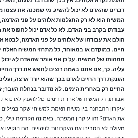
האמת נקרא אלוהים. אין בכך שום דבר מוגזם, מפני 
דברים שהאדם לא יכול להשיג. מי שמכנה את עצמו מש
המשיח הוא לא רק התגלמות אלוהים על פני האדמה,
עבודתו בקרב בני האדם. לא כל אדם יכול לתפוס את 
הולם את עבודתו של אלוהים על פני האדמה, לבטא את
חיים. במוקדם או במאוחר, כל מתחזי המשיח האלה י
ממהותו של המשיח. על כן אני אומר שהאדם לא יכול
עליה. כך, אם אתם באמת רוצים לחפש את דרך החיי
הענקת דרך החיים לאדם בכך שהוא יורד ארצה, ועליכ
החיים רק באחרית הימים. לא מדובר בנחלת העבר; ז
ועבודתו, רק המשיח של אחרית הימים יכול להעניק לאדם את ד
עיקרון ההבחנה בין משיח האמת למשיחי שקר במילים 
את האדם? זהו עיקרון המפתח. באמונה הקודמת שלי, כ
מעולם לא הסבירו את העקרונות לזיהויים. הם הוקיעו את 