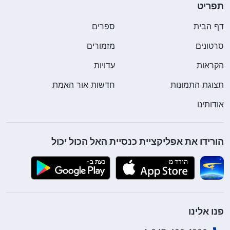
תפריט
כמה אסירים התעוררו משנתם כשנגררתי פנימה
והמבטים המרושעים שלהם כל כך הבהילו אותי עד
דף הבית
ספרים
שהשתופפתי באחת הפינות, מפחד לזוז. הרגשתי
סרטונים
מזמורים
שנכנסתי לתוך מין גהינום עלי אדמות. כשעלה הבוקר,
הקראות
עדויות
האסירים האחרים התגודדו סביבי, מביטים בי כאילו
תצוגת התמונות
חדשות אור האמת
הייתי חייזר. כולם התנפלו עליי והפחידו אותי כל כך עד
אודותינו
שמייד השתופפתי לרצפה. המהומה העירה את האסיר
הראשי – הוא נעץ בי מבט קצר ואמר בקרירות, "עשו בו
מה שאתם רוצים, רק אל תכו אותו למוות". הכלואים
הורידו את אפליקציית כנסיית האל הכול יכול
הגיבו לאסיר הראשי כאילו הוציא להם צו מלכותי. הם
זינקו קדימה כשהם מוכנים להכות אותי. חשבתי לעצמי,
"עכשיו אני הולך לחטוף. השוטרים מסרו אותי לנידונים
למוות האלה כדי שיעשו את העבודה המלוכלכת שלהם –
פנו אלינו
הם שולחים אותי ביודעין למותי". חשתי מבועת וחסר