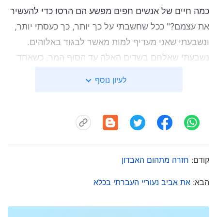
כמה חיים של אנשים חפים מפשע הם הרסו כדי להעשיר
את עצמם?" ככל שחשבתי על כך יותר, כך כעסתי יותר,
ונשבעתי שאני מעדיף למות מאשר לבגוד באלוהים.
נשבעתי שאלחם בשדים האלה עד הסוף המר. כשאחד
השוטרים הבחין שאני מביט בו בשתיקה זועמת, הוא
לעיון נוסף
ניגש אלי וסטר לי פעמיים בפניי, וגרם לשפתיי להתנפח
ולדמם בכבדות. אך השוטר הרשע לא הסתפק בכך,
ובעט בפראות ברגליי תוך שהוא מקלל אותי עד שנפלתי
לרצפה. הם המשיכו לבעוט בי מכל כיוון כמו כדורגל
כששכבתי על הרצפה עד אשר, לאחר פרק זמן לא ברור,
קודם:
חזרה מתהום האבדון
התעלפתי. כאשר התעוררתי, כבר הייתי במכונית שנסעה
לעיר מגוריי. הם כבלו אותי עם שרשרת פלדה עצומה
הבא:
את אביב נעוריי העברתי בכלא
שחיברה בין צווארי לקרסוליי כך שלא יכולתי לשבת זקוף
אלא נאלצתי להתכופף, מקופל בתנוחה עוברית, בקושי