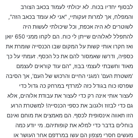
לבסוף יחדיו בכוח. לא יכולתי לעמוד בכאב הצורב
והמפלח, אך למרות זעקותיי, "אני לא עומד בכאב הזה",
לשוטרים לא היה אכפת, וכל שיכולתי לעשות היה
להתפלל לאלוהים שייתן לי כוח. הם לקחו ממני 650 יואן
ואז חקרו אותי קשות על המקום שבו הכנסייה שומרת את
כספיה, ודרשו שאמסור להם את כל הכסף. זעמתי על כך
מאוד וחשבתי לעצמי בבוז, "הם עוד קוראים לעצמם
'משטרת העם' ו'מגני החיים והרכוש של העם', אך הסיבה
שפרסו כוח בגודל כזה למרדף במרחק כה גדול כדי
לעצור אותי אינה רק כדי לעצור את עבודת אלוהים, אלא
גם כדי לבזוז ולגנוב את כספי הכנסייה! למשטרת הרוע
הזו תאווה אינסופית לכסף. הם מאמצים את מוחם ואינם
בוחלים בדבר כדי למלא את קופותיהם. מי יודע כמה
מעשים חסרי מצפון הם עשו במרדפם אחר העושר או