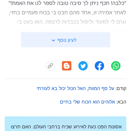
"כלבה! תכף ניתן לך סיבה טובה לספר לנו את האמת!"
לאחר אמירה זו, אחד מהם חבט בי בכוח פעמיים בחזי,
וגרם לי למעוד וליפול בכבדות לרצפה. הוא בעט בי
בחוזקה עוד פעמיים, משך אותי מהרצפה וצרח עליי
לעיון נוסף
לכרוע ברך. כיוון שלא צייתתי לו, הוא בעט עוד מספר
פעמיים בברכיי. הכאב העז שהציף אותי אילץ אותי ליפול
על ברכיי בקול חבטה. השוטר תפס בשערי ומשך אותי
בכוח כלפי מטה, ואז לפתע משך בחוזקה את ראשי
לאחור ואילץ אותי להסתכל מעלה. הוא קילל אותי בעודו
סוטר לפניי עוד פעמיים; כל שיכולתי לחוש היה כאילו
קודם:
על סף המוות, האל הכול יכול בא לעזרתי
העולם הסתחרר. נפלתי לרצפה. באותו רגע, הבכיר מבין
הבא:
אלוהים הוא הכוח שלי בחיים
השוטרים המרושעים הבחין לפתע בשעון שעל ידי. הוא
התבונן בו בחמדנות וצעק, "מה את עונדת שם?" מייד
תפס אחד השוטרים בשורש כף ידי ובכוח הסיר ממנו את
אסונות הפכו כעת לאירוע שכיח ברחבי העולם. האם תרצו