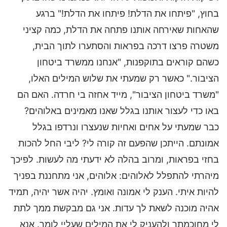
בחוץ, "פיתחו את הדלת! פיתחו את הדלת!" ברגע
שהאחות שאירחה אותנו פתחה את הדלת, כמה קציני
משטרה פרצו דרכה בפראות והסתערו לתוך הבית,
כשהם קוראים בתוקפנות, "אנחנו ממשרד ביטחון
הציבור." כאשר רק שמעתי את שלוש המילים האלו,
"משרד ביטחון הציבור", מייד אחזה בי חרדה. האם הם
באו כדי לעצור אותנו בגלל שאנו מאמינים באלוהים?
כבר שמעתי על אחים ואחיות שנעצרו ונרדפו בגלל
אמונתם. הייתכן שהפעם זה קורה לי? ליבי החל להכות
בחזי בפראות, ומרוב בהלה לא ידעתי מה לעשות. לפיכך
מיהרתי להתפלל לאלוהים: אלוהים, אני מתחננת בפניך
להיות איתי. הענק לי אמונה ואומץ. יהיה אשר יהיה, תמיד
אהיה מוכנה לשאת לך עדות. אני גם מבקשת ממך לתת
לי מחוכמתך ולהעניק לי את המילים שעליי לומר. אנא