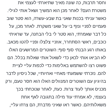
וחסר תרבות, כה שונה מאיך שתיארתי לעצמי את
משטרת העם? לאחר מכן הוא המשיך ושאל אותי לגילי.
כאשר עניתי בכנות שאני בת שבע-עשרה, הוא סטר שוב
פעמיים לפניי ונזף בי על שאני משקרת. לאחר מכן, על
כל דבר שאמרתי, הוא סטר לי בלי הבחנה, עד שראיתי
כוכבים, ראשי הסתחרר, אוזניי צלצלו ופניי להטו מכאב.
באותו רגע הבנתי סוף סוף: השוטרים המרושעים האלו
לא הביאו אותי לכאן כדי לשאול אותי שאלות בכלל. הם
פשוט רצו להשתמש באלימות כדי לכפות עליי לציית
להם. נזכרתי ששמעתי מאחיי ואחיותיי, שכל ניסיון לדבר
בהיגיון עם השוטרים המנוולים האלו הוא חסר טעם, ורק
מכניס אותך לעוד צרות. כעת, לאחר שנוכחתי בכך
בעצמי, לא אמרתי עוד מילה בתגובה לאף אחת
משאלותיהם. כאשר ראו שאיני מדברת, הם צרחו עליי,