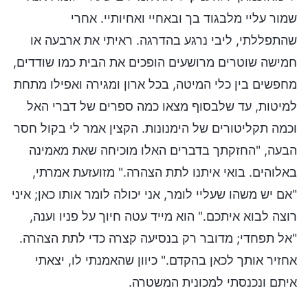
שמור עליי מלבגוד בך ובאחיי ואחיותיי. אחרי
שהתפללתי, ליבי נרגע בהדרגה. ראיתי את ארבעה או
חמישה שוטרים מרושעים הופכים את הבית כמו שודדים,
מחפשים בין כלי המיטה, בכל ארון ומגירה ואפילו מתחת
למיטות, עד שלבסוף מצאו כמה ספרים של דברי האל
וכמה תקליטורים של הימנונות. הקצין אמר לי בקול חסר
הבעה, "החזקתך בדברים האלו מוכיחה שאת מאמינה
באלוהים. בואי איתנו לתת הצהרה." מזועזעת אמרתי,
"אם יש משהו שעליי לומר, אני יכולה לומר אותו כאן; איני
רוצה לבוא איתכם." הוא מייד עטה חיוך על פניו וענה,
"אל תפחדי; מדובר רק בנסיעה קצרה כדי לתת הצהרה.
אחזיר אותך לכאן בהקדם." כיוון שהאמנתי לו, יצאתי
איתם ונכנסתי למכונית המשטרה.