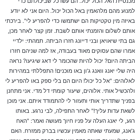
מכנסיית האל הכול יכול. הם עשו כל שביכולתם כדי
למנוע מהם מלהאמין באל הכול יכול. היום אני לא יודע
באיזה מין טקטיקות הם ישתמשו כדי להפריע לי". בירכתי
אותם לשלום והזמנתי אותם לשבת. זמן קצר לאחר מכן,
גם בתי שיאויאן ובני דייונג חזרו הביתה. תמהתי: ילדיי
אמרו שהם עסוקים מאוד בעבודה, אז למה שניהם חזרו
הביתה היום? יכול להיות שהכומר לי דאג שיגיעו? נראה
היה שלי יאנג וואנג ג'ון באו מוכנים! התפללתי במהירות
לאלוהים: "אל כל יכול! היום הם בלי ספק באו להפריע לי
ולהכשיל אותי. אלוהים, שיעור קומתי דל מדי. אני מתחנן
בפניך שתדריך אותי ותעזור לי להתמודד איתם. אני מוכן
לשאת עדות עליך!" לאחר התפילה, לבי נרגע. באותו
רגע, לי יאנג העלה על פניו חיוך מעושה ואמר: "האח
ג'אנג, שמעתי שאתה מאמין עכשיו בברק ממזרח. האם