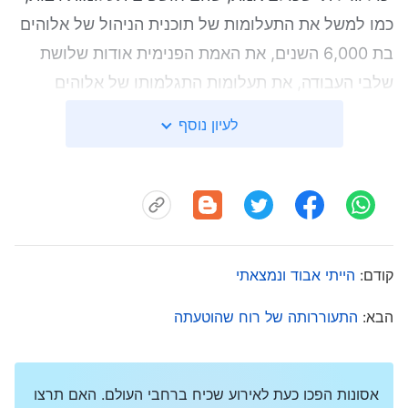
כמו למשל את התעלומות של תוכנית הניהול של אלוהים
בת 6,000 השנים, את האמת הפנימית אודות שלושת
שלבי העבודה, את תעלומות התגלמותו של אלוהים
כבשר ודם, את הסיפור הפנימי האמיתי של כתבי הקודש,
לעיון נוסף
ועוד. המבוכה והקשיים שחוויתי שנים רבות שבהן
האמנתי באלוהים נפתרו כולם באמצעות דברי האל הכול
יכול. ככל שאני קורא יותר את דברי אלוהים, כך אני
מרגיש יותר שאלו אימרותיה של רוח הקודש, שזהו קולו
של אלוהים. אני מאמין באמונה שלמה שהאל הכול יכול
קודם:
הייתי אבוד ונמצאתי
הוא ישוע אדוננו שחזר ושאלוהים מופיע בפנינו! האח לי,
האח וואנג, האל הכול יכול וישוע אדוננו הם אותו אל.
הבא:
התעוררותה של רוח שהוטעתה
האמונה באל הכול יכול מקדמת בברכה את ביאתו של
אלוהים! בואו נחשוב על זה. כאשר ישוע אדוננו בא
אסונות הפכו כעת לאירוע שכיח ברחבי העולם. האם תרצו
לעבוד, אנשים רבים עזבו את בית המקדש כדי לנהות