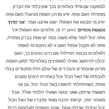
למסקנה שבגדתי באלוהים בכך שקיבלתי את הברק
ממזרח? האם אתה יודע מהיכן האמת מגיעה? האם אתה
יודע מי מבטא את האמת? ישוע אדוננו אמר: '
אֲנִי הַדֶּרֶךְ
וְהָאֱמֶת וְהַחַיִּים
'
. אלוהים הוא האמת! איך
(יוחנן י"ד 6)
אתה יכול לומר שלא משנה כמה יש אמת בברק ממזרח,
אתה לא תקבל אותו? האם זו לא התנגדות לאמת
ולאלוהים בכוונה תחילה? אם היינו נוהגים כך, האם
יכולנו להיחשב אפילו למאמינים באלוהים? למען האמת,
מכיוון שהכמרים והבכירים של עולם הדת מתנגדים בגלוי
לעבודתו של האל הכול יכול באחרית הימים ומגנים
אותה, כשהתחלתי להאמין באל הכול יכול, גם אני
חששתי שייתכן שאני טועה ושאולי הלכתי שולל. אבל
מאוחר יותר, קראתי הרבה מאוד מדבריו של האל הכול
יכול וגיליתי שכולם אמת, שהם חושפים תעלומות רבות,