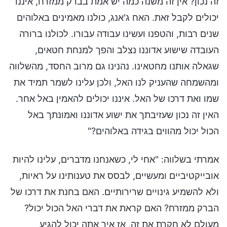
זה נכון? אין זה משנה כמה יש אמת בברק ממזרח, איננו
יכולים לקבל זאת. האח ג'אנג, כולנו מאמינים באלוהים
שנים רבות, והטפנו ועשינו עבודה עבורו. לכולנו ברורה
העובדה שישוע אדוננו נצלב והפך למנחת חטאים,
שגאלה אותנו מחטאינו. נהנינו גם מרוב החסד, מהשלווה
ומהשמחה שהעניק לנו האל, ולכן עלינו לשמר תמיד את
שמו ואת דרכו של האל. איננו יכולים להאמין באל אחר.
האין זה נכון שעזיבתך את ישוע אדוננו ואמונתך באל
הכול יכול מהווים בגידה באלוהים?"
אמרתי בשלווה: "אחי לי, כשאנחנו מדברים, עלינו להיות
אובייקטיביים ומעשיים, לבסס את טענותינו על ראיות,
ולא להשמיע גינויים שרירותיים. האם בחנת את דרכו של
הברק ממזרח? האם קראת את דברי האל הכול יכול?
מעולם לא חקרת את זה, אז איך אתה יכול להגיע