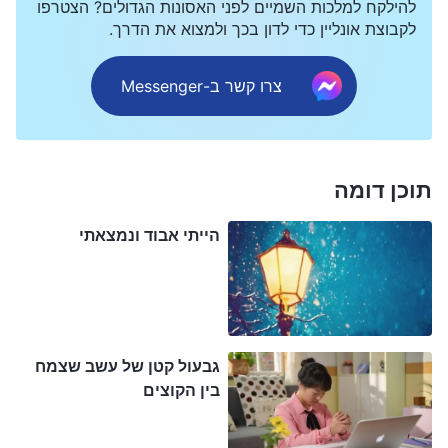
להילקח למלכות השמיים לפני האסונות הגדולים? הצטרפו
אחריו. באותה תקופה, היו ללא ספק אנשים רבים שדנו
לקבוצת אונליין כדי לדון בכך ולמצוא את הדרך.
אותם לחומרה ואמרו שהם בגדו באל יהוה ושהם אשמים
צרו קשר ב-Messenger
בכפירה. כיום, כולנו יודעים שלמרות שעבודת הגאולה של
ישוע אדוננו הייתה שונה מעבודת חקיקת החוקים של
האל יהוה, וששמו של אלוהים השתנה גם כן, ישוע אדוננו
והאל יהוה הם אותו אל. האמונה בישוע אדוננו אינה
תוכן דומה
בגידה באל יהוה, אלא עמידה בקצב צעדיו של האל
הייתי אבוד ונמצאתי
והשגת ישועתו. למעשה, אלה שהאמינו באל יהוה אבל
לא נהו אחרי ישוע אדוננו היו אלה שנטשו באמת את
אלוהים ובגדו בו. כך גם כיום. למרות שעבודת השיפוט
של האל הכול יכול באחרית הימים אינה זהה לעבודת
גבעול קטן של עשב שצמח
הגאולה של ישוע אדוננו, ולמרות ששמו של אלוהים
בין הקוצים
השתנה, האל הכול יכול וישוע אדוננו הם אותו אל. זו
עובדה שלא ניתן להכחיש אותה. בעידן החסד, עבודת