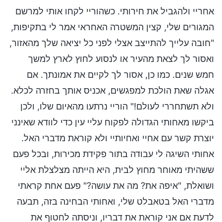
אחריי ולהגביל את חירותי. כשהוריי לקחו אותי למרשם
המגורים שלי, קצין המשטרה האחראי אמר לי בתקיפות,
"חובה עלייך להתייצב אצלי לפני כל יציאה שלך מהאזור,
ואסור לך לצאת מהעיר או לנסוע לחוץ לארץ למשך
חמש שנים. כמו כן, אסור לך לקיים את אמונתך. אם
אגלה שאת הולכת למפגשים, אכניס אותך בחזרה לכלא.
ולא תשתחררי לעולם!" הוריי נרתעו מהאיום שלו, ולכן
ביקשו מאחותי הגדולה לפקוח עליי עין כדי לוודא שאינני
יוצרת קשר עם אחיי ואחיותיי ולא קוראת מדברי האל.
אחותי השיגה לי עבודה בתור פקידת מכירות, ובכל פעם
ששהיתי מאוחר מחוץ לבית, היא הייתה מצלצלת אליי
ושואלת, "איפה את? מה את עושה?" פעם אחת קראתי
מדברי האל בטאבלט שלי, ואחותי הבחינה בזה, תבעה
לדעת אם אני קוראת את דבריו, וניסתה לחטוף את