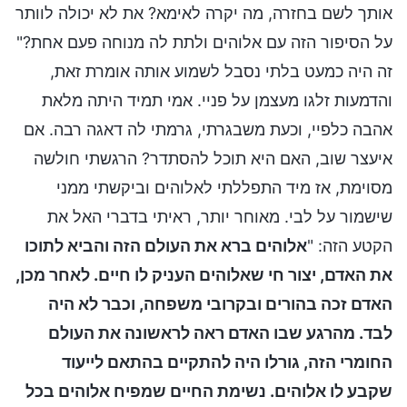
אותך לשם בחזרה, מה יקרה לאימא? את לא יכולה לוותר
על הסיפור הזה עם אלוהים ולתת לה מנוחה פעם אחת?"
זה היה כמעט בלתי נסבל לשמוע אותה אומרת זאת,
והדמעות זלגו מעצמן על פניי. אמי תמיד היתה מלאת
אהבה כלפיי, וכעת משבגרתי, גרמתי לה דאגה רבה. אם
איעצר שוב, האם היא תוכל להסתדר? הרגשתי חולשה
מסוימת, אז מיד התפללתי לאלוהים וביקשתי ממני
שישמור על לבי. מאוחר יותר, ראיתי בדברי האל את
הקטע הזה: "
אלוהים ברא את העולם הזה והביא לתוכו
את האדם, יצור חי שאלוהים העניק לו חיים. לאחר מכן,
האדם זכה בהורים ובקרובי משפחה, וכבר לא היה
לבד. מהרגע שבו האדם ראה לראשונה את העולם
החומרי הזה, גורלו היה להתקיים בהתאם לייעוד
שקבע לו אלוהים. נשימת החיים שמפיח אלוהים בכל