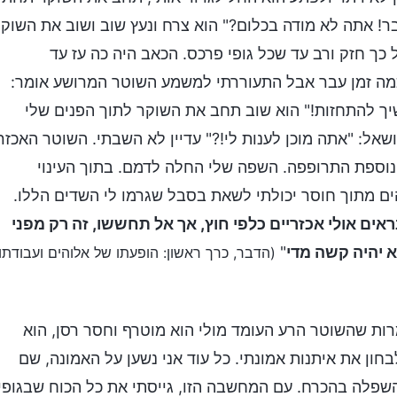
ר! אתה לא מודה בכלום?" הוא צרח ונעץ שוב ושוב את השוק
כך חזק ורב עד שכל גופי פרכס. הכאב היה כה עז עד
מה זמן עבר אבל התעוררתי למשמע השוטר המרושע אומר:
ך להתחזות!" הוא שוב תחב את השוקר לתוך הפנים שלי
שאל: "אתה מוכן לענות לי!?" עדיין לא השבתי. השוטר האכזר
 נוספת התרופפה. השפה שלי החלה לדמם. בתוך העינוי
ם מתוך חוסר יכולתי לשאת בסבל שגרמו לי השדים הללו.
אים אולי אכזריים כלפי חוץ, אך אל תחששו, זה רק מפני
א יהיה קשה מדי
"
(הדבר, כרך ראשון: הופעתו של אלוהים ועבודתו,
רות שהשוטר הרע העומד מולי הוא מוטרף וחסר רסן, הוא
חון את איתנות אמונתי. כל עוד אני נשען על האמונה, שם
והשפלה בהכרח. עם המחשבה הזו, גייסתי את כל הכוח שבגופי