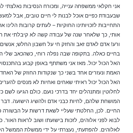
אני חקלאי ממשפחה ענייה, ומכורח הנסיבות נאלצתי ל
שבעבודת כפיים אוכל לבנות לי חיים טובים, אבל למעשה 
התחייבות לזכויותינו החוקיות – לעתים קרובות הלינו את
אותי, כך שלאחר שנה של עבודה קשה לא קיבלתי את ה
ורע! אדם לאדם זאב והחזק חי על חשבון החלש; אנשים
בחיים כאלה. בתקופה שבה נפלה רוחי, כשהכאב שלי היה
האל הכול יכול. מאז אני משתתף באופן קבוע בהתכנסוי
האמת ונעזרים אחד בשני כך שנקודות החוזק של האחד
האל הכול יכול ראיתי שאחים ואחיות לא מנסים להערים
לחלוטין ומתנהלים יחד בדרכי נועם. כולם הגיעו לשם
המושחת שלהם, לחיות כבני אדם ולהשיג הישועה. דבר 
החיים. לכן, החלטתי שעליי לשאת דרשות על הבשורה 
לבוא לפני אלוהים, לזכות בישועתו ושוב לראות האור. 
לאלוהים. להפתעתי, נעצרתי על ידי ממשלת הממשל הקו