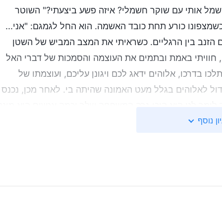
שמל אותי עם שוקר חשמלי? איזה פשע ביצעתי?" השוטר
שמצפונו כורע תחת כובד האשמה. הוא החל לגמגם: "אני...
 עם הזנב בין הרגליים. כשראיתי את המצב המביש של השטן
, חוויתי באמת ובתמים את העוצמה והסמכות של דברי האל
כו בדרכו, אלוהים ידאג לכם ויגונן עליכם, ועוצמתו של
דול לאלוהים בגלל מעט האמונה שהיתה בי. לאחר מכן, נכנס
 לומר לנו הוא היכן גרה המשפחה שלך וכמה אנשים היא מונה
ון נוסף
דבר הוא התעצבן, אחז בי והטביע את טביעת כף היד שלי בכו
יתי שההודאה בעל-פה לא שיקפה את מה שאמרתי להם אלא
תי אותה וקרעתי אותה לגזרים. השוטר הרשע התפוצץ מכעס
ר לי פעמיים בעוצמה כל כך עזה עד שקיבלתי סחרחורת.
כן.
 נסבל, לבי לא יכול היה שלא לחוש חולשה ועצב: מדוע נגזר