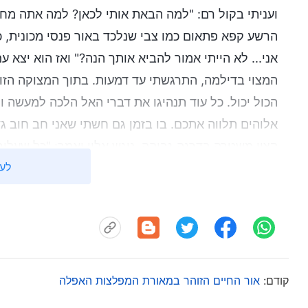
ועניתי בקול רם: "למה הבאת אותי לכאן? למה אתה מח
הרשע קפא פתאום כמו צבי שנלכד באור פנסי מכונית, כ
אני... לא הייתי אמור להביא אותך הנה?" ואז הוא יצא
המצוי בדילמה, התרגשתי עד דמעות. בתוך המצוקה הזו
הכול יכול. כל עוד תנהיגו את דברי האל הלכה למעשה ותל
אלוהים תלווה אתכם. בו בזמן גם חשתי שאני חב חוב ג
קצין משטרה בדרגה גבוהה, ניגש אליי ואמר: "כל שעליך
לעי
ומיד נשחרר אותך." כשהוא ראה שאני לא מתכוון לומד 
על גבי הודאה בעל-פה שאותה הם כתבו בעצמם. כשרא
הכילה עדות שקר וזיוף בוטה, נמלאתי זעם צודק, חטפ
וחבט עם אגרופו בצד השמאלי של פניי. הוא הוסיף וסט
לאחר מכן הם החזירו אותי לתא הקטן שבו שהיתי קודם ל
קודם:
אור החיים הזוהר במאורת המפלצות האפלה
לאחר שחזרתי לתא, כשאני חבול ומוכה והכאב היה בלתי