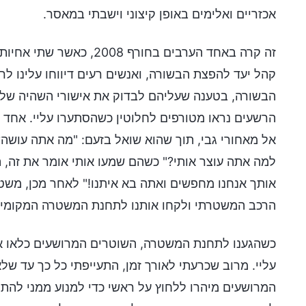
אכזריים ואלימים באופן קיצוני וישבתי במאסר.
זה קרה באחד הערבים בחורף
קהל יעד להפצת הבשורה, ואנשים רעים דיווחו עלינו ל
הבשורה, בטענה שעליהם לבדוק את אישורי השהיה שלנו.
הרשעים נראו מטורפים לחלוטין כשהסתערו עליי. אחד מה
אל מאחורי גבי, תוך שהוא שואל בזעם: "מה אתה עוש
למה אתה עוצר אותי?" כשהם שמעו אותי אומר את זה, ה
אותך אנחנו מחפשים ואתה בא איתנו!" לאחר מכן, משט
הרכב המשטרתי ולקחו אותנו לתחנת המשטרה המקומית
כשהגענו לתחנת המשטרה, השוטרים המרושעים כלאו אות
עליי. מרוב שכרעתי לאורך זמן, התעייפתי כל כך עד של
המרושעים מיהרו ללחוץ על ראשי כדי למנוע ממני להתר