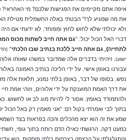
איפה אתם מקיימים את הפגישות שלכם? מי האחראי? כ
את מה שמגיע לך!" הבטתי באלה החשמלית מטילת האימ
ולא יכולתי שלא לחוש לחוץ ומפוחד. לא ידעתי אם היה ב
דברי האל הכול יכול: "
גם אתה חייב לשתות מכוס המר
לתחייה), גם אתה חייב ללכת בנתיב שבו הלכתי
"
(הדב
. זיהיתי בדברים אלה שמדובר במשהו שאותו אלוהים
ישוע)
עבורנו באופן אישי. על ידי הליכה בנתיב האמונה בא
נפש. בסופו של דבר, באופן בלתי נמנע, תלאות אלה מ
את דרך האמת המוענקת על ידי אלוהים, וזוהי אמת חיי
ולהתמודד באומץ. אסור לי להיות מוג לב או לחשוש. 
בתוך לבי ואמרתי בקול רם: "אני מאמין רק באל הכול י
שמע את זה הוא יצא מהכלים והכה בפראות בצד השמאל
כמעט דקה. הרגשתי כאילו הדם רותח בתוך גופי, חשתי 
והתגלגלתי על הרצפה בצרחות בלתי פוסקות. הוא עדיין