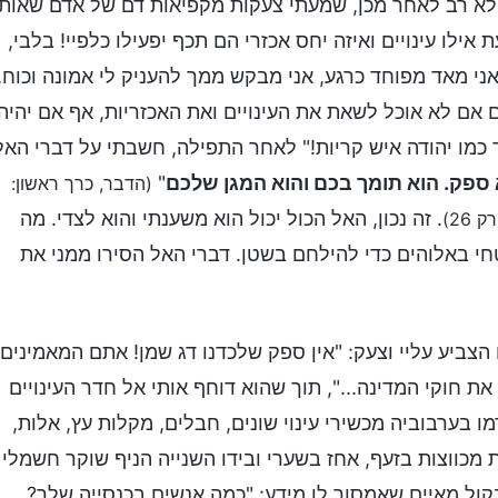
 לא רב לאחר מכן, שמעתי צעקות מקפיאות דם של אדם שאותו
אילו עינויים ואיזה יחס אכזרי הם תכף יפעילו כלפיי! בלבי,
ני מאד מפוחד כרגע, אני מבקש ממך להעניק לי אמונה וכוח,
 אם לא אוכל לשאת את העינויים ואת האכזריות, אף אם יהיה
 כמו יהודה איש קריות!" לאחר התפילה, חשבתי על דברי האל
א ספק. הוא תומך בכם והוא המגן שלכם
"
(הדבר, כרך ראשון:
. זה נכון, האל הכול יכול הוא משענתי והוא לצדי. מה
26)
חי באלוהים כדי להילחם בשטן. דברי האל הסירו ממני את
הצביע עליי וצעק: "אין ספק שלכדנו דג שמן! אתם המאמינים
 חוקי המדינה...", תוך שהוא דוחף אותי אל חדר העינויים
מו בערבוביה מכשירי עינוי שונים, חבלים, מקלות עץ, אלות,
ת מכווצות בזעף, אחז בשערי ובידו השנייה הניף שוקר חשמלי
קול מאיים שאמסור לו מידע: "כמה אנשים בכנסייה שלך?