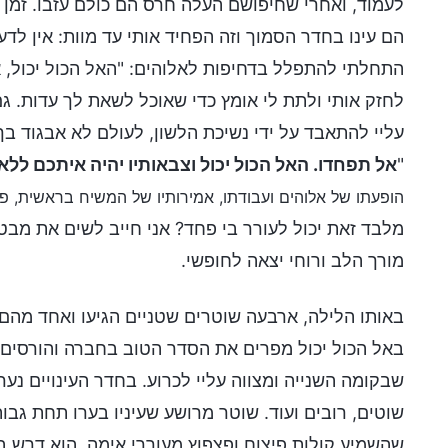
לעמוד, ואחרי שחיפושם העלה חרס הם כולם עזבו. זמן
הם עינו בחדר הסמוך וזה הפחיד אותי עד מוות: אין לדעת 
התחלתי להתפלל בדחיפות לאלוהים: "האל הכול יכול, א
לחזק אותי ולתת לי אומץ כדי שאוכל לשאת לך עדות. גם
עליי להתאבד על ידי נשיכת הלשון, לעולם לא אבגוד בך
"
אל תפחדו. האל הכול יכול וצבאותיו יהיה איתכם לל
הופעתו של אלוהים ועבודתו, אמירותיו של המשיח בראשית, פרק 
מלבד זאת יכול לעורר בי פחד? אני חייב לשים את מבט
מורך הלב ורוחי יצאה לחופשי.
באותו הלילה, ארבעה שוטרים שטניים הגיעו ואחד מהם 
באל הכול יכול מפרים את הסדר הטוב בחברה והורסים את
שבקומה השנייה ומצווה עליי לכרוע. בחדר העינויים נער
שוטים, רובים ועוד. שוטר מרושע שעיניו בערו תחת גבו
שהשמיע קולות פיצוח ופצפוץ מעוררי אימה. הוא דרש ב