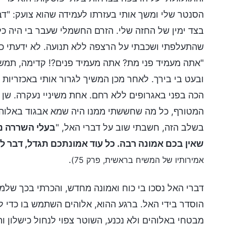
הסנטר שלי ומשך אותי בעזרתו לעמידה שהוא צועק: "דב
בצד ימין של החזה שלי. הזרם החשמלי שעבר בי היה כל 
שהתעלפתי ושכבתי על הרצפה ללא תנועה. לא ידעתי כ
"אתה מעמיד פני מת? אתה מעמיד פנים?! קדימה, תמשי
ובעט בי בירך. לאחר מכן המשיך לגרור אותי באכזריות ו
הכה בפני באגרופים ללא רחם. אחת משיניי נעקרה. שן
המטורף, כל מה שחששתי ממנו היה שמא אבגוד באלוהי
בשלב הזה, חשבתי שוב על דברי האל, "
בעלי השררה נר
שאין בכם אמונה רבה. כל עוד אמונתכם תגדל, דבר ל
.
אמירותיו של המשיח בראשית, פרק 75)
דברי האל נסכו בי כוח ואמונה מחדש, והכרתי בכך שלמ
הוסדר בידי האל. ברגע ההוא, אלוהים השתמש בו כדי לב
מבטחי באלוהים ולא נכנע, השוטר צפוי לנחול כישלון 