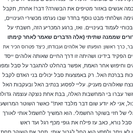
מה אנשים באזור מטיפים את הבשורה? דבר! אחרת, תקבל
ה ושלחתי מבט נוסף בחדר שבו נערמו מכשירי העינויים,
כוחי לעמוד בעינויים. ואז, ברגע המכריע הזה, חשבתי על
ורים שממנה שתיתי (אלה הדברים שאמר לאחר קימתו
ר, כרך ראשון: הופעתו של אלוהים ועבודתו, כיצד פטרוס הכיר את
 הפקיד בידינו ושהיתה זו דרך החיים שאותה אלוהים ייסד
לוהים וחיפוש אחר האמת, אפשר בהחלט להתגבר על סבל ומפח
זכות בברכת האל. רק באמצעות סבל יכולים בני האדם לקבל
 נצח שאלוהים מעניק. עליי לפסוע בנתיב האל ובעקבות האל
כאשר עברו בי המחשבות האלה, בבת אחת נוצקה עוצמה גדולה
כול, אני לא יודע שום דבר מלבד זאת!" כאשר השוטר המרושע
י של חזי בשוקר החשמלי. הוא המשיך לחשמל אותי לאורך
סבל נורא, כאב עז פילח את גופי מכף רגל ועד ראש
 לא ויתר ולפתע הוא החל לגרור אותי, תחב את השוקר תחת