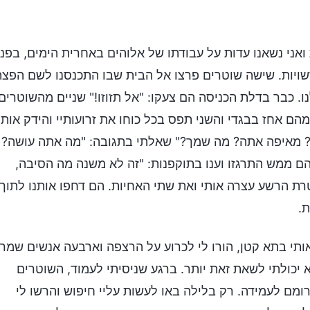
 2008, כאשר שתי אחיות ואני נשאנו עדות על עבודתו של אלוהים באחרית הימים, בפני
רשויות. שישה שוטרים פרצו אל הבית שבו התכנסנו לשם הפצ
 כבר בדלת הכניסה הם צעקו: "אל תזוזו!" שניים מהשוטרים
ם אחז בבגדי והשני תפס בכל כוחו את זרועותיי והידק אותן
ה? מאיפה אתה? מה שמך?" שאלתי בתגובה: "מה אתה עושה?
ם ממש התרגזו וענו בתוקפנות: "זה לא משנה מה הסיבה,
רת הרשע עצרה אותי ואת שתי האחיות. הם דחפו אותנו לתוך
.
י בתא קטן, הורו לי לכרוע על הרצפה וארבעה אנשים שמרו
א יכולתי לשאת זאת יותר. ברגע שניסיתי לעמוד, השוטרים
ומם לעמידה. רק בלילה באו לעשות עליי חיפוש והרשו לי