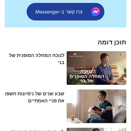
להיות יהירים, אך מותר לכם להיות גאים, מכיוון
צרו קשר ב-Messenger
שהענקתי לכם ברכות עד אין קץ. מושאי ההשמדה לא
צריכים לגרום לכם לצרות או להצטער על גורלכם. מי
הפך אתכם לצאצאים של השטן? אחרי שתסיימו
תוכן דומה
לשרת אותי, תוכלו לחזור שוב אל בור התהום, מפני
שכבר לא תשמשו אותי, ואני אתחיל לטפל בכם
לנוכח המחלה הסופנית של
באמצעות הייסורים שלי. ברגע שאני מתחיל את
בני
עבודתי, אני לא עוצר לעולם. מה שאני עושה יושג ומה
שאני משיג יימשך לנצח. הדבר חל על בניי הבכורים,
בניי, אנשיי, וכן עליכם – הייסורים שאמיט עליכם יהיו
שבע שנים של ניסיונות חשפו
נצחיים
"
(הדבר, כרך ראשון: הופעתו של אלוהים ועבודתו,
את פניי האמתיים
. ברגע שקראתי את
אמירותיו של המשיח בראשית, פרק 86)
הדברים האלו תקף אותי כאב שלא חשתי אי פעם כמותו.
סגרתי מהר את הספר של דברי אלוהים ולא העזתי