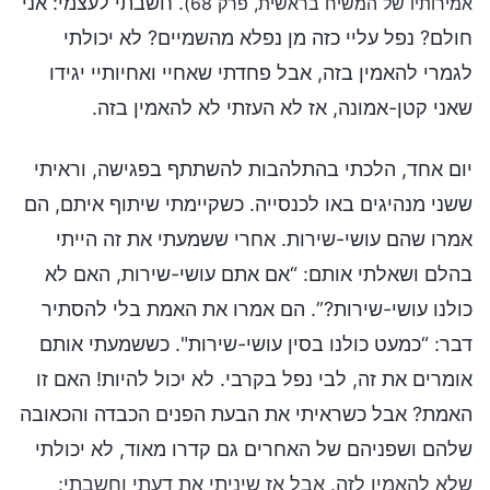
. חשבתי לעצמי: אני
אמירותיו של המשיח בראשית, פרק 68)
חולם? נפל עליי כזה מן נפלא מהשמיים? לא יכולתי
לגמרי להאמין בזה, אבל פחדתי שאחיי ואחיותיי יגידו
שאני קטן-אמונה, אז לא העזתי לא להאמין בזה.
יום אחד, הלכתי בהתלהבות להשתתף בפגישה, וראיתי
ששני מנהיגים באו לכנסייה. כשקיימתי שיתוף איתם, הם
אמרו שהם עושי-שירות. אחרי ששמעתי את זה הייתי
בהלם ושאלתי אותם: “אם אתם עושי-שירות, האם לא
כולנו עושי-שירות?”. הם אמרו את האמת בלי להסתיר
דבר: “כמעט כולנו בסין עושי-שירות". כששמעתי אותם
אומרים את זה, לבי נפל בקרבי. לא יכול להיות! האם זו
האמת? אבל כשראיתי את הבעת הפנים הכבדה והכאובה
שלהם ושפניהם של האחרים גם קדרו מאוד, לא יכולתי
שלא להאמין לזה. אבל אז שיניתי את דעתי וחשבתי: