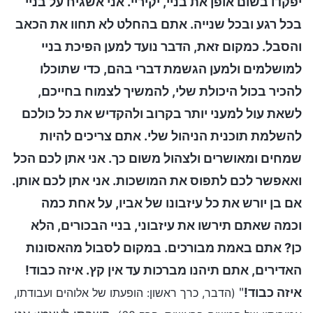
יפקדו בשום אופן את בניי, יקיריי. אני אשגיח על בניי
בכל רגע ובכל שנייה. אתם בהחלט לא תחוו את הכאב
והסבל. כמקום זאת, הדבר נועד למען הפיכת בניי
למושלמים ולמען הגשמת דברי בהם, כדי שתוכלו
להכיר בכול היכולת שלי, להמשיך לצמוח בחייכם,
לשאת עול למעני יותר בקרוב ולהקדיש את כל כולכם
להשלמת תוכנית הניהול שלי. אתם צריכים להיות
שמחים ומאושרים ולצהול משום כך. אני אתן לכם הכל
ואאפשר לכם לתפוס את המושכות. אני אתן לכם אותן.
אם בן יורש את כל עיזבונו של אביו, על אחת כמה
וכמה שאתם תירשו את עיזבוני, בניי הבכורים, הלא
כן? אתם באמת מבורכים. במקום לסבול מהאסונות
האדירים, אתם תיהנו מברכות עד אין קץ. איזה כבוד!
איזה כבוד!
"
(הדבר, כרך ראשון: הופעתו של אלוהים ועבודתו,