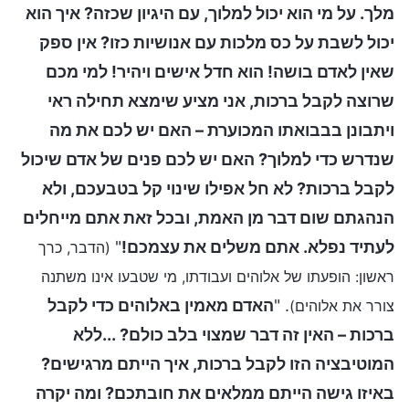
מלך. על מי הוא יכול למלוך, עם היגיון שכזה? איך הוא
יכול לשבת על כס מלכות עם אנושיות כזו? אין ספק
שאין לאדם בושה! הוא חדל אישים ויהיר! למי מכם
שרוצה לקבל ברכות, אני מציע שימצא תחילה ראי
ויתבונן בבבואתו המכוערת – האם יש לכם את מה
שנדרש כדי למלוך? האם יש לכם פנים של אדם שיכול
לקבל ברכות? לא חל אפילו שינוי קל בטבעכם, ולא
הנהגתם שום דבר מן האמת, ובכל זאת אתם מייחלים
לעתיד נפלא. אתם משלים את עצמכם!
"
(הדבר, כרך
ראשון: הופעתו של אלוהים ועבודתו, מי שטבעו אינו משתנה
. "
האדם מאמין באלוהים כדי לקבל
צורר את אלוהים)
ברכות – האין זה דבר שמצוי בלב כולם? ...ללא
המוטיבציה הזו לקבל ברכות, איך הייתם מרגישים?
באיזו גישה הייתם ממלאים את חובתכם? ומה יקרה