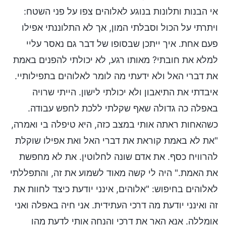
אי הבנות ותלונות בנוגע לאלוהים צפו על פני השטח:
ויתרתי על הכול וסבלתי המון, אך לא התלוננתי אפילו
פעם אחת. איך ייתכן שבסופו של דבר גם נאסר עליי
למלא את חובתי? מאותו רגע, לא יכולתי להפנים באמת
את דברי האל ולא ידעתי מה לומר לאלוהים בתפילותיי.
איבדתי את התיאבון ולא יכולתי לישון. הייתי שרויה
באפלה כה גדולה שאף שקלתי ללכת לחפש עבודה.
כשהאחות ראתה אותי במצב כזה, היא טיפלה בי ואמרה,
"את לא באמת קוראת את דברי האל ואת אפילו שוקלת
להרוויח כסף. את אדם שונה לחלוטין. את לא מחפשת
את האמת." היה לי קשה מאוד לשמוע את זה, והתפללתי
לאלוהים בחיפוש: "אלוהים, אינני יודעת כיצד לחוות את
זה ואינני יודעת מה דרכי העתידית. אני חיה באפלה ואני
אומללה. אנא האר את דרכי והנחה אותי לדעת מהו