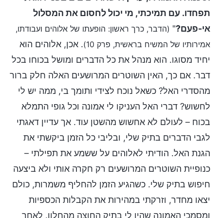
תפחדו. עם תמיכתי, מי יכול לחסום את המסלול
אי-פעם?
"
(הדבר, כרך ראשון: הופעתו של אלוהים ועבודתו,
. אכן, אלוהים הוא
אמירותיו של המשיח בראשית, פרק 10)
יחיד מסוגו. הוא מנהל את כל הדברים ומושל בכוחו בכל
דבר. אם כך, האין השוטרים המרושעים האלה חלק ברור
מהסדרי האל? כשאל נוכח לצידי ותומך בי, ממה יש לי
לחשוש? דברי האל העניקו לי אמונה וכל גופי התמלא
בכוח – לעולם לא אחשוש מהשטן עוד. אך עדיין דאגתי
לגבי הדברים בתיק שלי, ובליבי כל הזמן ביקשתי את
הגנת האל. הודיתי לאלוהים על ששמע את תפילתי –
כנופיית השוטרים המרושעים רק חקרה אותי ולא ביצעה
חיפוש בתיק שלי. כשהגיע הזמן להחליף משמרות, כולם
יצאו מחדר, וזרקתי במהירות את הקבלות הכספיות
ומסמכי האמונה שהיו לי בתיק החוצה מהחלון. לאחר