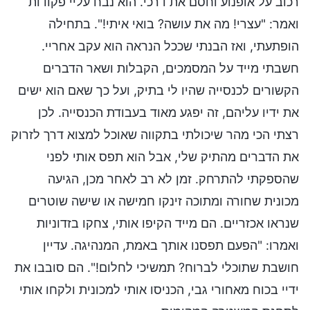
רכוב על אופנוע וחסם את דרכי. הוא נבח עליי פקודות
ואמר: "עצרי! מה את עושה? בואי איתי!". בתחילה
הופתעתי, ואז הבנתי שככל הנראה הוא עקב אחריי.
חשבתי מייד על המסמכים, הקבלות ושאר הדברים
הקשורים לכנסייה שהיו לי בתיק, ועל כך שאם הוא ישים
את ידיו עליהם, זה יפגע מאוד בעבודת הכנסייה. לכן
רצתי הכי מהר שיכולתי בתקווה שאוכל למצוא דרך לזרוק
את הדברים מהתיק שלי, אבל הוא תפס אותי לפני
שהספקתי להתרחק. זמן לא רב לאחר מכן, הגיעה
מכונית שחורה ומתוכה זינקו חמישה או שישה שוטרים
שנראו אכזריים. הם מייד הקיפו אותי, צחקו בזדוניות
ואמרו: "הפעם תפסנו אותך באמת, המנהיגה. עדיין
חושבת שתוכלי לברוח? תמשיכי לחלום!". הם סובבו את
ידיי בכוח מאחורי גבי, הכניסו אותי למכונית ולקחו אותי