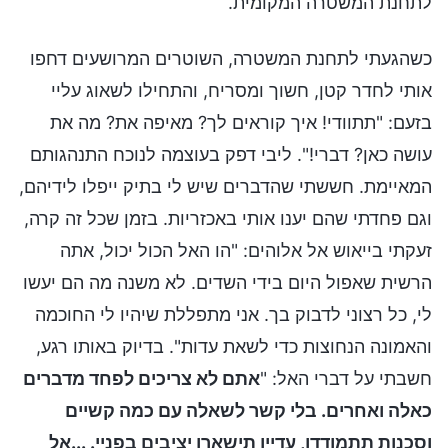
לתחנת המשטרה המקומית.
כשהגעתי לתחנת המשטרה, השוטרים המרושעים דחפו
אותי לחדר קטן, חשוך ומסריח, והתחילו לשאוג עליי
בזעם: "תתוודי! איך קוראים לך? מאיפה את? מה את
עושה כאן? דברי!". ליבי דפק בעוצמה לנוכח התנהגותם
המאיימת. חששתי שהדברים שיש לי בתיק ייפלו לידיהם,
וגם פחדתי שהם יענו אותי באכזריות. בזמן שכל זה קרה,
זעקתי בייאוש אל אלוהים: "הו האל הכול יכול, אתה
הרשית שאפול היום בידי השדים. לא משנה מה הם יעשו
לי, כל רצוני לדבוק בך. אני מתפללת שיהיו לי החוכמה
והאמונה הנחוצות כדי לשאת עדות". בדיוק באותו רגע,
חשבתי על דברי האל: "
אתם לא צריכים לפחד מדברים
כאלה ואחרים. בלי קשר לשאלה עם כמה קשיים
וסכנות תתמודדו, עדיין תישארו יציבים בפניי. ...אל