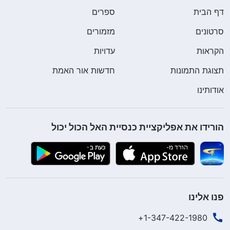
האל גרמו לי להבין שחיי נמצאים בידי האל, ושכל עוד
דף הבית
ספרים
אלוהים לא מרשה זאת, השדים האלה לא יעיזו להרוג
סרטונים
מזמורים
אותי. חשבתי על האופן שבו הייתי חסידת אל עד היום,
הקראות
עדויות
על האופן שבו אלוהים הגן עליי לאורך כל הדרך, ועל
תצוגת התמונות
חדשות אור האמת
האופן שבו נהניתי כל כך מאהבת האל. חשבתי גם על כך
אודותינו
שהמצב שאני נמצאת בו כעת היה דרכו של אלוהים
לבחון את נאמנותי ואהבתי, ושזוהי הזדמנות עבורי לגמול
לאלוהים על אהבתו. השדים עינו אותי כך כדי להשיג את
הורידו את אפליקציית כנסיית האל הכול יכול
מטרתם הבזויה – לגרום לי לבגוד באלוהים; אבל אני
אהיה נחושה ולא אוותר. גם אם הם יענו אותי עד מוות,
בכל זאת לא אכנע לשטן. אין שום סיכוי שאהיה יהודה
איש קריות רק כדי שאוכל לחיות חיים בזויים. לא אתן
פנו אלינו
למזימת השטן להצליח – אשא עדות לאלוהים ואתן
1-347-422-1980+
למעשיי לנחם את ליבו! דברי האל הכניסו בי כוח בלתי