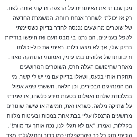
מכן שברתי את האיתורית על הרצפה וזרקתי אותה לפח.
רק אז יכולתי לשחרר אנחת רווחה. המשמרת החדשה
של שוטרים מרושעים נכנסה לחדר בדיוק כשסיימתי
לטפל בעניינים. הם נתנו בי מבט זועם ואז חיפשו בזריזות
בתיק שלי, אך לא מצאו כלום. ראיתי את כול-יכולתו
וריבונותו של אלוהים במו עיניי, ואמונתי התחזקה מאוד.
מאחר שחיפושם העלה חרס, השוטרים המרושעים
תחקרו אותי בכעס, ושאלו בדיוק עם מי יש לי קשר, מי
הם המנהיגים הבכירים, וכן הלאה. חששתי שמא אפול
במלכודת שלהם ואפלוט בטעות מידע כלשהו, אז שמרתי
על שתיקה מלאה. כשראו זאת, חמישה או שישה שוטרים
מרושעים התנפלו עליי בבת אחת במכות ובעיטות מלוות
בקללות, ואמרו: "אם לא תגלי לנו, נכה אותך עד מוות!".
הוכיתי חזק כל כך שהתקפלתי כמו כדור והתגלגלתי מצד