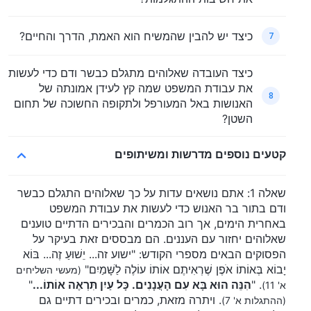
כיצד יש להבין שהמשיח הוא האמת, הדרך והחיים?
7
כיצד העובדה שאלוהים מתגלם כבשר ודם כדי לעשות
את עבודת המשפט שמה קץ לעידן אמונתה של
8
האנושות באל המעורפל ולתקופה החשוכה של תחום
השטן?
קטעים נוספים מדרשות ומשיתופים
שאלה 1: אתם נושאים עדות על כך שאלוהים התגלם כבשר
ודם בתור בר האנוש כדי לעשות את עבודת המשפט
באחרית הימים, אך רוב הכמרים והבכירים הדתיים טוענים
שאלוהים יחזור עם העננים. הם מבססים זאת בעיקר על
הפסוקים הבאים מספרי הקודש: "ישוע זה... יֵשׁוּעַ זֶה... בּוֹא
יָבוֹא בְּאוֹתוֹ אֺפֶן שֶׁרְאִיתֶם אוֹתוֹ עוֹלֶה לַשָּׁמַיִם"
(מעשי השליחים
. "
הִנֵּה הוּא בָּא עִם הָעֲנָנִים. כָּל עַיִן תִּרְאֶה אוֹתוֹ...
"
א' 11)
. ויתרה מזאת, כמרים ובכירים דתיים גם
(ההתגלות א' 7)