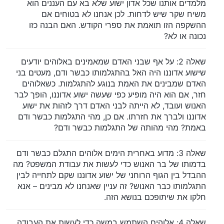
מלמדים אותנו שכל אדון ישוע שלא בא עם העננים הוא
משיח שקר שיש לדחות. לכן אנחנו לא בטוחים אם
ההשקפה הזו תואמת את ספרי הקודש. האם הבנה כזו
נכונה או לא?
שאלה 2: על אף שבני האדם שמאמינים באלוהים יודעים
שישוע אדוננו היה האל בהתגלמותו כבשר ודם, מעטים בני
האדם שמבינים את האמת בנוגע להתגלמות. כשאלוהים
חזר, אם הוא היה מופיע כפי שעשה ישוע אדוננו, הופך לבר
האנוש ועובד, לא הייתה לבני האדם דרך לזהות את ישוע
אדוננו ולברך את חזרתו. אם כן, מהי התגלמות כבשר ודם
באמת? מהי מהותה של התגלמות כבשר ודם?
שאלה 3: מדוע באחרית הימים אלוהים התגלם כבשר ודם
בדמותו של בר האנוש כדי לעשות את עבודת המשפט? מה
ההבדל בין הגוף הרוחני של ישוע אדוננו שקם לתחייה לבין
התגלמותו כבר האנוש? זה עניין שאנחנו לא מבינים – אנא
חלקו את שיתופכם בנושא הזה.
שאלה 4: אלוהים השתמש במשה כדי לעשות את העבודה