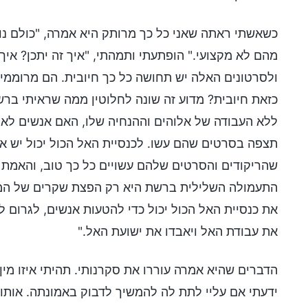
כשאשתי ראתה שאני כל כך מרותק היא אמרה, "כולם נוצר
מהם לא מקצועי." הופתעתי ותמהתי, "איך זה יתכן? איך
ולסרטונים האלה יש תחושה כל כך חיובית. הם מרוממים
כזאת חיובית? מדוע זה שונה לחלוטין ממה שראיתי בר
ללא העבודה של אלוהים וההנחיה שלו, האם אנשים לא מ
תצפה בסרטים שהם עשו. לכנסיית האל הכול יכול יש את
שהריקודים והסרטים שלהם עשויים כל כך טוב, והאמ
התעמולה השלילית ברשת היא רק הפצת שקרים של המק"
את כנסיית האל הכול יכול כדי להטעות אנשים, לגרום ל
את עבודת האל ויאבדו את ישועת האל."
הדברים שהיא אמרה עוררו את סקרנותי. תהיתי איזו מין 
ידעתי אם עליי לתת לה להמשיך לדבוק באמונתה. אות