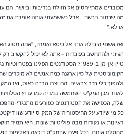
מכובדים שמתייחסים אל הזולת בנדיבות וביושר. הם עו
מה שכתוב ברשת." אבל כששמעתי אותה אומרת את זה, ענ
או לא."
ואז אשתי הובילה אותי אל כיסא ואמרה, "אתה מסוג ה
הגיוני ולהתחשב בעובדות – אתה לא יכול להקשיב רק ל
טיין-אן-מן ב-1989? הסטודנטים הפגינו בפ
הקומוניסטית של סין ארגנה כמה אנשים לא מוכרים שהת
ולהפוך כלי רכב צבאיים. הם יצרו הרבה כאוס, ואז ה
לאחר מכן המק"ס השתמשה במדיה כמו ערוץ הטלוויזיה ה
שלה, הכפישה את הסטודנטים כפורעים מתנגדי-מהפכה,
כל מי שיודע על ההיסטוריה של המק"ס יודע שזו דיקט
רעיונות או נקודות מבט פוליטיות שונות, היא תמיד תוק
מחסלת אותם. בכל פעם שהמק"ס דיכאה באלימות הפגנות