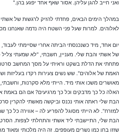
ואני חייב להגן עליהן. אסור שאף אחד יפגע בהן."
במהלך הימים הבאים, פחדתי להזיק לרגשות של אשתי כל
לאלוהים. למרות שעל פני השטח היה נדמה שאנחנו מסתד
יום אחד, מיד כשנכנסתי הביתה אחרי שסיימתי לעבוד,
של אשתי והבת שלי. מעניין, חשבתי, "לא שמעתי צליל 
פתחתי את הדלת בשקט וראיתי על מסך המחשב סרטון רי
האמת של אלוהים". שש נשים צעירות רקדו בעליזות ושר
מאושרים משכו אותי מיד. הייתי מלא סקרנות, וחשבתי, "א
האלה כל כך מדבקים וכל כך מרגיעים? אם הם באמת אנש
הבת שלי ראתה אותי נכנס וביקשה מאשתי להקרין סרטון
למזרח". לא הייתי מסוגל להפריע לה – אווירה כל כך ש
הבת שלי, התיישבתי ליד אשתי והתחלתי לצפות. הסרטון
שזזו בחן כמו נשרים מעופפים. זה היה מלכותי ומאוד מר