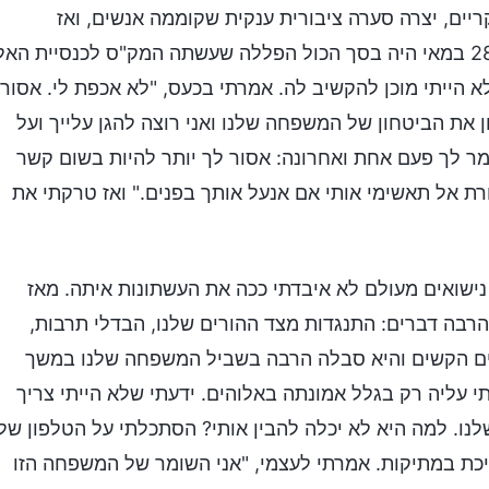
יים, יצרה סערה ציבורית ענקית שקוממה אנשים, ואז
השתמשה בדיכוי אלים. זאת עובדה. תיק צ'או-יאה מה-28 במאי היה בסך הכול הפללה שעשתה המק"ס לכנסיית הא
לא הייתי מוכן להקשיב לה. אמרתי בכעס, "לא אכפת לי. אסור
ן את הביטחון של המשפחה שלנו ואני רוצה להגן עלייך ועל
מר לך פעם אחת ואחרונה: אסור לך יותר להיות בשום קשר
רת אל תאשימי אותי אם אנעל אותך בפנים." ואז טרקתי את
ישואים מעולם לא איבדתי ככה את העשתונות איתה. מאז
 הרבה דברים: התנגדות מצד ההורים שלנו, הבדלי תרבות,
נים הקשים והיא סבלה הרבה בשביל המשפחה שלנו במשך
 עליה רק בגלל אמונתה באלוהים. ידעתי שלא הייתי צריך
. למה היא לא יכלה להבין אותי? הסתכלתי על הטלפון שלי
כת במתיקות. אמרתי לעצמי, "אני השומר של המשפחה הזו