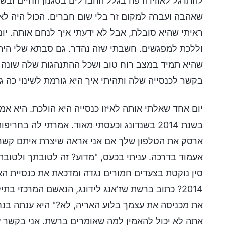
להתרגל לאווירה פה בגלל ההבדלים בסגנון החיים ובש
שאהבה ועברה למקום זר בלי שום חברים. הכול היה לא
ראיתי שהיא סובלת, אבל לא ידעתי איך לנחם אותה. י
וללכת למפגשים. חשבתי שזה נהדר. גם סבתא שלי היתה 
שהיא תמיד במצב רוח טוב ושכל ההתנהגות שלה שונה לח
בקשר לכנסייה שלה ותהיתי איך היא גורמת לשינוי כה ג
יום אחד שאלתי אותה לאיזו כנסייה היא הולכת. היא אמר
בשנת 2014 בשנדונג וכעסתי מאוד. אמרתי לה בח
ארסק את הטלפון שלך אם אני אראה שיצרת איתם קשר 
אעמוד בדרכה. עניתי בכעס, "מדוע? זה לטובתך ולטוב
2014? כתוב ברשת שז'אנג לידונג, הנאשם המרכזי 
את מכניסה את עצמך בלוע האריה, לא?" היא ענתה בנחישו
אתה לא יכול להאמין למה שאומרים ברשת. אני בקשר ע