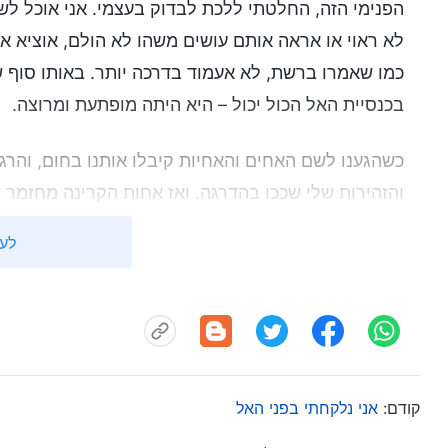
הפנימי הזה, החלטתי ללכת לבדוק בעצמי. אני אוכל 
לא ראוי או אראה אותם עושים משהו לא הולם, אוציא או
כמו שאמרו ברשת, לא אעמוד בדרכה יותר. באותו סוף 
בכנסיית האל הכול יכול – היא היתה מופתעת ומרוצה.
כשהגענו לשם האחים והאחיות קיבלו אותנו בחום, והר
והזהירות שלי שככו בהדרגה. ואז אחות הקרינה מחזמר שנ
ובמורדות שעברה סייאושן נגעה מאוד לליבי וגרמה לי 
לעי
דברים שקרו למשפחה שלי, וסבלתי סוגים של בריונות, 
להתפרנס ועברתי כל מיני דברים, הרבה עליות ומורדות ב
העמדתי פני חזק. מי באמת יכול לדעת את הכאב שבליב
יכול רחמים לבני האדם שסובלים עמוקות. לצד זאת, 
להמתין זמן רב מדי כדי לקבל תשובה מהאנושות. הו
קודם:
אני נלקחתי בפני האל
ומזון ולהעיר אתכם, כדי שכבר לא תהיו צמאים ורעב