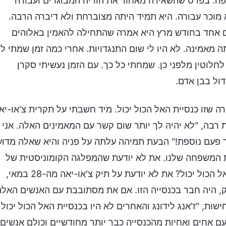
פה. בפרט שהשאירה מאחור את הוריה המבוגרים ועבודה
 מוכר עבורה. היא תמיד היתה מצוברחת ולא דיברה הרבה.
ום אחד בחודש מרץ היא אמרה שהתחילה להאמין באלוהים
מאמינה. לא היו לי שום התנגדויות. אחרי כמה זמן שמתי ל
לוטין מלפני כן. שמחתי כל כך. עם הזמן נעשיתי סקרן
דול בבן אדם.
ה שזו כנסיית האל הכול יכול. מיד חשבתי על תקרית צ'או-יא
ריפות רבה, "לא יהיה לך יותר שום קשר עם המאמינים האלה. אני
פעם נוספת!" הבעת תמיהה עלתה על פניה והיא שאלה מדוע
ת המשפחה שלנו. את לא יודעת שהמפלגה הקומוניסטית של
סין נוקטת בצעדים חמורים נגדה ומדכאת את כנסיית האל הכול יכול? את לא יודעת על תיק צ'או-יאה מה-28 במאי,
בתיק, היה חבר בכנסייה הזו. אם את מסתובבת עם האנשים האלה
ת, "ז'אנג לידונג והאחרים לא היו בכנסיית האל הכול יכול 
ם אחים ואחיות מהכנסייה כבר יותר מחודשיים וכולם אנשים