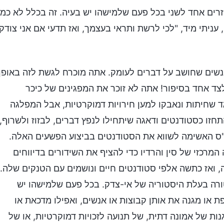
זרים אחד לשני בכל פעם שלמישהו יש בעיה. זה בכלל לא כמו
יתי מיד, "לכי לרשת ותראי בעצמך, ואז תדעי אם אני צודק
אנשים שחושב על דברים לעומק. אתה מוכרח לגשת לזה באופן
צד אחד בסיפור! אתה לא זוכר את המפגינים של כיכר
טריוטיות נגד שחיתות ונאבקו למען חירויות דמוקרטיות, אבל המפלגה
חזו כסטודנטים ודאגה שיתחילו לנפץ דברים, לבזוז ולשרוף,
מק"ס האשימה לשווא את הסטודנטים בביצוע הפשעים האלה.
מרכזי של סין והרדיו כדי להציף את השידורים בדיווחים
 ואז כתשה אלפי סטודנטים חיים ונושמים עם הטנקים שלה.
טורה בעלת היסטוריה של אי-צדק. בכל פעם שלמישהו יש
פת או מגנה את אותן קבוצות או אנשים, ואפילו מדכאת או
 של אמונה דתית, של תנועה לזכויות דמוקרטיות, או של