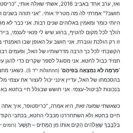
ואז, ערב אחד באביב 2016, אשתי ש
חושב?" אמרתי לה מה מטריד אותי. "אני תוהה בשנים ה
היותי כומר ומאמין באלוהים שנים רבות. אני כבר לא מס
הולך לכל מקום להטיף, ברגע שיש לי פנאי לעצמי, בייח
זו רק הולכת וגוברת. אני חושב על האופן שבו האמנתי 
הקשבתי לכל כך הרבה מדרשותיו של האל, ופעמים רבו
תמיד כבול לחטא. אני מסוגל לספר שקרים כדי להגן על
'
מִרְמָה לֹא נִמְצְאָה בְּפִיהֶם
'
. כשאני מתמ
(ההתגלות י"ד 5)
בהסכמתו של האל, עדיין אינני יכול לעצור את עצמי מלה
בנכונות לביטול-עצמי. אני חושש שבגלל חיי בחטא באופ
כשאשתי שמעה זאת, היא אמרה, "כריסטופר, איך אתה י
חיים בחטא ולא השתחררנו מכבלי החטא, בכתבי הקודש נאמר: 'וְאִם 
בִּלְבָבְךָ שֶׁאֱלֹהִים הֵקִים אוֹתוֹ מִן הַמֵּתִים – תִּוָּשַׁע'
(רומים י' 9