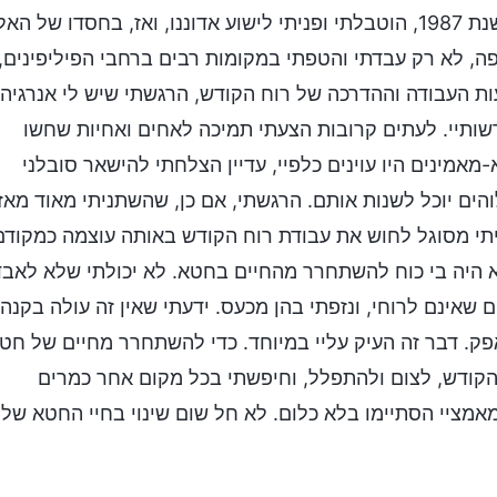
שמי כריסטופר, ואני כומר בכנסיית-בית בפיליפינים. בשנת 1987, הוטבלתי ופניתי לישוע אדוננו, ואז, בחסדו של הא
באותה תקופה, לא רק עבדתי והטפתי במקומות רבים ברחבי הפיליפינים,
ות העבודה וההדרכה של רוח הקודש, הרגשתי שיש לי אנרגיה
שותיי. לעתים קרובות הצעתי תמיכה לאחים ואחיות שחשו
מינים היו עוינים כלפיי, עדיין הצלחתי להישאר סובלני
הים יוכל לשנות אותם. הרגשתי, אם כן, שהשתניתי מאוד מאז
 זאת, החל בשנת 2011, כבר לא הייתי מסוגל לחוש את עבודת רוח הקודש באותה עוצמה כמקוד
 היה בי כוח להשתחרר מהחיים בחטא. לא יכולתי שלא לאבד
 שאינם לרוחי, ונזפתי בהן מכעס. ידעתי שאין זה עולה בקנה
פק. דבר זה העיק עליי במיוחד. כדי להשתחרר מחיים של חט
 הקודש, לצום ולהתפלל, וחיפשתי בכל מקום אחר כמרים
מאמציי הסתיימו בלא כלום. לא חל שום שינוי בחיי החטא שלי