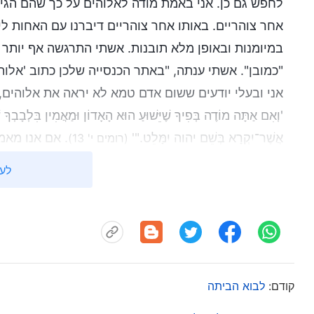
לחפש גם כן. אני באמת מודה לאלוהים על כך שהם הגיב
אחר צוהריים. באותו אחר צוהריים דיברנו עם האחות ל
במיומנות ובאופן מלא תובנות. אשתי התרגשה אף יותר
"כמובן". אשתי ענתה, "באתר הכנסייה שלכן כתוב 'אלוה
אני ובעלי יודעים ששום אדם טמא לא יראה את אלוהים,
'וְאִם אַתָּה מוֹדֶה בְּפִיךָ שֶׁיֵּשׁוּעַ הוּא הָאָדוֹן וּמַאֲמִין בִּלְבָבְך
אֲשֶׁר־יִקְרָא בְּשֵׁם יהוה יִמָּלֵט."'
. אם אנו מאמי
(רומים י' 13)
השמיים. אם כן, מדוע אלוהים של אחרית הימים עושה של
לעי
מקווה לשמוע את מחשבותיכן בנושא".
האחות לי השיבה, "תודה לאל! הנה נשתף יחדיו ונניח 
'להיוושע' כאן. בתקופה האחרונה של עידן החוק, כל הא
הם נעשו יותר ויותר חוטאים, והרחיקו לכת עד כדי הקרבה
קודם:
לבוא הביתה
האנשים באותה תקופה לא שמרו עוד את החוק, וכולם היו
בהתחשב במצב, כדי להציל ממוות בטוח את אלה מהם 