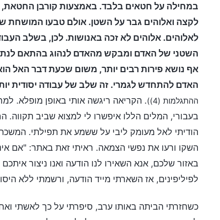
במחילה על חטאים בלבד. באמצעות קורבן החטאת, 
לקצה ואלוהים גבר על השטן. אולם טבעו המושחת של ה
לאלוהים. אלוהים לא זכה באנושות. לכן, בשלב העב
השטני של האדם ומבקש מהאדם לנהוג בהתאם לנתיב 
אף נושא פירות רבים יותר, משום שכעת דבר האל הו
האדם להתחדש לגמרי. זה שלב של עבודה יסודית יות
. הקריאה ריגשה אותי באופן מופלא. למ
ההתגלמות (4))
בעבורי, המלים הללו איפשרו לי למצוא שביב תקווה. ה
הודיתי לאל מעומק ליבי על ששמע את תפילתי. המשכת
השקו ורעו את נפשי הצמאה. ראיתי זאת באתר: "אם אי
באזור שלכם, אנא השאירו לנו הודעה ואנו ניצור איתכ
לפיליפינים, אז השארתי מייד הודעה, ורשמתי ללא היס
כשחזרתי הביתה באותו ערב, סיפרתי על כך לאשתי ואחר