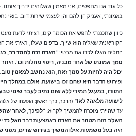
כל עוד אנו מחפשים, אני מאמין שאלוהים ידריך אותנו. 
באמונתי, אעניק הן להם והן לעצמי שירות דוב. בואי נח
כיוון שתכננתי לחפש את הכומר קים, רציתי לדעת מעט
הקוריאנית שאליה הוא שייך. בדפים שעלו, ראיתי את ה
המלים האלו לכדו את מבטי: "
האדם זכה לחסד רב, כגו
סמך אמונתו של אחד מבניה, ריפוי מחלות וכו'. היתר
יכול היה לחיות על סמך זאת, הוא נחשב למאמין טוב.
ופירוש הדבר היא שהם זכו בישועה. אולם במהלך חייה
התוודו, במעגל תמידי ללא שום נתיב לעבר שינוי טב
לישועה מלאה? לא!
"
(הדבר, כרך ראשון: הופעתו של אלוהים
עד שהייתי מוכרח להמשיך לקרוא: "
לפיכך, לאחר שהשלב
השלב הזה מטהר את האדם באמצעות דבר האל כדי להענ
היה בעל משמעות אילו המשיך בגירוש שדים, מפני ש