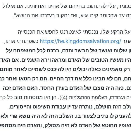
ככומר, עלי להתחשב בחייהם של אחינו ואחיותינו. אם אזלזל
כה עד שהכומר קים יגיע, ואז נחקור בעזרתו את הנושא".
 על הרקע שלו. נכנסתי לאינטרנט לחפש את הכנסייה
אתר
/https://he.kingdomsalvation.org
כשפתחתי אותו,
ן שלווה ואושר של הבשר והדם, ברכה לכל המשפחה על
 היו מעשיו הטובים של האדם ומראהו ירא השמיים. אם האד
 רק מאמינים כאלה יכולים היו להיכנס לשמיים לאחר מותם,
ם, הם לא הבינו כלל את דרך החיים. הם רק חטאו ואחר כך
עם. כזה היה מצבו של האדם בעידן החסד. האם האדם זכה
. הן היו מנוסחות טוב כל כך
 ועבודתו, תעלומת ההתגלמות (4))
 הזה הושלם, נותרה עדיין עבודת השיפוט והייסורים.
יק לו נתיב לצעוד בו. השלב הזה לא היה נושא פרי ולא
אופיו החוטא של האדם לא היה מסולק, והאדם היה מסתפק