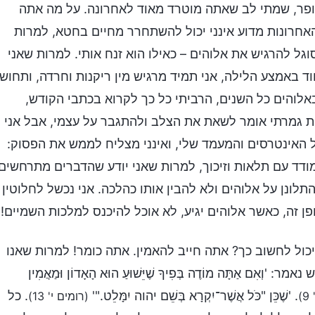
אלה אותי, "כריסטופר, שמתי לב שאתה מוטרד מאוד לאחרונה. על מה אתה
אחרונות מדוע אינני יכול להשתחרר מחיים בחטא, למרות
וגל להרגיש את אלוהים – כאילו הוא זנח אותי. למרות שאני
וד באמצע הלילה, אני תמיד מרגיש מין ריקנות וחרדה, ותחוש
באלוהים כל השנים, הרביתי כל כך לקרוא בכתבי הקודש,
ת גמרתי אומר לשאת את הצלב ולהתגבר על עצמי, אבל אני
 האינטרסים והמעמד שלי, ואינני מצליח לממש את הפסוק:
ודד עם תלאות וזיכוך, למרות שאני יודע שהדברים מתרחשים
תלונן על אלוהים ולא להבין אותו כהלכה. אני נכשל לחלוטין
ן זה, כאשר אלוהים יגיע, לא אוכל להיכנס למלכות השמיים!"
כול לחשוב כך? אתה חייב להאמין. אתה כומר! למרות שאנו
אַתָּה מוֹדֶה בְּפִיךָ שֶׁיֵּשׁוּעַ הוּא הָאָדוֹן וּמַאֲמִין
. 'שֶׁכֵּן "כֺּל אֲשֶׁר־יִקְרָא בְּשֵׁם יהוה יִמָּלֵט."'
. כל
)
(רומים י' 13)