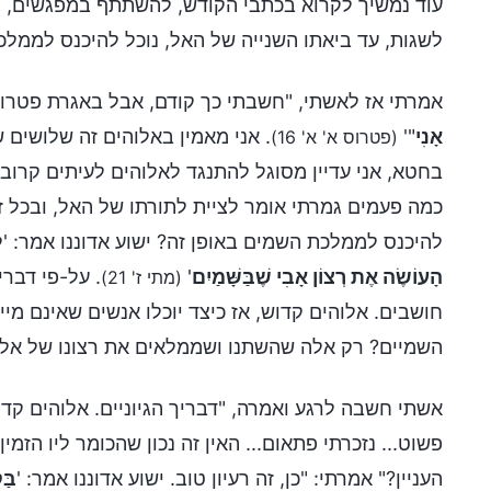
עוד נמשיך לקרוא בכתבי הקודש, להשתתף במפגשים, ל
לשגות, עד ביאתו השנייה של האל, נוכל להיכנס לממל
אמרתי אז לאשתי, "חשבתי כך קודם, אבל באגרת פטרוס הראשונה 1:16 נאמר: 'שֶׁה
אָנִי
"'
. אני מאמין באלוהים זה שלושים ש
(פטרוס א' א' 16)
בחטא, אני עדיין מסוגל להתנגד לאלוהים לעיתים קרובו
כמה פעמים גמרתי אומר לציית לתורתו של האל, ובכל זא
להיכנס לממלכת השמים באופן זה? ישוע אדוננו אמר: 'לֹא כָּ
הָעוֹשֶׂה אֶת רְצוֹן אָבִי שֶׁבַּשָּׁמַיִם
'
. על-פי דבר
(מתי ז' 21)
חושבים. אלוהים קדוש, אז כיצד יוכלו אנשים שאינם מ
השמיים? רק אלה שהשתנו ושממלאים את רצונו של אלוה
אשתי חשבה לרגע ואמרה, "דבריך הגיוניים. אלוהים קדוש
פשוט... נזכרתי פתאום... האין זה נכון שהכומר ליו הז
העניין?" אמרתי: "כן, זה רעיון טוב. ישוע אדוננו אמר: '
בַּק