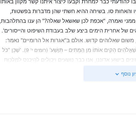
ו להודעתי כבר למחרת וקבעו ליצור איתנו קשר מקוון באותו
יו והאחות סו. בשיחה ההיא חשתי שהן מדברות בפשטות,
 ממני ואמרה, "אכפת לכן שאשאל שאלה?" הן ענו בהתלהבות,
ים של אחרית הימים ביצע שלב בעבודת השיפוט והייסורים'.
 משום שאלוהים קדוש. אולם ב"אגרות אל הרומיים" נאמר:
ָ שֶׁאֱלֹהִים הֵקִים אוֹתוֹ מִן הַמֵּתִים – תִּוָּשַׁע'
. 'שֶׁכֵּן "כֺּל
(רומים י' 9)
נים בישוע אדוננו, אנו כבר נושעים ויכולים להיכנס למלכות
ב בעבודת השיפוט והייסורים? זה לא ממש ברור לי, ואני
ון נוסף
לאלוהים להנחותנו. הבה נתבונן תחילה במשמעות של הביטוי
נשים התרחקו מאלוהים וכבר לא ניחנו בלבבות יראי שמיים.
 של בעלי חיים ועופות עיוורים, צולעים וחולים כקורבנות.
 נתונים בסכנה שדינם ייגזר למוות בגין הפרת החוק.
שחיו במסגרת החוק, אלוהים עצמו התגלם כבשר ודם ולקח