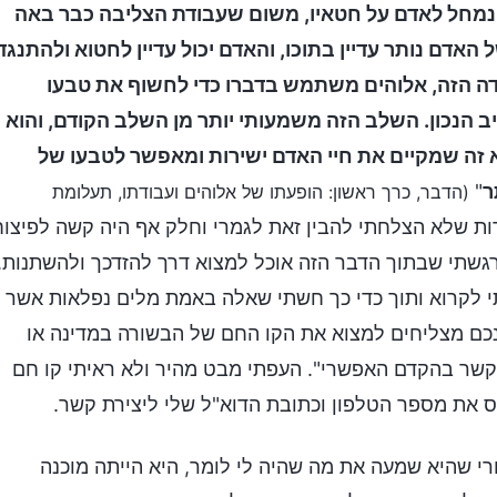
נמחל לאדם על חטאיו, משום שעבודת הצליבה כבר באה
אדם נותר עדיין בתוכו, והאדם יכול עדיין לחטוא ולהתנגד
ודה הזה, אלוהים משתמש בדברו כדי לחשוף את טבעו
הנכון. השלב הזה משמעותי יותר מן השלב הקודם, והוא
א זה שמקיים את חיי האדם ישירות ומאפשר לטבעו של
ר
"
(הדבר, כרך ראשון: הופעתו של אלוהים ועבודתו, תעלומת
רות שלא הצלחתי להבין זאת לגמרי וחלק אף היה קשה לפיצוח
רגשתי שבתוך הדבר הזה אוכל למצוא דרך להזדכך ולהשתנות.
י לקרוא ותוך כדי כך חשתי שאלה באמת מלים נפלאות אשר
נכם מצליחים למצוא את הקו החם של הבשורה במדינה או
ם קשר בהקדם האפשרי". העפתי מבט מהיר ולא ראיתי קו חם
וס את מספר הטלפון וכתובת הדוא"ל שלי ליצירת קשר.
י שהיא שמעה את מה שהיה לי לומר, היא הייתה מוכנה