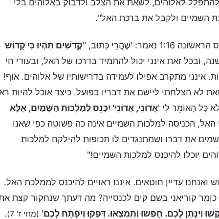
התפלל לאלוהים, לשאת את הצלב ולדבוק באלוהים בלי
כת השמיים ולקבל את ברכת האל".
ֲרֵי כָּתוּב, "
קְדֺשִׁים תִּהְיוּ כִּי קָדוֹשׁ
נה, ובכל זאת אינני יכול להתמיד בדרכו של האל, ובעודי חי
ת. אינני מתקרב אפילו לעמידה בדרישותיו של אלוהים. אוף!
ת לא הצלחתי ליישם את דבריו בפועל. כיצד אוכל להיות ראו
ל הָאוֹמֵר לִי '
אֲדוֹנִי, אֲדוֹנִי' יִכָּנֵס לְמַלְכוּת הַשָּׁמַיִם, אֶלָּא
י האל, הכניסה למלכות השמיים אינה כה פשוטה כפי שאנו
יישמים את דברו ושמתנגדים לו תכופות להילקח למלכות
ים יוכלו להיכנס למלכות השמיים!"
 ואנחנו עדיין חוטאים. איננו ראויים להיכנס לממלכת האל.
מין כומר קוריאני בשם קים לכנסייה? מה דעתך שנחקור קצת את
ְּשׁוּ וְיִנָּתֵן לָכֶם. חַפְּשׂוּ וְתִמְצְאוּ. דִּפְקוּ וְיִפָּתַח לָכֶם
'
.
(מתי ז' 7)