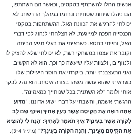
אנשים החלו להשתתף בטקסים, וכאשר הם השתתפו,
הם ניהלו שיחות שטחיות ונרדמו במהלך הדרשות. לא
יכולתי להרגיש את הכוונת האל. ההשתתפות בטקסי
הכנסייה הפכה למייגעת. לא הצלחתי לנהוג לפי דברי
האל, וחייתי בחטא. כשראיתי את בעלי מגיע הביתה
וקובר את עצמו במשחקי רשת, לא יכולתי שלא להציק לו
ולנזוף בו, ולצוות עליו שיעשה כך וכך. הוא לא הקשיב,
ואני התעצבנתי יותר. ביקרתי את חוסר היעילות שלו
כשראיתי שהוא עושה משהו בצורה איטית. הוא נהג לבקר
אותי ולומר "לא השתנית בכל שנותייך כמאמינה".
הרגשתי אשמה, וחשבתי על דברי ישוע אדוננו: "
מַדּוּעַ
אַתָּה רוֹאֶה אֶת הַקֵּיסָם אֲשֶׁר בְּעֵין אָחִיךָ וְאֵינְךָ שָׂם לֵב
לַקּוֹרָה אֲשֶׁר בְּעֵינְךָ? אֵיךְ תֺּאמַר לְאָחִיךָ: 'הַנַּח לִי לְהוֹצִיא
אֶת הַקֵּיסָם מֵעֵינְךָ', וְהִנֵּה הַקּוֹרָה בְּעֵינְךָ?
"
.
(מתי ז' 3-4)