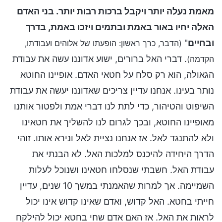
מאמת נעלה יותר ויקבל ברכות רבות יותר. בני האדם
האלה יחיו באור באמת ובתמים ויזכו באמת, בדרך
ובחיים
"
(הדבר, כרך ראשון: הופעתו של אלוהים ועבודתו,
. דברי האל ברורים, ישוע אדוננו עשה את עבודת
הקדמה)
הגאולה, הוא רק סלח על חטאי האדם. אופיינו החוטא
נותר בעינו. אנחנו עדיין צריכים שאדוננו יעשה את עבודת
השיפוט והטיהור, כדי לתת לנו דברי אמת ולפטור אותנו
מאופיינו החוטא, ובכך לגרום לנו להשליך את חטאינו
ולא להתנגד לאל. אז אנחנו נציית לאל ונירא אותו. זוהי
הדרך היחידה להיכנס למלכות האל. לא הבנתי את
עבודת האל. חשבתי שנסלחו חטאינו ושנוכל לעלות
השמיימה. אך למרות שהאמנתי במשך 10 שנים, עדיין
חייתי בחטא. האל קדוש, ואדם שאינו קדוש אינו יכול
לראות את האל. אז האם אדם שחי בחטא יכול להילקח