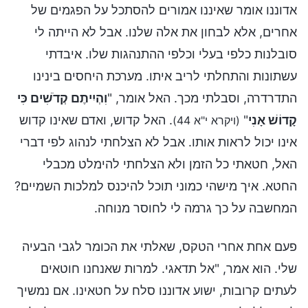
אדוננו אומר שאיננו אמורים להסתכל על הפגמים של
אחרים, אלא לבחון את אלה שלנו. אבל לא הייתה לי
סובלנות כלפי בעלי וכלפי ההתנהגות שלו. איבדתי
עשתונות והתחלתי לריב איתו. מערכת היחסים בינינו
התדרדרה, וסבלתי מכך. האל אומר, "
וִהְיִיתֶם קְדֹשִׁים כִּי
קָדוֹשׁ אָנִי
"
. האל קדוש, ואדם שאינו קדוש
(ויקרא י"א 44)
אינו יכול לראות אותו. אבל לא הצלחתי לנהוג לפי דברי
האל, חטאתי כל הזמן ולא הצלחתי להימלט מכבלי
החטא. איך מישהי כמוני תוכל להיכנס למלכות השמיים?
המחשבה על כך גרמה לי לחוסר מנוחה.
פעם אחת אחרי הטקס, שאלתי את הכומר לגבי הבעיה
שלי. הוא אמר, "אל תדאגי. למרות שאנחנו חוטאים
לעתים קרובות, ישוע אדוננו סלח על חטאינו. אם נמשיך